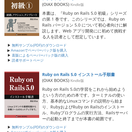
(OIAX BOOKS)
Kindle版
本書は、『Ruby on Rails 5.0 初級』シリーズ
の第 1 巻です。このシリーズでは、Ruby on
Rails バージョン 5.0 について初心者向けに解
説します。Web アプリ開発にに初めて挑戦す
る人を読者として想定しています。
▶
無料サンプル(PDF)のダウンロード
▶
Amazonでペーパーバック版を購入
▶
直販によるペーパーバック版の購入
▶
読者サポートページ
Ruby on Rails 5.0 インストール手順書
(OIAX BOOKS)
Kindle版
Ruby on Rails 5.0の学習をこれから始めよう
という方のための本です。ターミナルの使い
方、基本的なLinuxコマンドの説明から始ま
り、RubyおよびRuby on Railsのインストー
ル、Rubyプログラムの実行方法、Railsサーバ
ーの起動と終了までが本書の範囲です。
▶
無料サンプル(PDF)のダウンロード