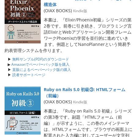
構造体
(OIAX BOOKS)
Kindle版
本書は、『Elixir/Phoenix初級』シリーズの第
2巻です。前巻に引き続き、プログラミング言
語ElixirとWebアプリケーション開発フレーム
ワークPhoenixの学習を並行的に進めていき
ます。例題としてNanoPlannerという簡易予
約表管理システムを作ります。
▶
無料サンプル(PDF)のダウンロード
▶
Amazonでペーパーバック版を購入
▶
直販によるペーパーバック版の購入
▶
読者サポートページ
Ruby on Rails 5.0 初級③: HTMLフォーム
（前編）
(OIAX BOOKS)
Kindle版
本書は、『Ruby on Rails 5.0 初級』シリーズ
の第3巻です。副題「HTMLフォーム（前
編）」が示すように、この巻のメインテーマ
は、HTMLフォームです。ブラウザの画面上に
配置された入力欄に対してユーザーが文字列