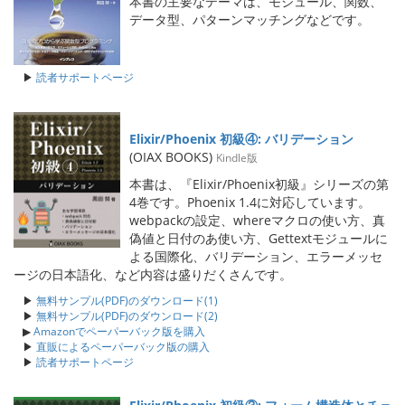
本書の主要なテーマは、モジュール、関数、
データ型、パターンマッチングなどです。
▶
読者サポートページ
Elixir/Phoenix 初級④: バリデーション
(OIAX BOOKS)
Kindle版
本書は、『Elixir/Phoenix初級』シリーズの第
4巻です。Phoenix 1.4に対応しています。
webpackの設定、whereマクロの使い方、真
偽値と日付のあ使い方、Gettextモジュールに
よる国際化、バリデーション、エラーメッセ
ージの日本語化、など内容は盛りだくさんです。
▶
無料サンプル(PDF)のダウンロード(1)
▶
無料サンプル(PDF)のダウンロード(2)
▶
Amazonでペーパーバック版を購入
▶
直販によるペーパーバック版の購入
▶
読者サポートページ