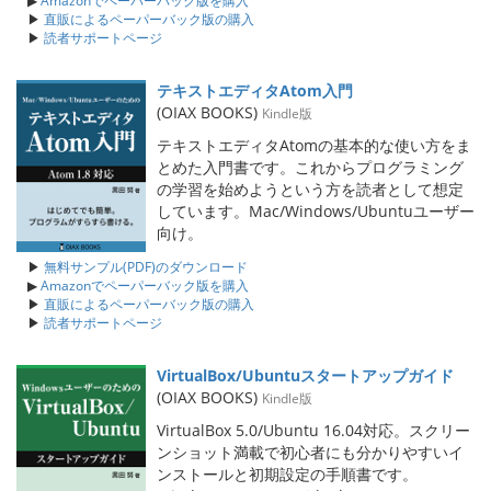
▶
Amazonでペーパーバック版を購入
▶
直販によるペーパーバック版の購入
▶
読者サポートページ
テキストエディタAtom入門
(OIAX BOOKS)
Kindle版
テキストエディタAtomの基本的な使い方をま
とめた入門書です。これからプログラミング
の学習を始めようという方を読者として想定
しています。Mac/Windows/Ubuntuユーザー
向け。
▶
無料サンプル(PDF)のダウンロード
▶
Amazonでペーパーバック版を購入
▶
直販によるペーパーバック版の購入
▶
読者サポートページ
VirtualBox/Ubuntuスタートアップガイド
(OIAX BOOKS)
Kindle版
VirtualBox 5.0/Ubuntu 16.04対応。スクリー
ンショット満載で初心者にも分かりやすいイ
ンストールと初期設定の手順書です。