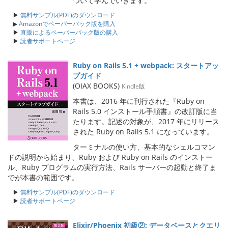
ついて学んでいきます。
▶
無料サンプル(PDF)のダウンロード
▶
Amazonでペーパーバック版を購入
▶
直販によるペーパーバック版の購入
▶
読者サポートページ
Ruby on Rails 5.1 + webpack: スタートアッ
プガイド
(OIAX BOOKS)
Kindle版
本書は、2016 年に刊行された『Ruby on
Rails 5.0 インストール手順書』の改訂版に当
たります。記述の対象が、2017 年にリリース
された Ruby on Rails 5.1 になっています。
ターミナルの使い方、基本的なシェルコマン
ドの説明から始まり、Ruby および Ruby on Rails のインストー
ル、Ruby プログラムの実行方法、Rails サーバーの起動と終了ま
でが本書の範囲です。
▶
無料サンプル(PDF)のダウンロード
▶
読者サポートページ
Elixir/Phoenix 初級②: データベースとクエリ