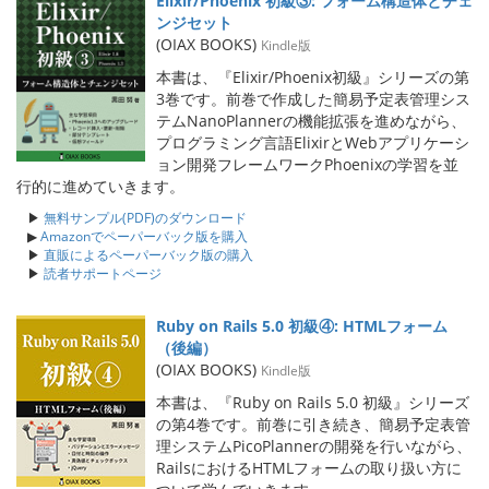
Elixir/Phoenix 初級③: フォーム構造体とチェ
ンジセット
(OIAX BOOKS)
Kindle版
本書は、『Elixir/Phoenix初級』シリーズの第
3巻です。前巻で作成した簡易予定表管理シス
テムNanoPlannerの機能拡張を進めながら、
プログラミング言語ElixirとWebアプリケーシ
ョン開発フレームワークPhoenixの学習を並
行的に進めていきます。
▶
無料サンプル(PDF)のダウンロード
▶
Amazonでペーパーバック版を購入
▶
直販によるペーパーバック版の購入
▶
読者サポートページ
Ruby on Rails 5.0 初級④: HTMLフォーム
（後編）
(OIAX BOOKS)
Kindle版
本書は、『Ruby on Rails 5.0 初級』シリーズ
の第4巻です。前巻に引き続き、簡易予定表管
理システムPicoPlannerの開発を行いながら、
RailsにおけるHTMLフォームの取り扱い方に