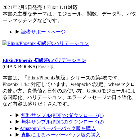
2021年2月5日発売！Elixir 1.11対応！
本書の主要なテーマは、モジュール、関数、データ型、パタ
ーンマッチングなどです。
▶
読者サポートページ
Elixir/Phoenix 初級④: バリデーション
(OIAX BOOKS)
Kindle版
本書は、『Elixir/Phoenix初級』シリーズの第4巻です。
Phoenix 1.4に対応しています。webpackの設定、whereマクロ
の使い方、真偽値と日付のあ使い方、Gettextモジュールによ
る国際化、バリデーション、エラーメッセージの日本語化、
など内容は盛りだくさんです。
▶
無料サンプル(PDF)のダウンロード(1)
▶
無料サンプル(PDF)のダウンロード(2)
▶
Amazonでペーパーバック版を購入
▶
直販によるペーパーバック版の購入