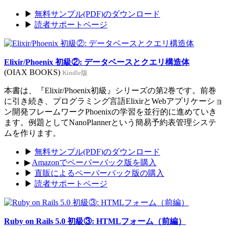
▶
無料サンプル(PDF)のダウンロード
▶
読者サポートページ
Elixir/Phoenix 初級②: データベースとクエリ構造体
(OIAX BOOKS)
Kindle版
本書は、『Elixir/Phoenix初級』シリーズの第2巻です。前巻
に引き続き、プログラミング言語ElixirとWebアプリケーショ
ン開発フレームワークPhoenixの学習を並行的に進めていき
ます。例題としてNanoPlannerという簡易予約表管理システ
ムを作ります。
▶
無料サンプル(PDF)のダウンロード
▶
Amazonでペーパーバック版を購入
▶
直販によるペーパーバック版の購入
▶
読者サポートページ
Ruby on Rails 5.0 初級③: HTMLフォーム（前編）