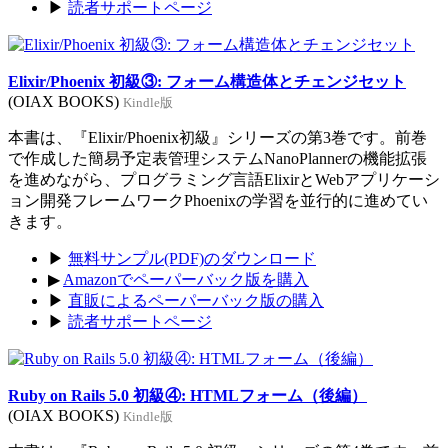
▶
読者サポートページ
Elixir/Phoenix 初級③: フォーム構造体とチェンジセット
(OIAX BOOKS)
Kindle版
本書は、『Elixir/Phoenix初級』シリーズの第3巻です。前巻
で作成した簡易予定表管理システムNanoPlannerの機能拡張
を進めながら、プログラミング言語ElixirとWebアプリケーシ
ョン開発フレームワークPhoenixの学習を並行的に進めてい
きます。
▶
無料サンプル(PDF)のダウンロード
▶
Amazonでペーパーバック版を購入
▶
直販によるペーパーバック版の購入
▶
読者サポートページ
Ruby on Rails 5.0 初級④: HTMLフォーム（後編）
(OIAX BOOKS)
Kindle版