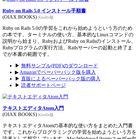
Ruby on Rails 5.0 インストール手順書
(OIAX BOOKS)
Kindle版
Ruby on Rails 5.0の学習をこれから始めようという方のため
の本です。ターミナルの使い方、基本的なLinuxコマンドの
説明から始まり、RubyおよびRuby on Railsのインストール、
Rubyプログラムの実行方法、Railsサーバーの起動と終了ま
でが本書の範囲です。
▶
無料サンプル(PDF)のダウンロード
▶
Amazonでペーパーバック版を購入
▶
直販によるペーパーバック版の購入
▶
読者サポートページ
テキストエディタAtom入門
(OIAX BOOKS)
Kindle版
テキストエディタAtomの基本的な使い方をまとめた入門書
です。これからプログラミングの学習を始めようという方を
読者として想定しています。Mac/Windows/Ubuntuユーザー向