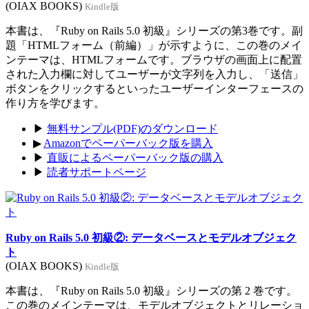
(OIAX BOOKS)
Kindle版
本書は、『Ruby on Rails 5.0 初級』シリーズの第3巻です。副
題「HTMLフォーム（前編）」が示すように、この巻のメイ
ンテーマは、HTMLフォームです。ブラウザの画面上に配置
された入力欄に対してユーザーが文字列を入力し、「送信」
ボタンをクリックするといったユーザーインターフェースの
作り方を学びます。
▶
無料サンプル(PDF)のダウンロード
▶
Amazonでペーパーバック版を購入
▶
直販によるペーパーバック版の購入
▶
読者サポートページ
Ruby on Rails 5.0 初級②: データベースとモデルオブジェク
ト
(OIAX BOOKS)
Kindle版
本書は、『Ruby on Rails 5.0 初級』シリーズの第 2 巻です。
この巻のメインテーマは、モデルオブジェクトとリレーショ