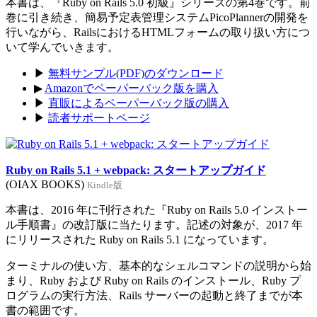
本書は、『Ruby on Rails 5.0 初級』シリーズの第4巻です。前
巻に引き続き、簡易予定表管理システムPicoPlannerの開発を
行いながら、RailsにおけるHTMLフォームの取り扱い方につ
いて学んでいきます。
▶
無料サンプル(PDF)のダウンロード
▶
Amazonでペーパーバック版を購入
▶
直販によるペーパーバック版の購入
▶
読者サポートページ
Ruby on Rails 5.1 + webpack: スタートアップガイド
(OIAX BOOKS)
Kindle版
本書は、2016 年に刊行された『Ruby on Rails 5.0 インストー
ル手順書』の改訂版に当たります。記述の対象が、2017 年
にリリースされた Ruby on Rails 5.1 になっています。
ターミナルの使い方、基本的なシェルコマンドの説明から始
まり、Ruby および Ruby on Rails のインストール、Ruby プ
ログラムの実行方法、Rails サーバーの起動と終了までが本
書の範囲です。