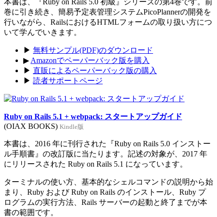
本書は、『Ruby on Rails 5.0 初級』シリーズの第4巻です。前
巻に引き続き、簡易予定表管理システムPicoPlannerの開発を
行いながら、RailsにおけるHTMLフォームの取り扱い方につ
いて学んでいきます。
▶
無料サンプル(PDF)のダウンロード
▶
Amazonでペーパーバック版を購入
▶
直販によるペーパーバック版の購入
▶
読者サポートページ
Ruby on Rails 5.1 + webpack: スタートアップガイド
(OIAX BOOKS)
Kindle版
本書は、2016 年に刊行された『Ruby on Rails 5.0 インストー
ル手順書』の改訂版に当たります。記述の対象が、2017 年
にリリースされた Ruby on Rails 5.1 になっています。
ターミナルの使い方、基本的なシェルコマンドの説明から始
まり、Ruby および Ruby on Rails のインストール、Ruby プ
ログラムの実行方法、Rails サーバーの起動と終了までが本
書の範囲です。