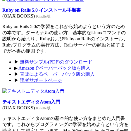
Ruby on Rails 5.0 インストール手順書
(OIAX BOOKS)
Kindle版
Ruby on Rails 5.0の学習をこれから始めようという方のため
の本です。ターミナルの使い方、基本的なLinuxコマンドの
説明から始まり、RubyおよびRuby on Railsのインストール、
Rubyプログラムの実行方法、Railsサーバーの起動と終了ま
でが本書の範囲です。
▶
無料サンプル(PDF)のダウンロード
▶
Amazonでペーパーバック版を購入
▶
直販によるペーパーバック版の購入
▶
読者サポートページ
テキストエディタAtom入門
(OIAX BOOKS)
Kindle版
テキストエディタAtomの基本的な使い方をまとめた入門書
です。これからプログラミングの学習を始めようという方を
読者として想定しています。Mac/Windows/Ubuntuユーザー向