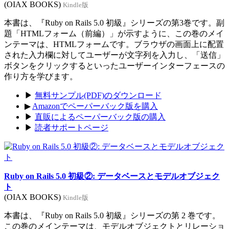
(OIAX BOOKS)
Kindle版
本書は、『Ruby on Rails 5.0 初級』シリーズの第3巻です。副
題「HTMLフォーム（前編）」が示すように、この巻のメイ
ンテーマは、HTMLフォームです。ブラウザの画面上に配置
された入力欄に対してユーザーが文字列を入力し、「送信」
ボタンをクリックするといったユーザーインターフェースの
作り方を学びます。
▶
無料サンプル(PDF)のダウンロード
▶
Amazonでペーパーバック版を購入
▶
直販によるペーパーバック版の購入
▶
読者サポートページ
Ruby on Rails 5.0 初級②: データベースとモデルオブジェク
ト
(OIAX BOOKS)
Kindle版
本書は、『Ruby on Rails 5.0 初級』シリーズの第 2 巻です。
この巻のメインテーマは、モデルオブジェクトとリレーショ