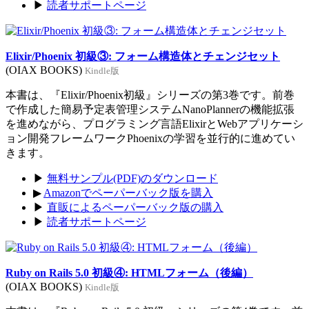
▶
読者サポートページ
Elixir/Phoenix 初級③: フォーム構造体とチェンジセット
(OIAX BOOKS)
Kindle版
本書は、『Elixir/Phoenix初級』シリーズの第3巻です。前巻
で作成した簡易予定表管理システムNanoPlannerの機能拡張
を進めながら、プログラミング言語ElixirとWebアプリケーシ
ョン開発フレームワークPhoenixの学習を並行的に進めてい
きます。
▶
無料サンプル(PDF)のダウンロード
▶
Amazonでペーパーバック版を購入
▶
直販によるペーパーバック版の購入
▶
読者サポートページ
Ruby on Rails 5.0 初級④: HTMLフォーム（後編）
(OIAX BOOKS)
Kindle版