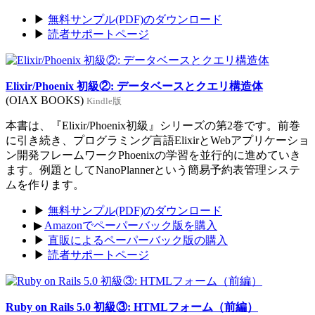
▶
無料サンプル(PDF)のダウンロード
▶
読者サポートページ
Elixir/Phoenix 初級②: データベースとクエリ構造体
(OIAX BOOKS)
Kindle版
本書は、『Elixir/Phoenix初級』シリーズの第2巻です。前巻
に引き続き、プログラミング言語ElixirとWebアプリケーショ
ン開発フレームワークPhoenixの学習を並行的に進めていき
ます。例題としてNanoPlannerという簡易予約表管理システ
ムを作ります。
▶
無料サンプル(PDF)のダウンロード
▶
Amazonでペーパーバック版を購入
▶
直販によるペーパーバック版の購入
▶
読者サポートページ
Ruby on Rails 5.0 初級③: HTMLフォーム（前編）