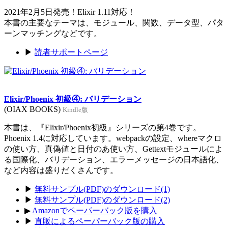
2021年2月5日発売！Elixir 1.11対応！
本書の主要なテーマは、モジュール、関数、データ型、パタ
ーンマッチングなどです。
▶
読者サポートページ
Elixir/Phoenix 初級④: バリデーション
(OIAX BOOKS)
Kindle版
本書は、『Elixir/Phoenix初級』シリーズの第4巻です。
Phoenix 1.4に対応しています。webpackの設定、whereマクロ
の使い方、真偽値と日付のあ使い方、Gettextモジュールによ
る国際化、バリデーション、エラーメッセージの日本語化、
など内容は盛りだくさんです。
▶
無料サンプル(PDF)のダウンロード(1)
▶
無料サンプル(PDF)のダウンロード(2)
▶
Amazonでペーパーバック版を購入
▶
直販によるペーパーバック版の購入