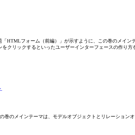
第3巻です。副題「HTMLフォーム（前編）」が示すように、この巻の
ンをクリックするといったユーザーインターフェースの作り方
 2 巻です。この巻のメインテーマは、モデルオブジェクトとリレーショ