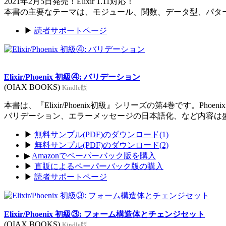
2021年2月5日発売！Elixir 1.11対応！
本書の主要なテーマは、モジュール、関数、データ型、パタ
▶
読者サポートページ
Elixir/Phoenix 初級④: バリデーション
(OIAX BOOKS)
Kindle版
本書は、『Elixir/Phoenix初級』シリーズの第4巻です。Ph
バリデーション、エラーメッセージの日本語化、など内容は
▶
無料サンプル(PDF)のダウンロード(1)
▶
無料サンプル(PDF)のダウンロード(2)
▶
Amazonでペーパーバック版を購入
▶
直販によるペーパーバック版の購入
▶
読者サポートページ
Elixir/Phoenix 初級③: フォーム構造体とチェンジセット
(OIAX BOOKS)
Kindle版