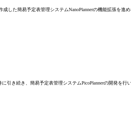
巻で作成した簡易予定表管理システムNanoPlannerの機能拡張を
です。前巻に引き続き、簡易予定表管理システムPicoPlannerの開