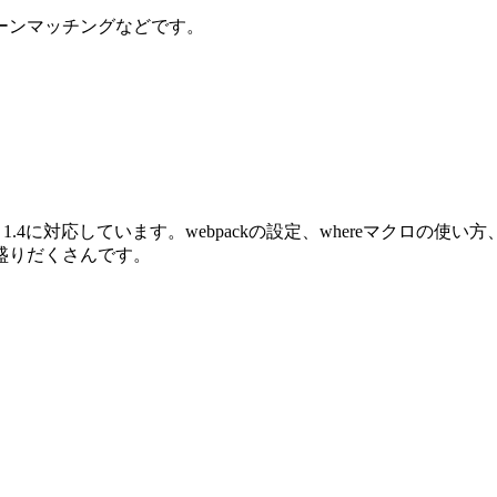
ーンマッチングなどです。
oenix 1.4に対応しています。webpackの設定、whereマクロ
盛りだくさんです。