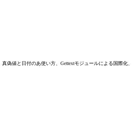
の使い方、真偽値と日付のあ使い方、Gettextモジュールによる国際化、