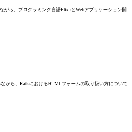
進めながら、プログラミング言語ElixirとWebアプリケーション開
発を行いながら、RailsにおけるHTMLフォームの取り扱い方について