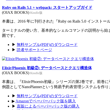
Ruby on Rails 5.1 + webpack: スタートアップガイド
(OIAX BOOKS)
Kindle版
本書は、2016 年に刊行された『Ruby on Rails 5.0 イン
ターミナルの使い方、基本的なシェルコマンドの説明から始まり、Rub
囲です。
▶
無料サンプル(PDF)のダウンロード
▶
読者サポートページ
Elixir/Phoenix 初級②: データベースとクエリ構造体
(OIAX BOOKS)
Kindle版
本書は、『Elixir/Phoenix初級』シリーズの第2巻です。
例題としてNanoPlannerという簡易予約表管理システムを作
▶
無料サンプル(PDF)のダウンロード
▶
Amazonでペーパーバック版を購入
▶
直販によるペーパーバック版の購入