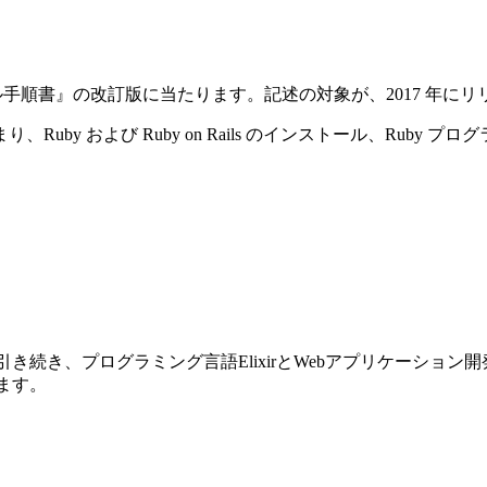
ストール手順書』の改訂版に当たります。記述の対象が、2017 年にリリースさ
y および Ruby on Rails のインストール、Ruby プ
前巻に引き続き、プログラミング言語ElixirとWebアプリケーショ
ります。