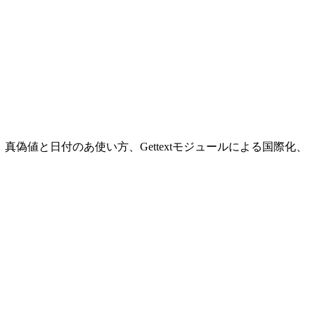
の使い方、真偽値と日付のあ使い方、Gettextモジュールによる国際化、