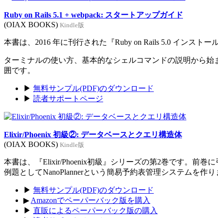
Ruby on Rails 5.1 + webpack: スタートアップガイド
(OIAX BOOKS)
Kindle版
本書は、2016 年に刊行された『Ruby on Rails 5.0 イン
ターミナルの使い方、基本的なシェルコマンドの説明から始まり、Rub
囲です。
▶
無料サンプル(PDF)のダウンロード
▶
読者サポートページ
Elixir/Phoenix 初級②: データベースとクエリ構造体
(OIAX BOOKS)
Kindle版
本書は、『Elixir/Phoenix初級』シリーズの第2巻です。
例題としてNanoPlannerという簡易予約表管理システムを作
▶
無料サンプル(PDF)のダウンロード
▶
Amazonでペーパーバック版を購入
▶
直販によるペーパーバック版の購入