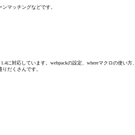
ーンマッチングなどです。
oenix 1.4に対応しています。webpackの設定、whereマクロ
盛りだくさんです。