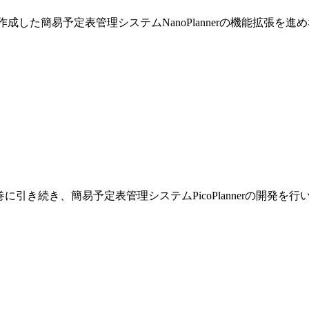
巻で作成した簡易予定表管理システムNanoPlannerの機能拡張を
です。前巻に引き続き、簡易予定表管理システムPicoPlannerの開