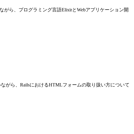
進めながら、プログラミング言語ElixirとWebアプリケーション開
発を行いながら、RailsにおけるHTMLフォームの取り扱い方について