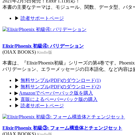
2021年2月5日発売！Elixir 1.11対応！
本書の主要なテーマは、モジュール、関数、データ型、パタ
▶
読者サポートページ
Elixir/Phoenix 初級④: バリデーション
(OIAX BOOKS)
Kindle版
本書は、『Elixir/Phoenix初級』シリーズの第4巻です。Ph
バリデーション、エラーメッセージの日本語化、など内容は
▶
無料サンプル(PDF)のダウンロード(1)
▶
無料サンプル(PDF)のダウンロード(2)
▶
Amazonでペーパーバック版を購入
▶
直販によるペーパーバック版の購入
▶
読者サポートページ
Elixir/Phoenix 初級③: フォーム構造体とチェンジセット
(OIAX BOOKS)
Kindle版