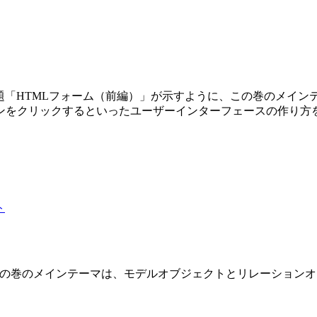
第3巻です。副題「HTMLフォーム（前編）」が示すように、この巻の
ンをクリックするといったユーザーインターフェースの作り方
 2 巻です。この巻のメインテーマは、モデルオブジェクトとリレーショ