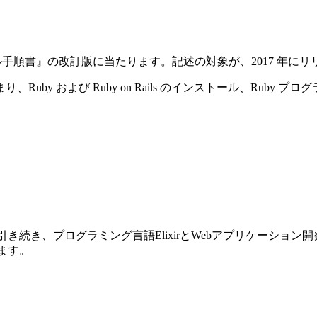
ストール手順書』の改訂版に当たります。記述の対象が、2017 年にリリースさ
y および Ruby on Rails のインストール、Ruby プ
前巻に引き続き、プログラミング言語ElixirとWebアプリケーショ
ります。