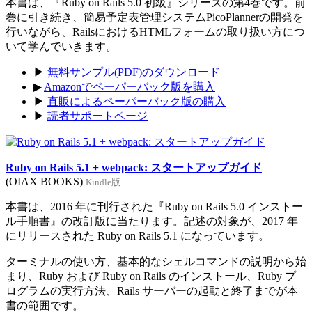
本書は、『Ruby on Rails 5.0 初級』シリーズの第4巻です。前
巻に引き続き、簡易予定表管理システムPicoPlannerの開発を
行いながら、RailsにおけるHTMLフォームの取り扱い方につ
いて学んでいきます。
▶
無料サンプル(PDF)のダウンロード
▶
Amazonでペーパーバック版を購入
▶
直販によるペーパーバック版の購入
▶
読者サポートページ
Ruby on Rails 5.1 + webpack: スタートアップガイド
(OIAX BOOKS)
Kindle版
本書は、2016 年に刊行された『Ruby on Rails 5.0 インストー
ル手順書』の改訂版に当たります。記述の対象が、2017 年
にリリースされた Ruby on Rails 5.1 になっています。
ターミナルの使い方、基本的なシェルコマンドの説明から始
まり、Ruby および Ruby on Rails のインストール、Ruby プ
ログラムの実行方法、Rails サーバーの起動と終了までが本
書の範囲です。