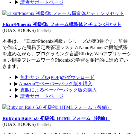
▶
読者サポートページ
Elixir/Phoenix 初級③: フォーム構造体とチェンジセット
(OIAX BOOKS)
Kindle版
本書は、『Elixir/Phoenix初級』シリーズの第3巻です。前巻
で作成した簡易予定表管理システムNanoPlannerの機能拡張
を進めながら、プログラミング言語ElixirとWebアプリケーシ
ョン開発フレームワークPhoenixの学習を並行的に進めてい
きます。
▶
無料サンプル(PDF)のダウンロード
▶
Amazonでペーパーバック版を購入
▶
直販によるペーパーバック版の購入
▶
読者サポートページ
Ruby on Rails 5.0 初級④: HTMLフォーム（後編）
(OIAX BOOKS)
Kindle版