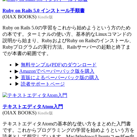
Ruby on Rails 5.0 インストール手順書
(OIAX BOOKS)
Kindle版
Ruby on Rails 5.0の学習をこれから始めようという方のため
の本です。ターミナルの使い方、基本的なLinuxコマンドの
説明から始まり、RubyおよびRuby on Railsのインストール、
Rubyプログラムの実行方法、Railsサーバーの起動と終了ま
でが本書の範囲です。
▶
無料サンプル(PDF)のダウンロード
▶
Amazonでペーパーバック版を購入
▶
直販によるペーパーバック版の購入
▶
読者サポートページ
テキストエディタAtom入門
(OIAX BOOKS)
Kindle版
テキストエディタAtomの基本的な使い方をまとめた入門書
です。これからプログラミングの学習を始めようという方を
読者として想定しています。Mac/Windows/Ubuntuユーザー向