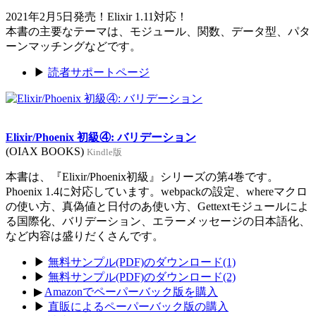
2021年2月5日発売！Elixir 1.11対応！
本書の主要なテーマは、モジュール、関数、データ型、パタ
ーンマッチングなどです。
▶
読者サポートページ
Elixir/Phoenix 初級④: バリデーション
(OIAX BOOKS)
Kindle版
本書は、『Elixir/Phoenix初級』シリーズの第4巻です。
Phoenix 1.4に対応しています。webpackの設定、whereマクロ
の使い方、真偽値と日付のあ使い方、Gettextモジュールによ
る国際化、バリデーション、エラーメッセージの日本語化、
など内容は盛りだくさんです。
▶
無料サンプル(PDF)のダウンロード(1)
▶
無料サンプル(PDF)のダウンロード(2)
▶
Amazonでペーパーバック版を購入
▶
直販によるペーパーバック版の購入