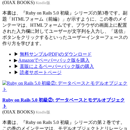
(OIAX BOOKS)
Kindle版
本書は、『Ruby on Rails 5.0 初級』シリーズの第3巻です。副
題「HTMLフォーム（前編）」が示すように、この巻のメイ
ンテーマは、HTMLフォームです。ブラウザの画面上に配置
された入力欄に対してユーザーが文字列を入力し、「送信」
ボタンをクリックするといったユーザーインターフェースの
作り方を学びます。
▶
無料サンプル(PDF)のダウンロード
▶
Amazonでペーパーバック版を購入
▶
直販によるペーパーバック版の購入
▶
読者サポートページ
Ruby on Rails 5.0 初級②: データベースとモデルオブジェク
ト
(OIAX BOOKS)
Kindle版
本書は、『Ruby on Rails 5.0 初級』シリーズの第 2 巻です。
この巻のメインテーマは、モデルオブジェクトとリレーショ