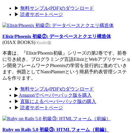
▶
無料サンプル(PDF)のダウンロード
▶
読者サポートページ
Elixir/Phoenix 初級②: データベースとクエリ構造体
(OIAX BOOKS)
Kindle版
本書は、『Elixir/Phoenix初級』シリーズの第2巻です。前巻
に引き続き、プログラミング言語ElixirとWebアプリケーショ
ン開発フレームワークPhoenixの学習を並行的に進めていき
ます。例題としてNanoPlannerという簡易予約表管理システ
ムを作ります。
▶
無料サンプル(PDF)のダウンロード
▶
Amazonでペーパーバック版を購入
▶
直販によるペーパーバック版の購入
▶
読者サポートページ
Ruby on Rails 5.0 初級③: HTMLフォーム（前編）