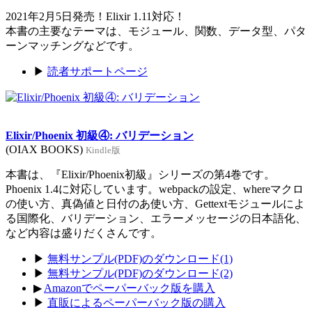
2021年2月5日発売！Elixir 1.11対応！
本書の主要なテーマは、モジュール、関数、データ型、パタ
ーンマッチングなどです。
▶
読者サポートページ
Elixir/Phoenix 初級④: バリデーション
(OIAX BOOKS)
Kindle版
本書は、『Elixir/Phoenix初級』シリーズの第4巻です。
Phoenix 1.4に対応しています。webpackの設定、whereマクロ
の使い方、真偽値と日付のあ使い方、Gettextモジュールによ
る国際化、バリデーション、エラーメッセージの日本語化、
など内容は盛りだくさんです。
▶
無料サンプル(PDF)のダウンロード(1)
▶
無料サンプル(PDF)のダウンロード(2)
▶
Amazonでペーパーバック版を購入
▶
直販によるペーパーバック版の購入