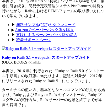
本書は、『Ruby on Rails 5.0 初級』シリーズの第4巻です。前
巻に引き続き、簡易予定表管理システムPicoPlannerの開発を
行いながら、RailsにおけるHTMLフォームの取り扱い方につ
いて学んでいきます。
▶
無料サンプル(PDF)のダウンロード
▶
Amazonでペーパーバック版を購入
▶
直販によるペーパーバック版の購入
▶
読者サポートページ
Ruby on Rails 5.1 + webpack: スタートアップガイド
(OIAX BOOKS)
Kindle版
本書は、2016 年に刊行された『Ruby on Rails 5.0 インストー
ル手順書』の改訂版に当たります。記述の対象が、2017 年
にリリースされた Ruby on Rails 5.1 になっています。
ターミナルの使い方、基本的なシェルコマンドの説明から始
まり、Ruby および Ruby on Rails のインストール、Ruby プ
ログラムの実行方法、Rails サーバーの起動と終了までが本
書の範囲です。