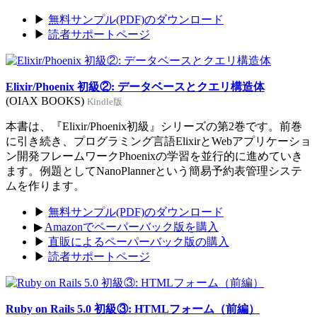
▶
無料サンプル(PDF)のダウンロード
▶
読者サポートページ
Elixir/Phoenix 初級②: データベースとクエリ構造体
(OIAX BOOKS)
Kindle版
本書は、『Elixir/Phoenix初級』シリーズの第2巻です。前巻
に引き続き、プログラミング言語ElixirとWebアプリケーショ
ン開発フレームワークPhoenixの学習を並行的に進めていき
ます。例題としてNanoPlannerという簡易予約表管理システ
ムを作ります。
▶
無料サンプル(PDF)のダウンロード
▶
Amazonでペーパーバック版を購入
▶
直販によるペーパーバック版の購入
▶
読者サポートページ
Ruby on Rails 5.0 初級③: HTMLフォーム（前編）