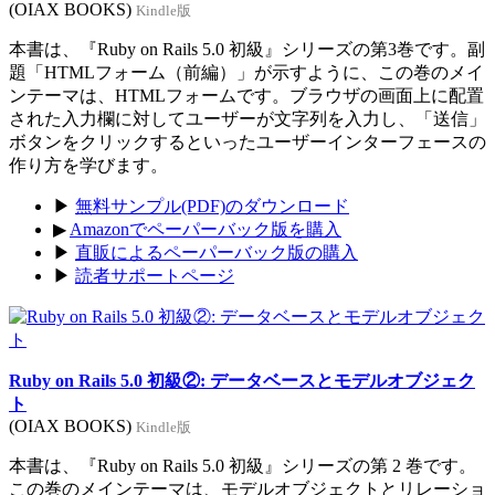
(OIAX BOOKS)
Kindle版
本書は、『Ruby on Rails 5.0 初級』シリーズの第3巻です。副
題「HTMLフォーム（前編）」が示すように、この巻のメイ
ンテーマは、HTMLフォームです。ブラウザの画面上に配置
された入力欄に対してユーザーが文字列を入力し、「送信」
ボタンをクリックするといったユーザーインターフェースの
作り方を学びます。
▶
無料サンプル(PDF)のダウンロード
▶
Amazonでペーパーバック版を購入
▶
直販によるペーパーバック版の購入
▶
読者サポートページ
Ruby on Rails 5.0 初級②: データベースとモデルオブジェク
ト
(OIAX BOOKS)
Kindle版
本書は、『Ruby on Rails 5.0 初級』シリーズの第 2 巻です。
この巻のメインテーマは、モデルオブジェクトとリレーショ