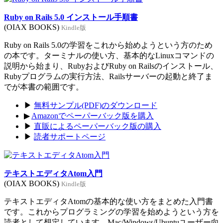
Ruby on Rails 5.0 インストール手順書
(OIAX BOOKS)
Kindle版
Ruby on Rails 5.0の学習をこれから始めようという方のため
の本です。ターミナルの使い方、基本的なLinuxコマンドの
説明から始まり、RubyおよびRuby on Railsのインストール、
Rubyプログラムの実行方法、Railsサーバーの起動と終了ま
でが本書の範囲です。
▶
無料サンプル(PDF)のダウンロード
▶
Amazonでペーパーバック版を購入
▶
直販によるペーパーバック版の購入
▶
読者サポートページ
テキストエディタAtom入門
(OIAX BOOKS)
Kindle版
テキストエディタAtomの基本的な使い方をまとめた入門書
です。これからプログラミングの学習を始めようという方を
読者として想定しています。Mac/Windows/Ubuntuユーザー向