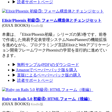
▶
読者サポートページ
Elixir/Phoenix 初級③: フォーム構造体とチェンジセット
(OIAX BOOKS)
Kindle版
本書は、『Elixir/Phoenix初級』シリーズの第3巻です。前巻
で作成した簡易予定表管理システムNanoPlannerの機能拡張
を進めながら、プログラミング言語ElixirとWebアプリケーシ
ョン開発フレームワークPhoenixの学習を並行的に進めてい
きます。
▶
無料サンプル(PDF)のダウンロード
▶
Amazonでペーパーバック版を購入
▶
直販によるペーパーバック版の購入
▶
読者サポートページ
Ruby on Rails 5.0 初級④: HTMLフォーム（後編）
(OIAX BOOKS)
Kindle版