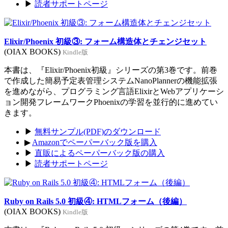
▶
読者サポートページ
Elixir/Phoenix 初級③: フォーム構造体とチェンジセット
(OIAX BOOKS)
Kindle版
本書は、『Elixir/Phoenix初級』シリーズの第3巻です。前巻
で作成した簡易予定表管理システムNanoPlannerの機能拡張
を進めながら、プログラミング言語ElixirとWebアプリケーシ
ョン開発フレームワークPhoenixの学習を並行的に進めてい
きます。
▶
無料サンプル(PDF)のダウンロード
▶
Amazonでペーパーバック版を購入
▶
直販によるペーパーバック版の購入
▶
読者サポートページ
Ruby on Rails 5.0 初級④: HTMLフォーム（後編）
(OIAX BOOKS)
Kindle版