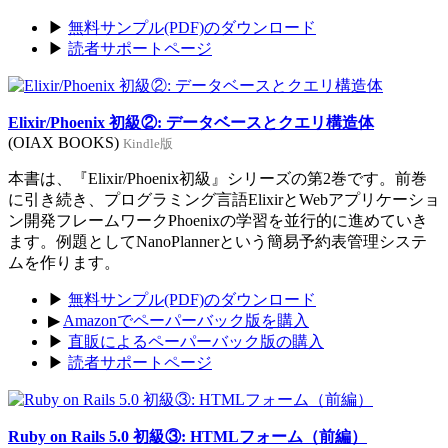
▶
無料サンプル(PDF)のダウンロード
▶
読者サポートページ
Elixir/Phoenix 初級②: データベースとクエリ構造体
(OIAX BOOKS)
Kindle版
本書は、『Elixir/Phoenix初級』シリーズの第2巻です。前巻
に引き続き、プログラミング言語ElixirとWebアプリケーショ
ン開発フレームワークPhoenixの学習を並行的に進めていき
ます。例題としてNanoPlannerという簡易予約表管理システ
ムを作ります。
▶
無料サンプル(PDF)のダウンロード
▶
Amazonでペーパーバック版を購入
▶
直販によるペーパーバック版の購入
▶
読者サポートページ
Ruby on Rails 5.0 初級③: HTMLフォーム（前編）