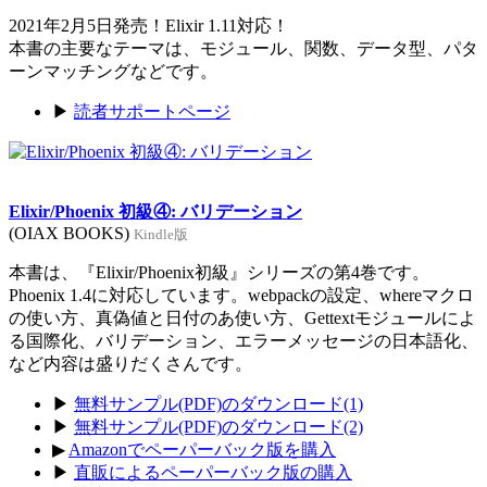
2021年2月5日発売！Elixir 1.11対応！
本書の主要なテーマは、モジュール、関数、データ型、パタ
ーンマッチングなどです。
▶
読者サポートページ
Elixir/Phoenix 初級④: バリデーション
(OIAX BOOKS)
Kindle版
本書は、『Elixir/Phoenix初級』シリーズの第4巻です。
Phoenix 1.4に対応しています。webpackの設定、whereマクロ
の使い方、真偽値と日付のあ使い方、Gettextモジュールによ
る国際化、バリデーション、エラーメッセージの日本語化、
など内容は盛りだくさんです。
▶
無料サンプル(PDF)のダウンロード(1)
▶
無料サンプル(PDF)のダウンロード(2)
▶
Amazonでペーパーバック版を購入
▶
直販によるペーパーバック版の購入