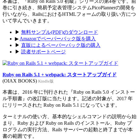
本書は、『Ruby on Rails 5.0 初級』シリーズの第4巻です。前
巻に引き続き、簡易予定表管理システムPicoPlannerの開発を
行いながら、RailsにおけるHTMLフォームの取り扱い方につ
いて学んでいきます。
▶
無料サンプル(PDF)のダウンロード
▶
Amazonでペーパーバック版を購入
▶
直販によるペーパーバック版の購入
▶
読者サポートページ
Ruby on Rails 5.1 + webpack: スタートアップガイド
(OIAX BOOKS)
Kindle版
本書は、2016 年に刊行された『Ruby on Rails 5.0 インストー
ル手順書』の改訂版に当たります。記述の対象が、2017 年
にリリースされた Ruby on Rails 5.1 になっています。
ターミナルの使い方、基本的なシェルコマンドの説明から始
まり、Ruby および Ruby on Rails のインストール、Ruby プ
ログラムの実行方法、Rails サーバーの起動と終了までが本
書の範囲です。