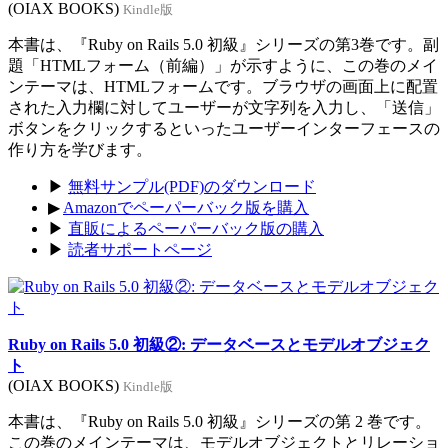
(OIAX BOOKS)
Kindle版
本書は、『Ruby on Rails 5.0 初級』シリーズの第3巻です。副
題「HTMLフォーム（前編）」が示すように、この巻のメイ
ンテーマは、HTMLフォームです。ブラウザの画面上に配置
された入力欄に対してユーザーが文字列を入力し、「送信」
ボタンをクリックするといったユーザーインターフェースの
作り方を学びます。
▶
無料サンプル(PDF)のダウンロード
▶
Amazonでペーパーバック版を購入
▶
直販によるペーパーバック版の購入
▶
読者サポートページ
Ruby on Rails 5.0 初級②: データベースとモデルオブジェク
ト
(OIAX BOOKS)
Kindle版
本書は、『Ruby on Rails 5.0 初級』シリーズの第 2 巻です。
この巻のメインテーマは、モデルオブジェクトとリレーショ