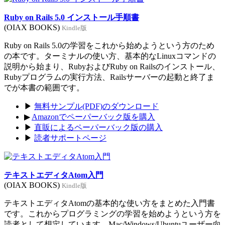
Ruby on Rails 5.0 インストール手順書
(OIAX BOOKS)
Kindle版
Ruby on Rails 5.0の学習をこれから始めようという方のため
の本です。ターミナルの使い方、基本的なLinuxコマンドの
説明から始まり、RubyおよびRuby on Railsのインストール、
Rubyプログラムの実行方法、Railsサーバーの起動と終了ま
でが本書の範囲です。
▶
無料サンプル(PDF)のダウンロード
▶
Amazonでペーパーバック版を購入
▶
直販によるペーパーバック版の購入
▶
読者サポートページ
テキストエディタAtom入門
(OIAX BOOKS)
Kindle版
テキストエディタAtomの基本的な使い方をまとめた入門書
です。これからプログラミングの学習を始めようという方を
読者として想定しています。Mac/Windows/Ubuntuユーザー向