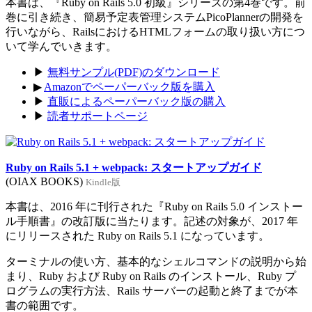
本書は、『Ruby on Rails 5.0 初級』シリーズの第4巻です。前
巻に引き続き、簡易予定表管理システムPicoPlannerの開発を
行いながら、RailsにおけるHTMLフォームの取り扱い方につ
いて学んでいきます。
▶
無料サンプル(PDF)のダウンロード
▶
Amazonでペーパーバック版を購入
▶
直販によるペーパーバック版の購入
▶
読者サポートページ
Ruby on Rails 5.1 + webpack: スタートアップガイド
(OIAX BOOKS)
Kindle版
本書は、2016 年に刊行された『Ruby on Rails 5.0 インストー
ル手順書』の改訂版に当たります。記述の対象が、2017 年
にリリースされた Ruby on Rails 5.1 になっています。
ターミナルの使い方、基本的なシェルコマンドの説明から始
まり、Ruby および Ruby on Rails のインストール、Ruby プ
ログラムの実行方法、Rails サーバーの起動と終了までが本
書の範囲です。