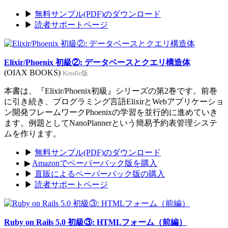
▶
無料サンプル(PDF)のダウンロード
▶
読者サポートページ
Elixir/Phoenix 初級②: データベースとクエリ構造体
(OIAX BOOKS)
Kindle版
本書は、『Elixir/Phoenix初級』シリーズの第2巻です。前巻
に引き続き、プログラミング言語ElixirとWebアプリケーショ
ン開発フレームワークPhoenixの学習を並行的に進めていき
ます。例題としてNanoPlannerという簡易予約表管理システ
ムを作ります。
▶
無料サンプル(PDF)のダウンロード
▶
Amazonでペーパーバック版を購入
▶
直販によるペーパーバック版の購入
▶
読者サポートページ
Ruby on Rails 5.0 初級③: HTMLフォーム（前編）