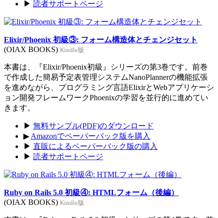
▶
読者サポートページ
Elixir/Phoenix 初級③: フォーム構造体とチェンジセット
(OIAX BOOKS)
Kindle版
本書は、『Elixir/Phoenix初級』シリーズの第3巻です。前巻
で作成した簡易予定表管理システムNanoPlannerの機能拡張
を進めながら、プログラミング言語ElixirとWebアプリケーシ
ョン開発フレームワークPhoenixの学習を並行的に進めてい
きます。
▶
無料サンプル(PDF)のダウンロード
▶
Amazonでペーパーバック版を購入
▶
直販によるペーパーバック版の購入
▶
読者サポートページ
Ruby on Rails 5.0 初級④: HTMLフォーム（後編）
(OIAX BOOKS)
Kindle版