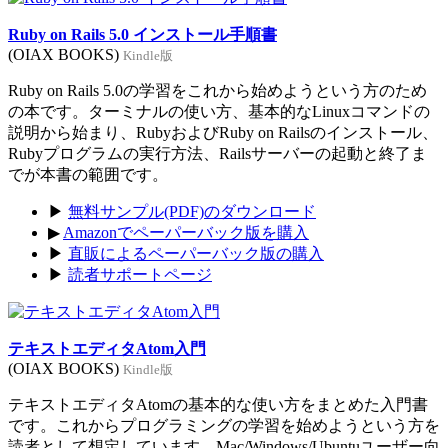
Ruby on Rails 5.0 インストール手順書
(OIAX BOOKS)
Kindle版
Ruby on Rails 5.0の学習をこれから始めようという方のため
の本です。ターミナルの使い方、基本的なLinuxコマンドの
説明から始まり、RubyおよびRuby on Railsのインストール、
Rubyプログラムの実行方法、Railsサーバーの起動と終了ま
でが本書の範囲です。
▶
無料サンプル(PDF)のダウンロード
▶
Amazonでペーパーバック版を購入
▶
直販によるペーパーバック版の購入
▶
読者サポートページ
テキストエディタAtom入門
(OIAX BOOKS)
Kindle版
テキストエディタAtomの基本的な使い方をまとめた入門書
です。これからプログラミングの学習を始めようという方を
読者として想定しています。Mac/Windows/Ubuntuユーザー向