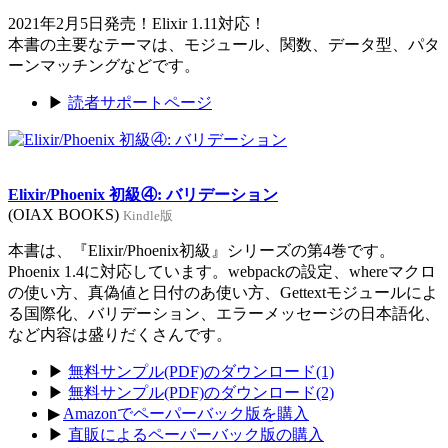
2021年2月5日発売！Elixir 1.11対応！
本書の主要なテーマは、モジュール、関数、データ型、パタ
ーンマッチングなどです。
▶
読者サポートページ
Elixir/Phoenix 初級④: バリデーション
(OIAX BOOKS)
Kindle版
本書は、『Elixir/Phoenix初級』シリーズの第4巻です。
Phoenix 1.4に対応しています。webpackの設定、whereマクロ
の使い方、真偽値と日付のあ使い方、Gettextモジュールによ
る国際化、バリデーション、エラーメッセージの日本語化、
など内容は盛りだくさんです。
▶
無料サンプル(PDF)のダウンロード(1)
▶
無料サンプル(PDF)のダウンロード(2)
▶
Amazonでペーパーバック版を購入
▶
直販によるペーパーバック版の購入