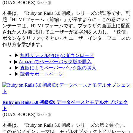
(OIAX BOOKS)
Kindle版
本書は、『Ruby on Rails 5.0 初級』シリーズの第3巻です。副
題「HTMLフォーム（前編）」が示すように、この巻のメイ
ンテーマは、HTMLフォームです。ブラウザの画面上に配置
された入力欄に対してユーザーが文字列を入力し、「送信」
ボタンをクリックするといったユーザーインターフェースの
作り方を学びます。
▶
無料サンプル(PDF)のダウンロード
▶
Amazonでペーパーバック版を購入
▶
直販によるペーパーバック版の購入
▶
読者サポートページ
Ruby on Rails 5.0 初級②: データベースとモデルオブジェク
ト
(OIAX BOOKS)
Kindle版
本書は、『Ruby on Rails 5.0 初級』シリーズの第 2 巻です。
この巻のメインテーマは、モデルオブジェクトとリレーショ