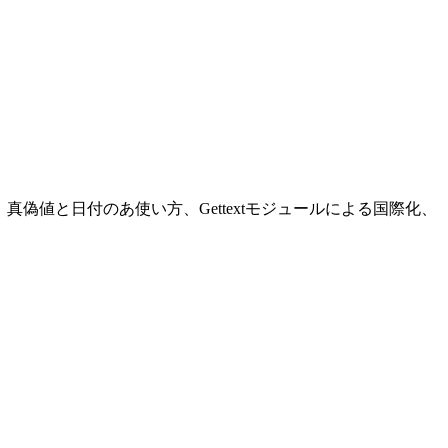
の使い方、真偽値と日付のあ使い方、Gettextモジュールによる国際化、