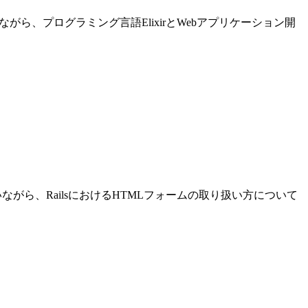
進めながら、プログラミング言語ElixirとWebアプリケーション開
発を行いながら、RailsにおけるHTMLフォームの取り扱い方について