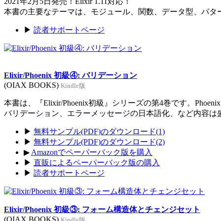
2021年2月5日発売！Elixir 1.11対応！
本書の主要なテーマは、モジュール、関数、データ型、パタ
▶
読者サポートページ
Elixir/Phoenix 初級④: バリデーション
(OIAX BOOKS)
Kindle版
本書は、『Elixir/Phoenix初級』シリーズの第4巻です。Ph
バリデーション、エラーメッセージの日本語化、など内容は
▶
無料サンプル(PDF)のダウンロード(1)
▶
無料サンプル(PDF)のダウンロード(2)
▶
Amazonでペーパーバック版を購入
▶
直販によるペーパーバック版の購入
▶
読者サポートページ
Elixir/Phoenix 初級③: フォーム構造体とチェンジセット
(OIAX BOOKS)
Kindle版