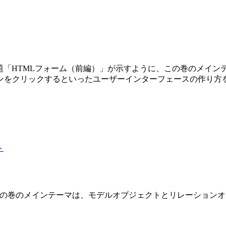
第3巻です。副題「HTMLフォーム（前編）」が示すように、この巻の
ンをクリックするといったユーザーインターフェースの作り方
 2 巻です。この巻のメインテーマは、モデルオブジェクトとリレーショ