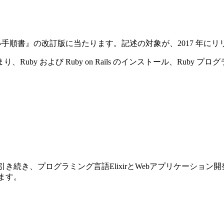
ストール手順書』の改訂版に当たります。記述の対象が、2017 年にリリースさ
y および Ruby on Rails のインストール、Ruby プ
前巻に引き続き、プログラミング言語ElixirとWebアプリケーショ
ります。