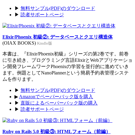
▶
無料サンプル(PDF)のダウンロード
▶
読者サポートページ
Elixir/Phoenix 初級②: データベースとクエリ構造体
(OIAX BOOKS)
Kindle版
本書は、『Elixir/Phoenix初級』シリーズの第2巻です。前巻
に引き続き、プログラミング言語ElixirとWebアプリケーショ
ン開発フレームワークPhoenixの学習を並行的に進めていき
ます。例題としてNanoPlannerという簡易予約表管理システ
ムを作ります。
▶
無料サンプル(PDF)のダウンロード
▶
Amazonでペーパーバック版を購入
▶
直販によるペーパーバック版の購入
▶
読者サポートページ
Ruby on Rails 5.0 初級③: HTMLフォーム（前編）