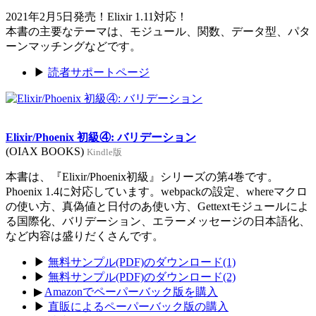
2021年2月5日発売！Elixir 1.11対応！
本書の主要なテーマは、モジュール、関数、データ型、パタ
ーンマッチングなどです。
▶
読者サポートページ
Elixir/Phoenix 初級④: バリデーション
(OIAX BOOKS)
Kindle版
本書は、『Elixir/Phoenix初級』シリーズの第4巻です。
Phoenix 1.4に対応しています。webpackの設定、whereマクロ
の使い方、真偽値と日付のあ使い方、Gettextモジュールによ
る国際化、バリデーション、エラーメッセージの日本語化、
など内容は盛りだくさんです。
▶
無料サンプル(PDF)のダウンロード(1)
▶
無料サンプル(PDF)のダウンロード(2)
▶
Amazonでペーパーバック版を購入
▶
直販によるペーパーバック版の購入