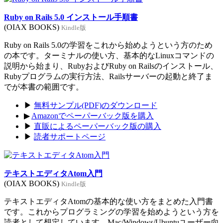
Ruby on Rails 5.0 インストール手順書
(OIAX BOOKS)
Kindle版
Ruby on Rails 5.0の学習をこれから始めようという方のため
の本です。ターミナルの使い方、基本的なLinuxコマンドの
説明から始まり、RubyおよびRuby on Railsのインストール、
Rubyプログラムの実行方法、Railsサーバーの起動と終了ま
でが本書の範囲です。
▶
無料サンプル(PDF)のダウンロード
▶
Amazonでペーパーバック版を購入
▶
直販によるペーパーバック版の購入
▶
読者サポートページ
テキストエディタAtom入門
(OIAX BOOKS)
Kindle版
テキストエディタAtomの基本的な使い方をまとめた入門書
です。これからプログラミングの学習を始めようという方を
読者として想定しています。Mac/Windows/Ubuntuユーザー向