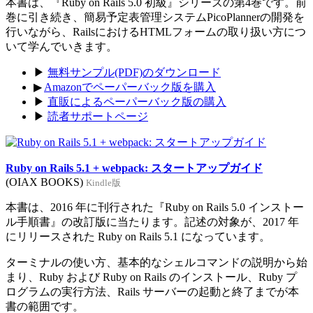
本書は、『Ruby on Rails 5.0 初級』シリーズの第4巻です。前
巻に引き続き、簡易予定表管理システムPicoPlannerの開発を
行いながら、RailsにおけるHTMLフォームの取り扱い方につ
いて学んでいきます。
▶
無料サンプル(PDF)のダウンロード
▶
Amazonでペーパーバック版を購入
▶
直販によるペーパーバック版の購入
▶
読者サポートページ
Ruby on Rails 5.1 + webpack: スタートアップガイド
(OIAX BOOKS)
Kindle版
本書は、2016 年に刊行された『Ruby on Rails 5.0 インストー
ル手順書』の改訂版に当たります。記述の対象が、2017 年
にリリースされた Ruby on Rails 5.1 になっています。
ターミナルの使い方、基本的なシェルコマンドの説明から始
まり、Ruby および Ruby on Rails のインストール、Ruby プ
ログラムの実行方法、Rails サーバーの起動と終了までが本
書の範囲です。