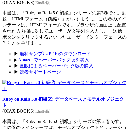
(OIAX BOOKS)
Kindle版
本書は、『Ruby on Rails 5.0 初級』シリーズの第3巻です。副
題「HTMLフォーム（前編）」が示すように、この巻のメイ
ンテーマは、HTMLフォームです。ブラウザの画面上に配置
された入力欄に対してユーザーが文字列を入力し、「送信」
ボタンをクリックするといったユーザーインターフェースの
作り方を学びます。
▶
無料サンプル(PDF)のダウンロード
▶
Amazonでペーパーバック版を購入
▶
直販によるペーパーバック版の購入
▶
読者サポートページ
Ruby on Rails 5.0 初級②: データベースとモデルオブジェク
ト
(OIAX BOOKS)
Kindle版
本書は、『Ruby on Rails 5.0 初級』シリーズの第 2 巻です。
この巻のメインテーマは、モデルオブジェクトとリレーショ