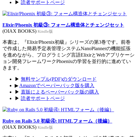
▶
読者サポートページ
Elixir/Phoenix 初級③: フォーム構造体とチェンジセット
(OIAX BOOKS)
Kindle版
本書は、『Elixir/Phoenix初級』シリーズの第3巻です。前巻
で作成した簡易予定表管理システムNanoPlannerの機能拡張
を進めながら、プログラミング言語ElixirとWebアプリケーシ
ョン開発フレームワークPhoenixの学習を並行的に進めてい
きます。
▶
無料サンプル(PDF)のダウンロード
▶
Amazonでペーパーバック版を購入
▶
直販によるペーパーバック版の購入
▶
読者サポートページ
Ruby on Rails 5.0 初級④: HTMLフォーム（後編）
(OIAX BOOKS)
Kindle版