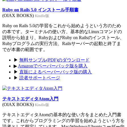
Ruby on Rails 5.0 インストール手順書
(OIAX BOOKS)
Kindle版
Ruby on Rails 5.0の学習をこれから始めようという方のため
の本です。ターミナルの使い方、基本的なLinuxコマンドの
説明から始まり、RubyおよびRuby on Railsのインストール、
Rubyプログラムの実行方法、Railsサーバーの起動と終了ま
でが本書の範囲です。
▶
無料サンプル(PDF)のダウンロード
▶
Amazonでペーパーバック版を購入
▶
直販によるペーパーバック版の購入
▶
読者サポートページ
テキストエディタAtom入門
(OIAX BOOKS)
Kindle版
テキストエディタAtomの基本的な使い方をまとめた入門書
です。これからプログラミングの学習を始めようという方を
読者として想定しています。Mac/Windows/Ubuntuユーザー向