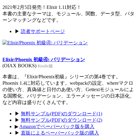
2021年2月5日発売！Elixir 1.11対応！
本書の主要なテーマは、モジュール、関数、データ型、パタ
ーンマッチングなどです。
▶
読者サポートページ
Elixir/Phoenix 初級④: バリデーション
(OIAX BOOKS)
Kindle版
本書は、『Elixir/Phoenix初級』シリーズの第4巻です。
Phoenix 1.4に対応しています。webpackの設定、whereマクロ
の使い方、真偽値と日付のあ使い方、Gettextモジュールによ
る国際化、バリデーション、エラーメッセージの日本語化、
など内容は盛りだくさんです。
▶
無料サンプル(PDF)のダウンロード(1)
▶
無料サンプル(PDF)のダウンロード(2)
▶
Amazonでペーパーバック版を購入
▶
直販によるペーパーバック版の購入