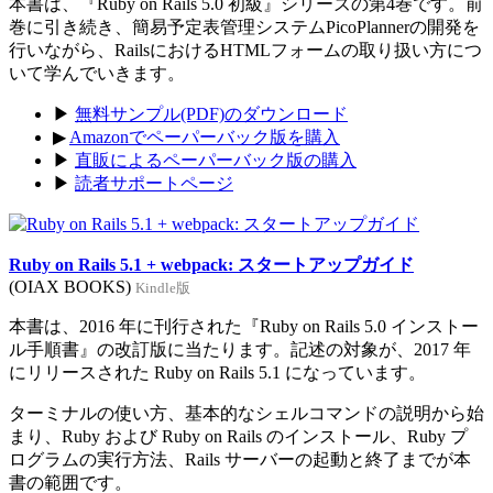
本書は、『Ruby on Rails 5.0 初級』シリーズの第4巻です。前
巻に引き続き、簡易予定表管理システムPicoPlannerの開発を
行いながら、RailsにおけるHTMLフォームの取り扱い方につ
いて学んでいきます。
▶
無料サンプル(PDF)のダウンロード
▶
Amazonでペーパーバック版を購入
▶
直販によるペーパーバック版の購入
▶
読者サポートページ
Ruby on Rails 5.1 + webpack: スタートアップガイド
(OIAX BOOKS)
Kindle版
本書は、2016 年に刊行された『Ruby on Rails 5.0 インストー
ル手順書』の改訂版に当たります。記述の対象が、2017 年
にリリースされた Ruby on Rails 5.1 になっています。
ターミナルの使い方、基本的なシェルコマンドの説明から始
まり、Ruby および Ruby on Rails のインストール、Ruby プ
ログラムの実行方法、Rails サーバーの起動と終了までが本
書の範囲です。