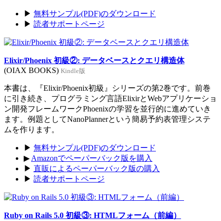
▶
無料サンプル(PDF)のダウンロード
▶
読者サポートページ
Elixir/Phoenix 初級②: データベースとクエリ構造体
(OIAX BOOKS)
Kindle版
本書は、『Elixir/Phoenix初級』シリーズの第2巻です。前巻
に引き続き、プログラミング言語ElixirとWebアプリケーショ
ン開発フレームワークPhoenixの学習を並行的に進めていき
ます。例題としてNanoPlannerという簡易予約表管理システ
ムを作ります。
▶
無料サンプル(PDF)のダウンロード
▶
Amazonでペーパーバック版を購入
▶
直販によるペーパーバック版の購入
▶
読者サポートページ
Ruby on Rails 5.0 初級③: HTMLフォーム（前編）