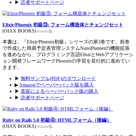
▶
読者サポートページ
Elixir/Phoenix 初級③: フォーム構造体とチェンジセット
(OIAX BOOKS)
Kindle版
本書は、『Elixir/Phoenix初級』シリーズの第3巻です。前巻
で作成した簡易予定表管理システムNanoPlannerの機能拡張
を進めながら、プログラミング言語ElixirとWebアプリケーシ
ョン開発フレームワークPhoenixの学習を並行的に進めてい
きます。
▶
無料サンプル(PDF)のダウンロード
▶
Amazonでペーパーバック版を購入
▶
直販によるペーパーバック版の購入
▶
読者サポートページ
Ruby on Rails 5.0 初級④: HTMLフォーム（後編）
(OIAX BOOKS)
Kindle版