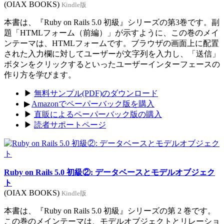
(OIAX BOOKS)
Kindle版
本書は、『Ruby on Rails 5.0 初級』シリーズの第3巻です。副
題「HTMLフォーム（前編）」が示すように、この巻のメイ
ンテーマは、HTMLフォームです。ブラウザの画面上に配置
された入力欄に対してユーザーが文字列を入力し、「送信」
ボタンをクリックするといったユーザーインターフェースの
作り方を学びます。
▶
無料サンプル(PDF)のダウンロード
▶
Amazonでペーパーバック版を購入
▶
直販によるペーパーバック版の購入
▶
読者サポートページ
Ruby on Rails 5.0 初級②: データベースとモデルオブジェク
ト
(OIAX BOOKS)
Kindle版
本書は、『Ruby on Rails 5.0 初級』シリーズの第 2 巻です。
この巻のメインテーマは、モデルオブジェクトとリレーショ