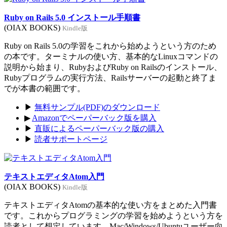
Ruby on Rails 5.0 インストール手順書
(OIAX BOOKS)
Kindle版
Ruby on Rails 5.0の学習をこれから始めようという方のため
の本です。ターミナルの使い方、基本的なLinuxコマンドの
説明から始まり、RubyおよびRuby on Railsのインストール、
Rubyプログラムの実行方法、Railsサーバーの起動と終了ま
でが本書の範囲です。
▶
無料サンプル(PDF)のダウンロード
▶
Amazonでペーパーバック版を購入
▶
直販によるペーパーバック版の購入
▶
読者サポートページ
テキストエディタAtom入門
(OIAX BOOKS)
Kindle版
テキストエディタAtomの基本的な使い方をまとめた入門書
です。これからプログラミングの学習を始めようという方を
読者として想定しています。Mac/Windows/Ubuntuユーザー向