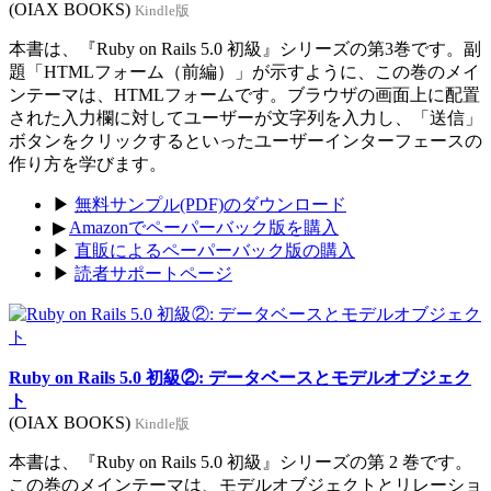
(OIAX BOOKS)
Kindle版
本書は、『Ruby on Rails 5.0 初級』シリーズの第3巻です。副
題「HTMLフォーム（前編）」が示すように、この巻のメイ
ンテーマは、HTMLフォームです。ブラウザの画面上に配置
された入力欄に対してユーザーが文字列を入力し、「送信」
ボタンをクリックするといったユーザーインターフェースの
作り方を学びます。
▶
無料サンプル(PDF)のダウンロード
▶
Amazonでペーパーバック版を購入
▶
直販によるペーパーバック版の購入
▶
読者サポートページ
Ruby on Rails 5.0 初級②: データベースとモデルオブジェク
ト
(OIAX BOOKS)
Kindle版
本書は、『Ruby on Rails 5.0 初級』シリーズの第 2 巻です。
この巻のメインテーマは、モデルオブジェクトとリレーショ