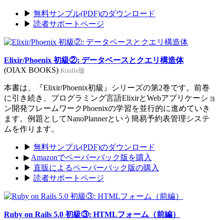
▶
無料サンプル(PDF)のダウンロード
▶
読者サポートページ
Elixir/Phoenix 初級②: データベースとクエリ構造体
(OIAX BOOKS)
Kindle版
本書は、『Elixir/Phoenix初級』シリーズの第2巻です。前巻
に引き続き、プログラミング言語ElixirとWebアプリケーショ
ン開発フレームワークPhoenixの学習を並行的に進めていき
ます。例題としてNanoPlannerという簡易予約表管理システ
ムを作ります。
▶
無料サンプル(PDF)のダウンロード
▶
Amazonでペーパーバック版を購入
▶
直販によるペーパーバック版の購入
▶
読者サポートページ
Ruby on Rails 5.0 初級③: HTMLフォーム（前編）