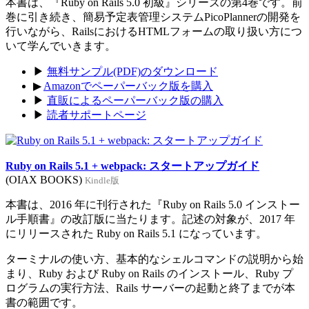
本書は、『Ruby on Rails 5.0 初級』シリーズの第4巻です。前
巻に引き続き、簡易予定表管理システムPicoPlannerの開発を
行いながら、RailsにおけるHTMLフォームの取り扱い方につ
いて学んでいきます。
▶
無料サンプル(PDF)のダウンロード
▶
Amazonでペーパーバック版を購入
▶
直販によるペーパーバック版の購入
▶
読者サポートページ
Ruby on Rails 5.1 + webpack: スタートアップガイド
(OIAX BOOKS)
Kindle版
本書は、2016 年に刊行された『Ruby on Rails 5.0 インストー
ル手順書』の改訂版に当たります。記述の対象が、2017 年
にリリースされた Ruby on Rails 5.1 になっています。
ターミナルの使い方、基本的なシェルコマンドの説明から始
まり、Ruby および Ruby on Rails のインストール、Ruby プ
ログラムの実行方法、Rails サーバーの起動と終了までが本
書の範囲です。