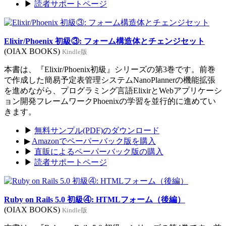
▶
読者サポートページ
Elixir/Phoenix 初級③: フォーム構造体とチェンジセット
(OIAX BOOKS)
Kindle版
本書は、『Elixir/Phoenix初級』シリーズの第3巻です。前巻
で作成した簡易予定表管理システムNanoPlannerの機能拡張
を進めながら、プログラミング言語ElixirとWebアプリケーシ
ョン開発フレームワークPhoenixの学習を並行的に進めてい
きます。
▶
無料サンプル(PDF)のダウンロード
▶
Amazonでペーパーバック版を購入
▶
直販によるペーパーバック版の購入
▶
読者サポートページ
Ruby on Rails 5.0 初級④: HTMLフォーム（後編）
(OIAX BOOKS)
Kindle版