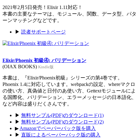
2021年2月5日発売！Elixir 1.11対応！
本書の主要なテーマは、モジュール、関数、データ型、パタ
ーンマッチングなどです。
▶
読者サポートページ
Elixir/Phoenix 初級④: バリデーション
(OIAX BOOKS)
Kindle版
本書は、『Elixir/Phoenix初級』シリーズの第4巻です。
Phoenix 1.4に対応しています。webpackの設定、whereマクロ
の使い方、真偽値と日付のあ使い方、Gettextモジュールによ
る国際化、バリデーション、エラーメッセージの日本語化、
など内容は盛りだくさんです。
▶
無料サンプル(PDF)のダウンロード(1)
▶
無料サンプル(PDF)のダウンロード(2)
▶
Amazonでペーパーバック版を購入
▶
直販によるペーパーバック版の購入