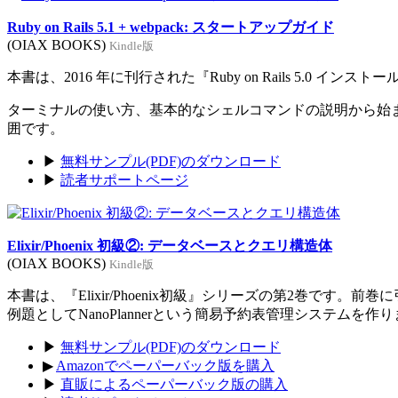
Ruby on Rails 5.1 + webpack: スタートアップガイド
(OIAX BOOKS)
Kindle版
本書は、2016 年に刊行された『Ruby on Rails 5.0 イン
ターミナルの使い方、基本的なシェルコマンドの説明から始まり、Rub
囲です。
▶
無料サンプル(PDF)のダウンロード
▶
読者サポートページ
Elixir/Phoenix 初級②: データベースとクエリ構造体
(OIAX BOOKS)
Kindle版
本書は、『Elixir/Phoenix初級』シリーズの第2巻です。
例題としてNanoPlannerという簡易予約表管理システムを作
▶
無料サンプル(PDF)のダウンロード
▶
Amazonでペーパーバック版を購入
▶
直販によるペーパーバック版の購入