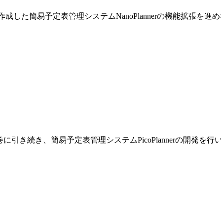
巻で作成した簡易予定表管理システムNanoPlannerの機能拡張を
です。前巻に引き続き、簡易予定表管理システムPicoPlannerの開