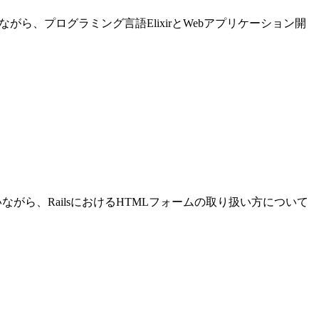
進めながら、プログラミング言語ElixirとWebアプリケーション開
発を行いながら、RailsにおけるHTMLフォームの取り扱い方について