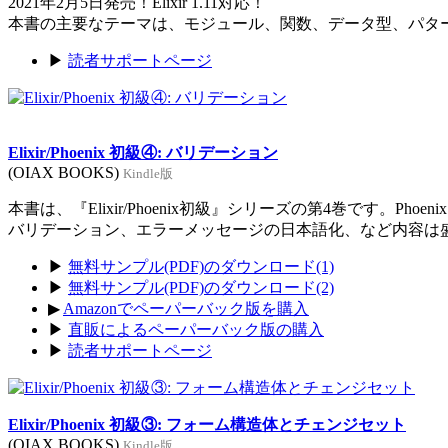
2021年2月5日発売！Elixir 1.11対応！
本書の主要なテーマは、モジュール、関数、データ型、パタ
▶
読者サポートページ
Elixir/Phoenix 初級④: バリデーション
(OIAX BOOKS)
Kindle版
本書は、『Elixir/Phoenix初級』シリーズの第4巻です。Ph
バリデーション、エラーメッセージの日本語化、など内容は
▶
無料サンプル(PDF)のダウンロード(1)
▶
無料サンプル(PDF)のダウンロード(2)
▶
Amazonでペーパーバック版を購入
▶
直販によるペーパーバック版の購入
▶
読者サポートページ
Elixir/Phoenix 初級③: フォーム構造体とチェンジセット
(OIAX BOOKS)
Kindle版