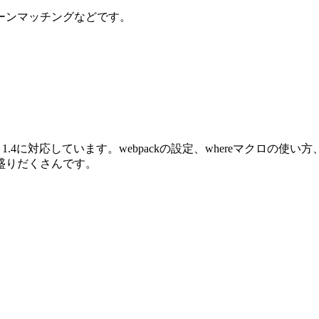
ーンマッチングなどです。
oenix 1.4に対応しています。webpackの設定、whereマクロ
盛りだくさんです。