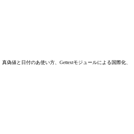
の使い方、真偽値と日付のあ使い方、Gettextモジュールによる国際化、