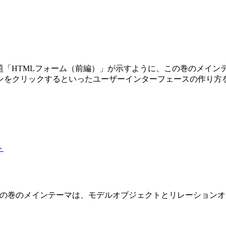
第3巻です。副題「HTMLフォーム（前編）」が示すように、この巻の
ンをクリックするといったユーザーインターフェースの作り方
 2 巻です。この巻のメインテーマは、モデルオブジェクトとリレーショ