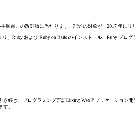
ストール手順書』の改訂版に当たります。記述の対象が、2017 年にリリースさ
y および Ruby on Rails のインストール、Ruby プ
前巻に引き続き、プログラミング言語ElixirとWebアプリケーショ
ります。