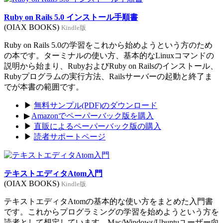
Ruby on Rails 5.0 インストール手順書
(OIAX BOOKS)
Kindle版
Ruby on Rails 5.0の学習をこれから始めようという方のため
の本です。ターミナルの使い方、基本的なLinuxコマンドの
説明から始まり、RubyおよびRuby on Railsのインストール、
Rubyプログラムの実行方法、Railsサーバーの起動と終了ま
でが本書の範囲です。
▶
無料サンプル(PDF)のダウンロード
▶
Amazonでペーパーバック版を購入
▶
直販によるペーパーバック版の購入
▶
読者サポートページ
テキストエディタAtom入門
(OIAX BOOKS)
Kindle版
テキストエディタAtomの基本的な使い方をまとめた入門書
です。これからプログラミングの学習を始めようという方を
読者として想定しています。Mac/Windows/Ubuntuユーザー向