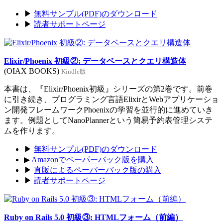
▶
無料サンプル(PDF)のダウンロード
▶
読者サポートページ
Elixir/Phoenix 初級②: データベースとクエリ構造体
(OIAX BOOKS)
Kindle版
本書は、『Elixir/Phoenix初級』シリーズの第2巻です。前巻
に引き続き、プログラミング言語ElixirとWebアプリケーショ
ン開発フレームワークPhoenixの学習を並行的に進めていき
ます。例題としてNanoPlannerという簡易予約表管理システ
ムを作ります。
▶
無料サンプル(PDF)のダウンロード
▶
Amazonでペーパーバック版を購入
▶
直販によるペーパーバック版の購入
▶
読者サポートページ
Ruby on Rails 5.0 初級③: HTMLフォーム（前編）