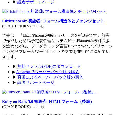
▶
読者サポートページ
Elixir/Phoenix 初級③: フォーム構造体とチェンジセット
(OIAX BOOKS)
Kindle版
本書は、『Elixir/Phoenix初級』シリーズの第3巻です。前巻
で作成した簡易予定表管理システムNanoPlannerの機能拡張
を進めながら、プログラミング言語ElixirとWebアプリケーシ
ョン開発フレームワークPhoenixの学習を並行的に進めてい
きます。
▶
無料サンプル(PDF)のダウンロード
▶
Amazonでペーパーバック版を購入
▶
直販によるペーパーバック版の購入
▶
読者サポートページ
Ruby on Rails 5.0 初級④: HTMLフォーム（後編）
(OIAX BOOKS)
Kindle版