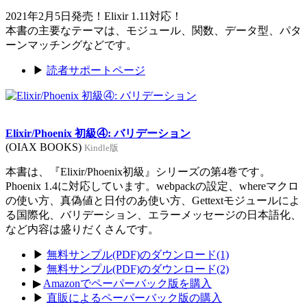
2021年2月5日発売！Elixir 1.11対応！
本書の主要なテーマは、モジュール、関数、データ型、パタ
ーンマッチングなどです。
▶
読者サポートページ
Elixir/Phoenix 初級④: バリデーション
(OIAX BOOKS)
Kindle版
本書は、『Elixir/Phoenix初級』シリーズの第4巻です。
Phoenix 1.4に対応しています。webpackの設定、whereマクロ
の使い方、真偽値と日付のあ使い方、Gettextモジュールによ
る国際化、バリデーション、エラーメッセージの日本語化、
など内容は盛りだくさんです。
▶
無料サンプル(PDF)のダウンロード(1)
▶
無料サンプル(PDF)のダウンロード(2)
▶
Amazonでペーパーバック版を購入
▶
直販によるペーパーバック版の購入