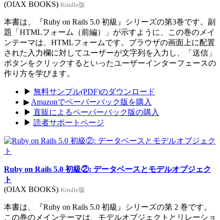
(OIAX BOOKS)
Kindle版
本書は、『Ruby on Rails 5.0 初級』シリーズの第3巻です。副
題「HTMLフォーム（前編）」が示すように、この巻のメイ
ンテーマは、HTMLフォームです。ブラウザの画面上に配置
された入力欄に対してユーザーが文字列を入力し、「送信」
ボタンをクリックするといったユーザーインターフェースの
作り方を学びます。
▶
無料サンプル(PDF)のダウンロード
▶
Amazonでペーパーバック版を購入
▶
直販によるペーパーバック版の購入
▶
読者サポートページ
Ruby on Rails 5.0 初級②: データベースとモデルオブジェク
ト
(OIAX BOOKS)
Kindle版
本書は、『Ruby on Rails 5.0 初級』シリーズの第 2 巻です。
この巻のメインテーマは、モデルオブジェクトとリレーショ