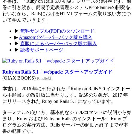
本書は、『Ruby on Rails 5.0 初級』シリーズの第4巻です。前
巻に引き続き、簡易予定表管理システムPicoPlannerの開発を
行いながら、RailsにおけるHTMLフォームの取り扱い方につ
いて学んでいきます。
▶
無料サンプル(PDF)のダウンロード
▶
Amazonでペーパーバック版を購入
▶
直販によるペーパーバック版の購入
▶
読者サポートページ
Ruby on Rails 5.1 + webpack: スタートアップガイド
(OIAX BOOKS)
Kindle版
本書は、2016 年に刊行された『Ruby on Rails 5.0 インストー
ル手順書』の改訂版に当たります。記述の対象が、2017 年
にリリースされた Ruby on Rails 5.1 になっています。
ターミナルの使い方、基本的なシェルコマンドの説明から始
まり、Ruby および Ruby on Rails のインストール、Ruby プ
ログラムの実行方法、Rails サーバーの起動と終了までが本
書の範囲です。