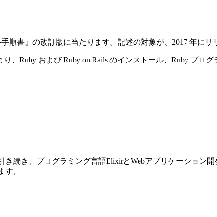
ストール手順書』の改訂版に当たります。記述の対象が、2017 年にリリースさ
y および Ruby on Rails のインストール、Ruby プ
前巻に引き続き、プログラミング言語ElixirとWebアプリケーショ
ります。