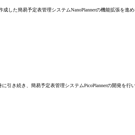
巻で作成した簡易予定表管理システムNanoPlannerの機能拡張を
です。前巻に引き続き、簡易予定表管理システムPicoPlannerの開