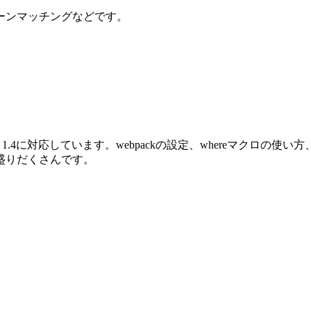
ーンマッチングなどです。
oenix 1.4に対応しています。webpackの設定、whereマクロ
盛りだくさんです。