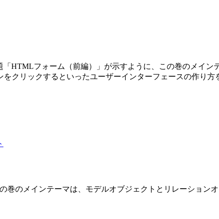
第3巻です。副題「HTMLフォーム（前編）」が示すように、この巻の
ンをクリックするといったユーザーインターフェースの作り方
 2 巻です。この巻のメインテーマは、モデルオブジェクトとリレーショ