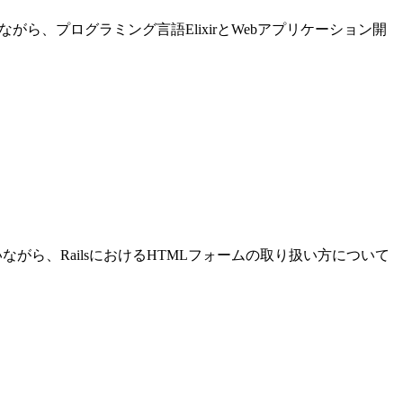
進めながら、プログラミング言語ElixirとWebアプリケーション開
発を行いながら、RailsにおけるHTMLフォームの取り扱い方について