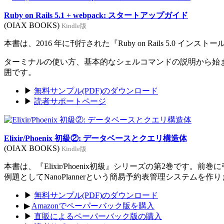
Ruby on Rails 5.1 + webpack: スタートアップガイド
(OIAX BOOKS)
Kindle版
本書は、2016 年に刊行された『Ruby on Rails 5.0 イン
ターミナルの使い方、基本的なシェルコマンドの説明から始まり、Rub
囲です。
▶
無料サンプル(PDF)のダウンロード
▶
読者サポートページ
Elixir/Phoenix 初級②: データベースとクエリ構造体
(OIAX BOOKS)
Kindle版
本書は、『Elixir/Phoenix初級』シリーズの第2巻です。
例題としてNanoPlannerという簡易予約表管理システムを作
▶
無料サンプル(PDF)のダウンロード
▶
Amazonでペーパーバック版を購入
▶
直販によるペーパーバック版の購入