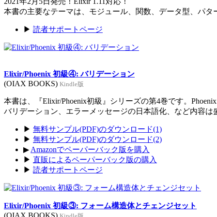
2021年2月5日発売！Elixir 1.11対応！
本書の主要なテーマは、モジュール、関数、データ型、パタ
▶
読者サポートページ
Elixir/Phoenix 初級④: バリデーション
(OIAX BOOKS)
Kindle版
本書は、『Elixir/Phoenix初級』シリーズの第4巻です。Ph
バリデーション、エラーメッセージの日本語化、など内容は
▶
無料サンプル(PDF)のダウンロード(1)
▶
無料サンプル(PDF)のダウンロード(2)
▶
Amazonでペーパーバック版を購入
▶
直販によるペーパーバック版の購入
▶
読者サポートページ
Elixir/Phoenix 初級③: フォーム構造体とチェンジセット
(OIAX BOOKS)
Kindle版