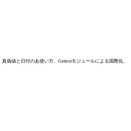
の使い方、真偽値と日付のあ使い方、Gettextモジュールによる国際化、