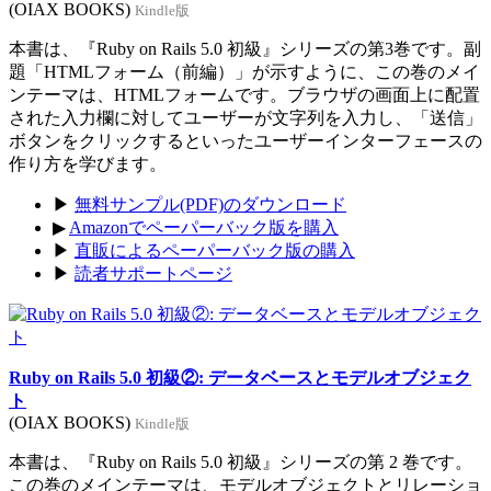
(OIAX BOOKS)
Kindle版
本書は、『Ruby on Rails 5.0 初級』シリーズの第3巻です。副
題「HTMLフォーム（前編）」が示すように、この巻のメイ
ンテーマは、HTMLフォームです。ブラウザの画面上に配置
された入力欄に対してユーザーが文字列を入力し、「送信」
ボタンをクリックするといったユーザーインターフェースの
作り方を学びます。
▶
無料サンプル(PDF)のダウンロード
▶
Amazonでペーパーバック版を購入
▶
直販によるペーパーバック版の購入
▶
読者サポートページ
Ruby on Rails 5.0 初級②: データベースとモデルオブジェク
ト
(OIAX BOOKS)
Kindle版
本書は、『Ruby on Rails 5.0 初級』シリーズの第 2 巻です。
この巻のメインテーマは、モデルオブジェクトとリレーショ