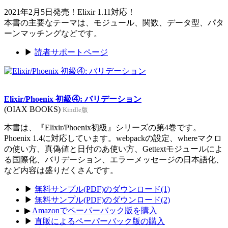
2021年2月5日発売！Elixir 1.11対応！
本書の主要なテーマは、モジュール、関数、データ型、パタ
ーンマッチングなどです。
▶
読者サポートページ
Elixir/Phoenix 初級④: バリデーション
(OIAX BOOKS)
Kindle版
本書は、『Elixir/Phoenix初級』シリーズの第4巻です。
Phoenix 1.4に対応しています。webpackの設定、whereマクロ
の使い方、真偽値と日付のあ使い方、Gettextモジュールによ
る国際化、バリデーション、エラーメッセージの日本語化、
など内容は盛りだくさんです。
▶
無料サンプル(PDF)のダウンロード(1)
▶
無料サンプル(PDF)のダウンロード(2)
▶
Amazonでペーパーバック版を購入
▶
直販によるペーパーバック版の購入