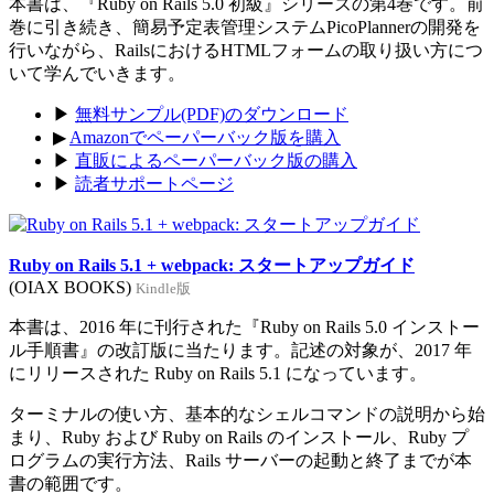
本書は、『Ruby on Rails 5.0 初級』シリーズの第4巻です。前
巻に引き続き、簡易予定表管理システムPicoPlannerの開発を
行いながら、RailsにおけるHTMLフォームの取り扱い方につ
いて学んでいきます。
▶
無料サンプル(PDF)のダウンロード
▶
Amazonでペーパーバック版を購入
▶
直販によるペーパーバック版の購入
▶
読者サポートページ
Ruby on Rails 5.1 + webpack: スタートアップガイド
(OIAX BOOKS)
Kindle版
本書は、2016 年に刊行された『Ruby on Rails 5.0 インストー
ル手順書』の改訂版に当たります。記述の対象が、2017 年
にリリースされた Ruby on Rails 5.1 になっています。
ターミナルの使い方、基本的なシェルコマンドの説明から始
まり、Ruby および Ruby on Rails のインストール、Ruby プ
ログラムの実行方法、Rails サーバーの起動と終了までが本
書の範囲です。