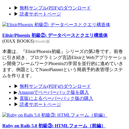
▶
無料サンプル(PDF)のダウンロード
▶
読者サポートページ
Elixir/Phoenix 初級②: データベースとクエリ構造体
(OIAX BOOKS)
Kindle版
本書は、『Elixir/Phoenix初級』シリーズの第2巻です。前巻
に引き続き、プログラミング言語ElixirとWebアプリケーショ
ン開発フレームワークPhoenixの学習を並行的に進めていき
ます。例題としてNanoPlannerという簡易予約表管理システ
ムを作ります。
▶
無料サンプル(PDF)のダウンロード
▶
Amazonでペーパーバック版を購入
▶
直販によるペーパーバック版の購入
▶
読者サポートページ
Ruby on Rails 5.0 初級③: HTMLフォーム（前編）