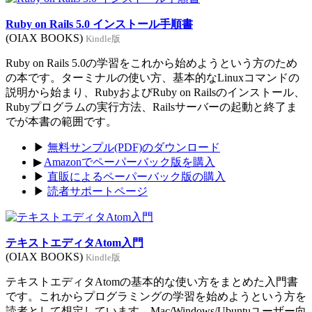
Ruby on Rails 5.0 インストール手順書
(OIAX BOOKS)
Kindle版
Ruby on Rails 5.0の学習をこれから始めようという方のため
の本です。ターミナルの使い方、基本的なLinuxコマンドの
説明から始まり、RubyおよびRuby on Railsのインストール、
Rubyプログラムの実行方法、Railsサーバーの起動と終了ま
でが本書の範囲です。
▶
無料サンプル(PDF)のダウンロード
▶
Amazonでペーパーバック版を購入
▶
直販によるペーパーバック版の購入
▶
読者サポートページ
テキストエディタAtom入門
(OIAX BOOKS)
Kindle版
テキストエディタAtomの基本的な使い方をまとめた入門書
です。これからプログラミングの学習を始めようという方を
読者として想定しています。Mac/Windows/Ubuntuユーザー向