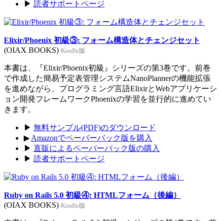
▶
読者サポートページ
Elixir/Phoenix 初級③: フォーム構造体とチェンジセット
(OIAX BOOKS)
Kindle版
本書は、『Elixir/Phoenix初級』シリーズの第3巻です。前巻
で作成した簡易予定表管理システムNanoPlannerの機能拡張
を進めながら、プログラミング言語ElixirとWebアプリケーシ
ョン開発フレームワークPhoenixの学習を並行的に進めてい
きます。
▶
無料サンプル(PDF)のダウンロード
▶
Amazonでペーパーバック版を購入
▶
直販によるペーパーバック版の購入
▶
読者サポートページ
Ruby on Rails 5.0 初級④: HTMLフォーム（後編）
(OIAX BOOKS)
Kindle版