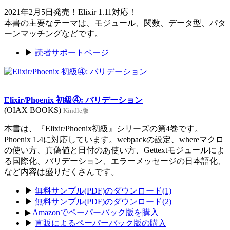
2021年2月5日発売！Elixir 1.11対応！
本書の主要なテーマは、モジュール、関数、データ型、パタ
ーンマッチングなどです。
▶
読者サポートページ
Elixir/Phoenix 初級④: バリデーション
(OIAX BOOKS)
Kindle版
本書は、『Elixir/Phoenix初級』シリーズの第4巻です。
Phoenix 1.4に対応しています。webpackの設定、whereマクロ
の使い方、真偽値と日付のあ使い方、Gettextモジュールによ
る国際化、バリデーション、エラーメッセージの日本語化、
など内容は盛りだくさんです。
▶
無料サンプル(PDF)のダウンロード(1)
▶
無料サンプル(PDF)のダウンロード(2)
▶
Amazonでペーパーバック版を購入
▶
直販によるペーパーバック版の購入