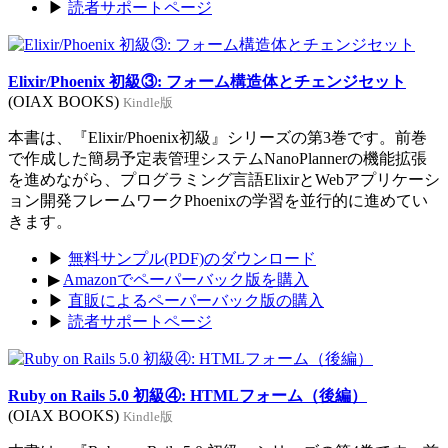
▶
読者サポートページ
Elixir/Phoenix 初級③: フォーム構造体とチェンジセット
(OIAX BOOKS)
Kindle版
本書は、『Elixir/Phoenix初級』シリーズの第3巻です。前巻
で作成した簡易予定表管理システムNanoPlannerの機能拡張
を進めながら、プログラミング言語ElixirとWebアプリケーシ
ョン開発フレームワークPhoenixの学習を並行的に進めてい
きます。
▶
無料サンプル(PDF)のダウンロード
▶
Amazonでペーパーバック版を購入
▶
直販によるペーパーバック版の購入
▶
読者サポートページ
Ruby on Rails 5.0 初級④: HTMLフォーム（後編）
(OIAX BOOKS)
Kindle版