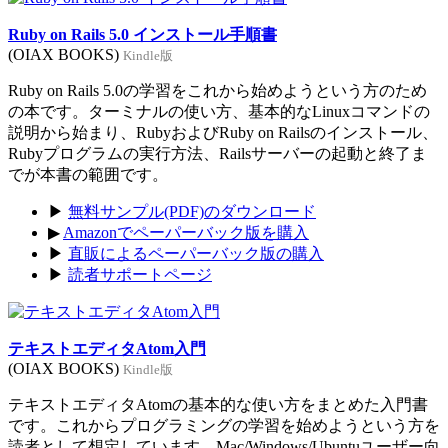
Ruby on Rails 5.0 インストール手順書
(OIAX BOOKS)
Kindle版
Ruby on Rails 5.0の学習をこれから始めようという方のため
の本です。ターミナルの使い方、基本的なLinuxコマンドの
説明から始まり、RubyおよびRuby on Railsのインストール、
Rubyプログラムの実行方法、Railsサーバーの起動と終了ま
でが本書の範囲です。
▶
無料サンプル(PDF)のダウンロード
▶
Amazonでペーパーバック版を購入
▶
直販によるペーパーバック版の購入
▶
読者サポートページ
テキストエディタAtom入門
(OIAX BOOKS)
Kindle版
テキストエディタAtomの基本的な使い方をまとめた入門書
です。これからプログラミングの学習を始めようという方を
読者として想定しています。Mac/Windows/Ubuntuユーザー向