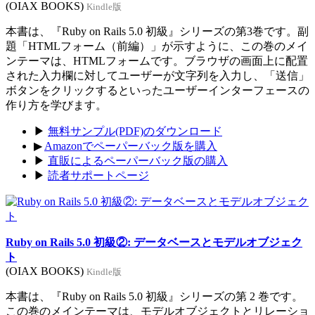
(OIAX BOOKS)
Kindle版
本書は、『Ruby on Rails 5.0 初級』シリーズの第3巻です。副
題「HTMLフォーム（前編）」が示すように、この巻のメイ
ンテーマは、HTMLフォームです。ブラウザの画面上に配置
された入力欄に対してユーザーが文字列を入力し、「送信」
ボタンをクリックするといったユーザーインターフェースの
作り方を学びます。
▶
無料サンプル(PDF)のダウンロード
▶
Amazonでペーパーバック版を購入
▶
直販によるペーパーバック版の購入
▶
読者サポートページ
Ruby on Rails 5.0 初級②: データベースとモデルオブジェク
ト
(OIAX BOOKS)
Kindle版
本書は、『Ruby on Rails 5.0 初級』シリーズの第 2 巻です。
この巻のメインテーマは、モデルオブジェクトとリレーショ