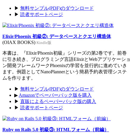
▶
無料サンプル(PDF)のダウンロード
▶
読者サポートページ
Elixir/Phoenix 初級②: データベースとクエリ構造体
(OIAX BOOKS)
Kindle版
本書は、『Elixir/Phoenix初級』シリーズの第2巻です。前巻
に引き続き、プログラミング言語ElixirとWebアプリケーショ
ン開発フレームワークPhoenixの学習を並行的に進めていき
ます。例題としてNanoPlannerという簡易予約表管理システ
ムを作ります。
▶
無料サンプル(PDF)のダウンロード
▶
Amazonでペーパーバック版を購入
▶
直販によるペーパーバック版の購入
▶
読者サポートページ
Ruby on Rails 5.0 初級③: HTMLフォーム（前編）