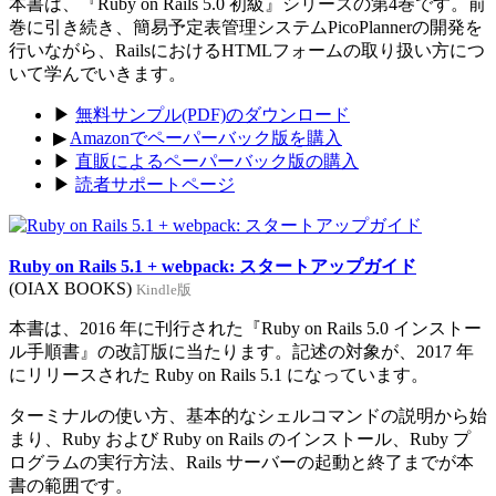
本書は、『Ruby on Rails 5.0 初級』シリーズの第4巻です。前
巻に引き続き、簡易予定表管理システムPicoPlannerの開発を
行いながら、RailsにおけるHTMLフォームの取り扱い方につ
いて学んでいきます。
▶
無料サンプル(PDF)のダウンロード
▶
Amazonでペーパーバック版を購入
▶
直販によるペーパーバック版の購入
▶
読者サポートページ
Ruby on Rails 5.1 + webpack: スタートアップガイド
(OIAX BOOKS)
Kindle版
本書は、2016 年に刊行された『Ruby on Rails 5.0 インストー
ル手順書』の改訂版に当たります。記述の対象が、2017 年
にリリースされた Ruby on Rails 5.1 になっています。
ターミナルの使い方、基本的なシェルコマンドの説明から始
まり、Ruby および Ruby on Rails のインストール、Ruby プ
ログラムの実行方法、Rails サーバーの起動と終了までが本
書の範囲です。