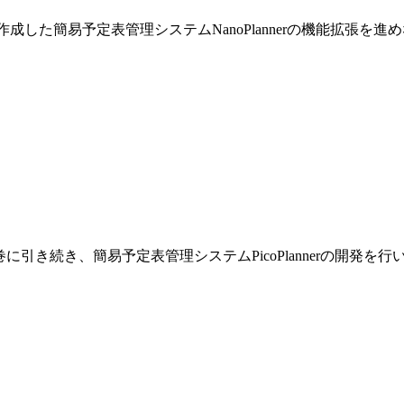
巻で作成した簡易予定表管理システムNanoPlannerの機能拡張を
です。前巻に引き続き、簡易予定表管理システムPicoPlannerの開