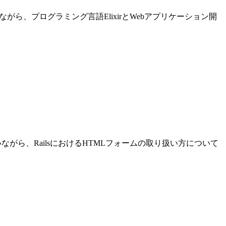
進めながら、プログラミング言語ElixirとWebアプリケーション開
発を行いながら、RailsにおけるHTMLフォームの取り扱い方について