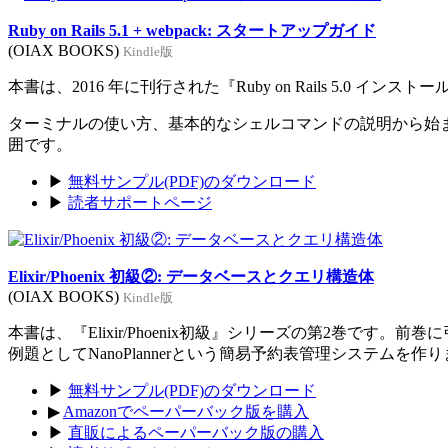
Ruby on Rails 5.1 + webpack: スタートアップガイド
(OIAX BOOKS)
Kindle版
本書は、2016 年に刊行された『Ruby on Rails 5.0 イン
ターミナルの使い方、基本的なシェルコマンドの説明から始まり、Rub
囲です。
▶
無料サンプル(PDF)のダウンロード
▶
読者サポートページ
Elixir/Phoenix 初級②: データベースとクエリ構造体
(OIAX BOOKS)
Kindle版
本書は、『Elixir/Phoenix初級』シリーズの第2巻です。
例題としてNanoPlannerという簡易予約表管理システムを作
▶
無料サンプル(PDF)のダウンロード
▶
Amazonでペーパーバック版を購入
▶
直販によるペーパーバック版の購入