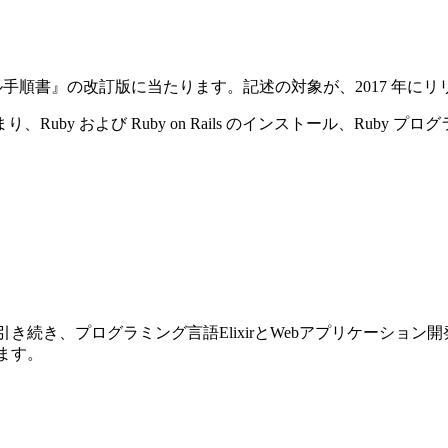
ストール手順書』の改訂版に当たります。記述の対象が、2017 年にリリースさ
y および Ruby on Rails のインストール、Ruby プ
前巻に引き続き、プログラミング言語ElixirとWebアプリケーショ
ります。