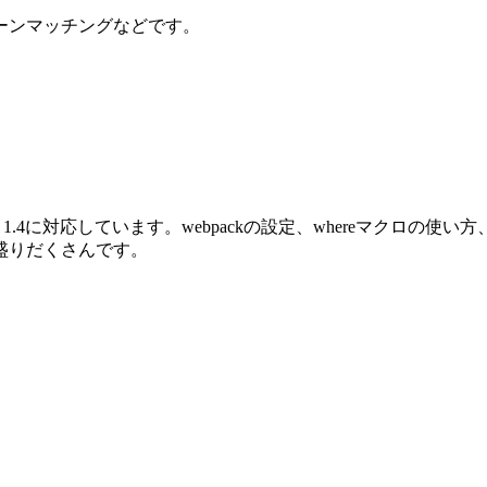
ーンマッチングなどです。
oenix 1.4に対応しています。webpackの設定、whereマクロ
盛りだくさんです。