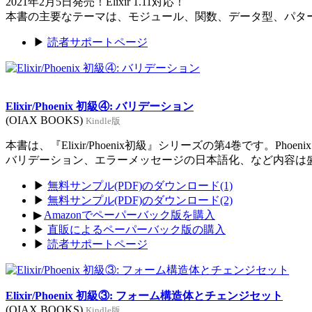
2021年2月5日発売！Elixir 1.11対応！
本書の主要なテーマは、モジュール、関数、データ型、パタ
▶
読者サポートページ
Elixir/Phoenix 初級④: バリデーション
(OIAX BOOKS)
Kindle版
本書は、『Elixir/Phoenix初級』シリーズの第4巻です。Ph
バリデーション、エラーメッセージの日本語化、など内容は
▶
無料サンプル(PDF)のダウンロード(1)
▶
無料サンプル(PDF)のダウンロード(2)
▶
Amazonでペーパーバック版を購入
▶
直販によるペーパーバック版の購入
▶
読者サポートページ
Elixir/Phoenix 初級③: フォーム構造体とチェンジセット
(OIAX BOOKS)
Kindle版