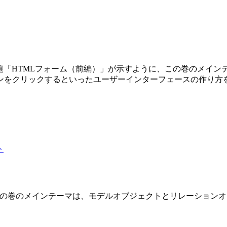
第3巻です。副題「HTMLフォーム（前編）」が示すように、この巻の
ンをクリックするといったユーザーインターフェースの作り方
 2 巻です。この巻のメインテーマは、モデルオブジェクトとリレーショ