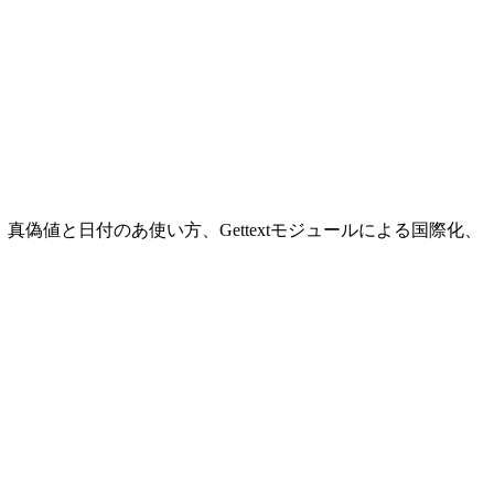
の使い方、真偽値と日付のあ使い方、Gettextモジュールによる国際化、