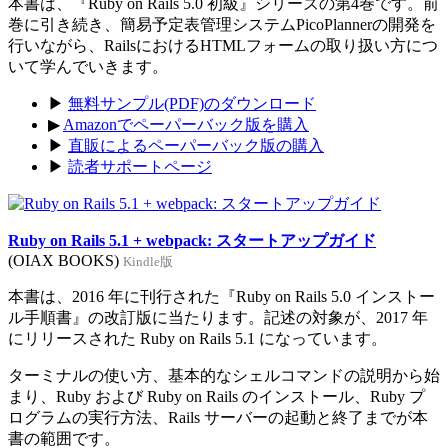
本書は、『Ruby on Rails 5.0 初級』シリーズの第4巻です。前
巻に引き続き、簡易予定表管理システムPicoPlannerの開発を
行いながら、RailsにおけるHTMLフォームの取り扱い方につ
いて学んでいきます。
▶
無料サンプル(PDF)のダウンロード
▶
Amazonでペーパーバック版を購入
▶
直販によるペーパーバック版の購入
▶
読者サポートページ
Ruby on Rails 5.1 + webpack: スタートアップガイド
(OIAX BOOKS)
Kindle版
本書は、2016 年に刊行された『Ruby on Rails 5.0 インストー
ル手順書』の改訂版に当たります。記述の対象が、2017 年
にリリースされた Ruby on Rails 5.1 になっています。
ターミナルの使い方、基本的なシェルコマンドの説明から始
まり、Ruby および Ruby on Rails のインストール、Ruby プ
ログラムの実行方法、Rails サーバーの起動と終了までが本
書の範囲です。