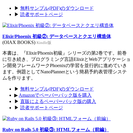
▶
無料サンプル(PDF)のダウンロード
▶
読者サポートページ
Elixir/Phoenix 初級②: データベースとクエリ構造体
(OIAX BOOKS)
Kindle版
本書は、『Elixir/Phoenix初級』シリーズの第2巻です。前巻
に引き続き、プログラミング言語ElixirとWebアプリケーショ
ン開発フレームワークPhoenixの学習を並行的に進めていき
ます。例題としてNanoPlannerという簡易予約表管理システ
ムを作ります。
▶
無料サンプル(PDF)のダウンロード
▶
Amazonでペーパーバック版を購入
▶
直販によるペーパーバック版の購入
▶
読者サポートページ
Ruby on Rails 5.0 初級③: HTMLフォーム（前編）