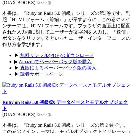
(OIAX BOOKS)
Kindle版
本書は、『Ruby on Rails 5.0 初級』シリーズの第3巻です。副
題「HTMLフォーム（前編）」が示すように、この巻のメイ
ンテーマは、HTMLフォームです。ブラウザの画面上に配置
された入力欄に対してユーザーが文字列を入力し、「送信」
ボタンをクリックするといったユーザーインターフェースの
作り方を学びます。
▶
無料サンプル(PDF)のダウンロード
▶
Amazonでペーパーバック版を購入
▶
直販によるペーパーバック版の購入
▶
読者サポートページ
Ruby on Rails 5.0 初級②: データベースとモデルオブジェク
ト
(OIAX BOOKS)
Kindle版
本書は、『Ruby on Rails 5.0 初級』シリーズの第 2 巻です。
この巻のメインテーマは、モデルオブジェクトとリレーショ