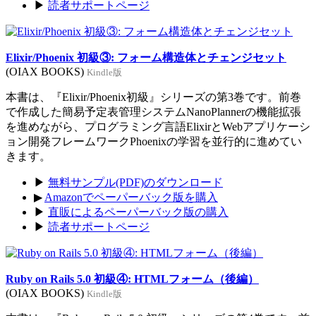
▶
読者サポートページ
Elixir/Phoenix 初級③: フォーム構造体とチェンジセット
(OIAX BOOKS)
Kindle版
本書は、『Elixir/Phoenix初級』シリーズの第3巻です。前巻
で作成した簡易予定表管理システムNanoPlannerの機能拡張
を進めながら、プログラミング言語ElixirとWebアプリケーシ
ョン開発フレームワークPhoenixの学習を並行的に進めてい
きます。
▶
無料サンプル(PDF)のダウンロード
▶
Amazonでペーパーバック版を購入
▶
直販によるペーパーバック版の購入
▶
読者サポートページ
Ruby on Rails 5.0 初級④: HTMLフォーム（後編）
(OIAX BOOKS)
Kindle版