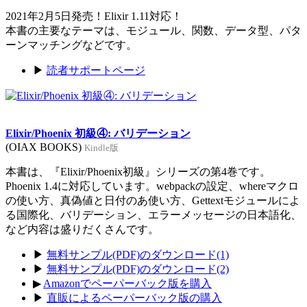
2021年2月5日発売！Elixir 1.11対応！
本書の主要なテーマは、モジュール、関数、データ型、パタ
ーンマッチングなどです。
▶
読者サポートページ
Elixir/Phoenix 初級④: バリデーション
(OIAX BOOKS)
Kindle版
本書は、『Elixir/Phoenix初級』シリーズの第4巻です。
Phoenix 1.4に対応しています。webpackの設定、whereマクロ
の使い方、真偽値と日付のあ使い方、Gettextモジュールによ
る国際化、バリデーション、エラーメッセージの日本語化、
など内容は盛りだくさんです。
▶
無料サンプル(PDF)のダウンロード(1)
▶
無料サンプル(PDF)のダウンロード(2)
▶
Amazonでペーパーバック版を購入
▶
直販によるペーパーバック版の購入