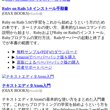
Ruby on Rails 5.0 インストール手順書
(OIAX BOOKS)
Kindle版
Ruby on Rails 5.0の学習をこれから始めようという方のため
の本です。ターミナルの使い方、基本的なLinuxコマンドの
説明から始まり、RubyおよびRuby on Railsのインストール、
Rubyプログラムの実行方法、Railsサーバーの起動と終了ま
でが本書の範囲です。
▶
無料サンプル(PDF)のダウンロード
▶
Amazonでペーパーバック版を購入
▶
直販によるペーパーバック版の購入
▶
読者サポートページ
テキストエディタAtom入門
(OIAX BOOKS)
Kindle版
テキストエディタAtomの基本的な使い方をまとめた入門書
です。これからプログラミングの学習を始めようという方を
読者として想定しています。Mac/Windows/Ubuntuユーザー向