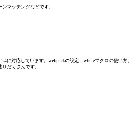
ーンマッチングなどです。
oenix 1.4に対応しています。webpackの設定、whereマクロ
盛りだくさんです。