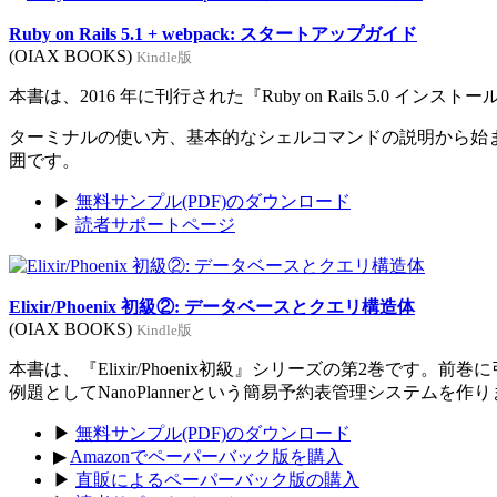
Ruby on Rails 5.1 + webpack: スタートアップガイド
(OIAX BOOKS)
Kindle版
本書は、2016 年に刊行された『Ruby on Rails 5.0 イン
ターミナルの使い方、基本的なシェルコマンドの説明から始まり、Rub
囲です。
▶
無料サンプル(PDF)のダウンロード
▶
読者サポートページ
Elixir/Phoenix 初級②: データベースとクエリ構造体
(OIAX BOOKS)
Kindle版
本書は、『Elixir/Phoenix初級』シリーズの第2巻です。
例題としてNanoPlannerという簡易予約表管理システムを作
▶
無料サンプル(PDF)のダウンロード
▶
Amazonでペーパーバック版を購入
▶
直販によるペーパーバック版の購入