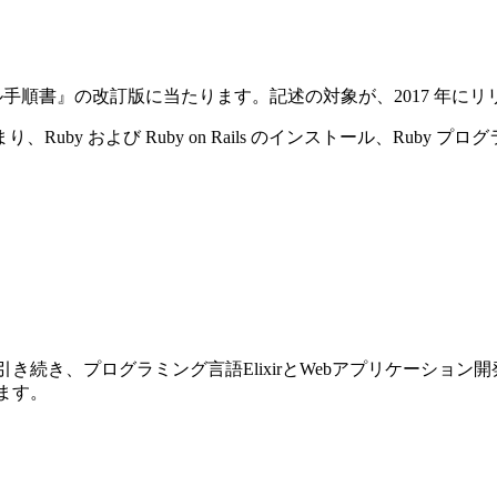
ストール手順書』の改訂版に当たります。記述の対象が、2017 年にリリースさ
y および Ruby on Rails のインストール、Ruby プ
前巻に引き続き、プログラミング言語ElixirとWebアプリケーショ
ります。