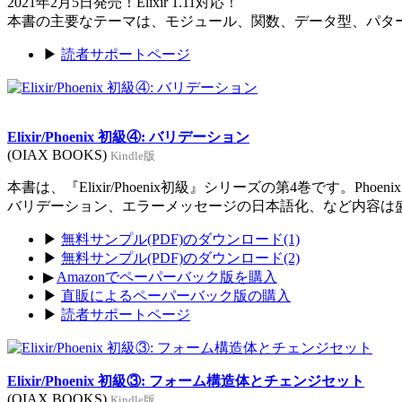
2021年2月5日発売！Elixir 1.11対応！
本書の主要なテーマは、モジュール、関数、データ型、パタ
▶
読者サポートページ
Elixir/Phoenix 初級④: バリデーション
(OIAX BOOKS)
Kindle版
本書は、『Elixir/Phoenix初級』シリーズの第4巻です。Ph
バリデーション、エラーメッセージの日本語化、など内容は
▶
無料サンプル(PDF)のダウンロード(1)
▶
無料サンプル(PDF)のダウンロード(2)
▶
Amazonでペーパーバック版を購入
▶
直販によるペーパーバック版の購入
▶
読者サポートページ
Elixir/Phoenix 初級③: フォーム構造体とチェンジセット
(OIAX BOOKS)
Kindle版