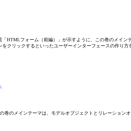
第3巻です。副題「HTMLフォーム（前編）」が示すように、この巻の
ンをクリックするといったユーザーインターフェースの作り方
 2 巻です。この巻のメインテーマは、モデルオブジェクトとリレーショ