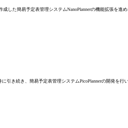
巻で作成した簡易予定表管理システムNanoPlannerの機能拡張を
です。前巻に引き続き、簡易予定表管理システムPicoPlannerの開