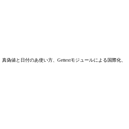
の使い方、真偽値と日付のあ使い方、Gettextモジュールによる国際化、