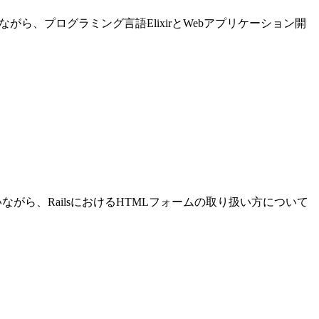
進めながら、プログラミング言語ElixirとWebアプリケーション開
発を行いながら、RailsにおけるHTMLフォームの取り扱い方について