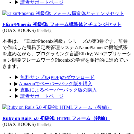
▶
読者サポートページ
Elixir/Phoenix 初級③: フォーム構造体とチェンジセット
(OIAX BOOKS)
Kindle版
本書は、『Elixir/Phoenix初級』シリーズの第3巻です。前巻
で作成した簡易予定表管理システムNanoPlannerの機能拡張
を進めながら、プログラミング言語ElixirとWebアプリケーシ
ョン開発フレームワークPhoenixの学習を並行的に進めてい
きます。
▶
無料サンプル(PDF)のダウンロード
▶
Amazonでペーパーバック版を購入
▶
直販によるペーパーバック版の購入
▶
読者サポートページ
Ruby on Rails 5.0 初級④: HTMLフォーム（後編）
(OIAX BOOKS)
Kindle版