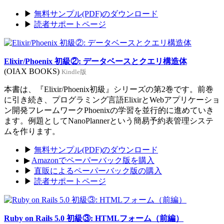
▶
無料サンプル(PDF)のダウンロード
▶
読者サポートページ
Elixir/Phoenix 初級②: データベースとクエリ構造体
(OIAX BOOKS)
Kindle版
本書は、『Elixir/Phoenix初級』シリーズの第2巻です。前巻
に引き続き、プログラミング言語ElixirとWebアプリケーショ
ン開発フレームワークPhoenixの学習を並行的に進めていき
ます。例題としてNanoPlannerという簡易予約表管理システ
ムを作ります。
▶
無料サンプル(PDF)のダウンロード
▶
Amazonでペーパーバック版を購入
▶
直販によるペーパーバック版の購入
▶
読者サポートページ
Ruby on Rails 5.0 初級③: HTMLフォーム（前編）