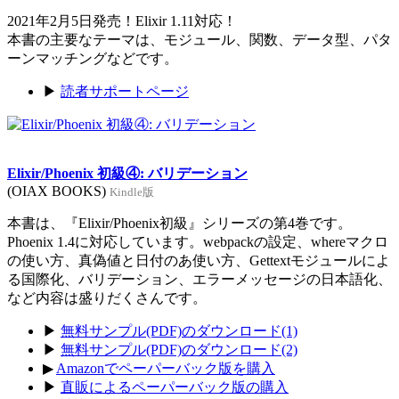
2021年2月5日発売！Elixir 1.11対応！
本書の主要なテーマは、モジュール、関数、データ型、パタ
ーンマッチングなどです。
▶
読者サポートページ
Elixir/Phoenix 初級④: バリデーション
(OIAX BOOKS)
Kindle版
本書は、『Elixir/Phoenix初級』シリーズの第4巻です。
Phoenix 1.4に対応しています。webpackの設定、whereマクロ
の使い方、真偽値と日付のあ使い方、Gettextモジュールによ
る国際化、バリデーション、エラーメッセージの日本語化、
など内容は盛りだくさんです。
▶
無料サンプル(PDF)のダウンロード(1)
▶
無料サンプル(PDF)のダウンロード(2)
▶
Amazonでペーパーバック版を購入
▶
直販によるペーパーバック版の購入