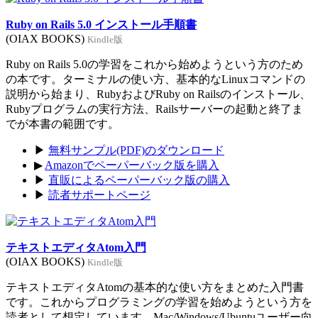
Ruby on Rails 5.0 インストール手順書
(OIAX BOOKS)
Kindle版
Ruby on Rails 5.0の学習をこれから始めようという方のため
の本です。ターミナルの使い方、基本的なLinuxコマンドの
説明から始まり、RubyおよびRuby on Railsのインストール、
Rubyプログラムの実行方法、Railsサーバーの起動と終了ま
でが本書の範囲です。
▶
無料サンプル(PDF)のダウンロード
▶
Amazonでペーパーバック版を購入
▶
直販によるペーパーバック版の購入
▶
読者サポートページ
テキストエディタAtom入門
(OIAX BOOKS)
Kindle版
テキストエディタAtomの基本的な使い方をまとめた入門書
です。これからプログラミングの学習を始めようという方を
読者として想定しています。Mac/Windows/Ubuntuユーザー向