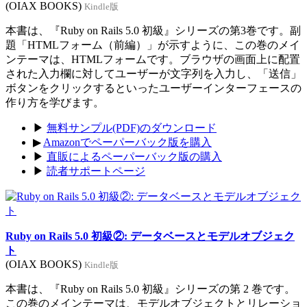
(OIAX BOOKS)
Kindle版
本書は、『Ruby on Rails 5.0 初級』シリーズの第3巻です。副
題「HTMLフォーム（前編）」が示すように、この巻のメイ
ンテーマは、HTMLフォームです。ブラウザの画面上に配置
された入力欄に対してユーザーが文字列を入力し、「送信」
ボタンをクリックするといったユーザーインターフェースの
作り方を学びます。
▶
無料サンプル(PDF)のダウンロード
▶
Amazonでペーパーバック版を購入
▶
直販によるペーパーバック版の購入
▶
読者サポートページ
Ruby on Rails 5.0 初級②: データベースとモデルオブジェク
ト
(OIAX BOOKS)
Kindle版
本書は、『Ruby on Rails 5.0 初級』シリーズの第 2 巻です。
この巻のメインテーマは、モデルオブジェクトとリレーショ