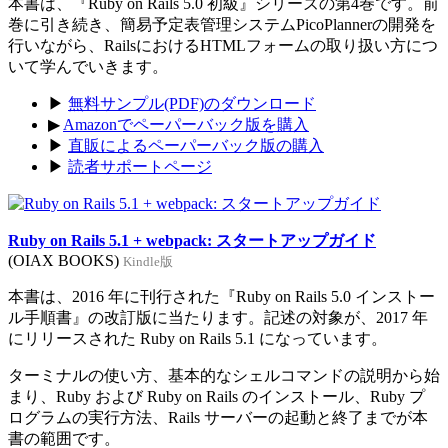
本書は、『Ruby on Rails 5.0 初級』シリーズの第4巻です。前
巻に引き続き、簡易予定表管理システムPicoPlannerの開発を
行いながら、RailsにおけるHTMLフォームの取り扱い方につ
いて学んでいきます。
▶
無料サンプル(PDF)のダウンロード
▶
Amazonでペーパーバック版を購入
▶
直販によるペーパーバック版の購入
▶
読者サポートページ
Ruby on Rails 5.1 + webpack: スタートアップガイド
(OIAX BOOKS)
Kindle版
本書は、2016 年に刊行された『Ruby on Rails 5.0 インストー
ル手順書』の改訂版に当たります。記述の対象が、2017 年
にリリースされた Ruby on Rails 5.1 になっています。
ターミナルの使い方、基本的なシェルコマンドの説明から始
まり、Ruby および Ruby on Rails のインストール、Ruby プ
ログラムの実行方法、Rails サーバーの起動と終了までが本
書の範囲です。