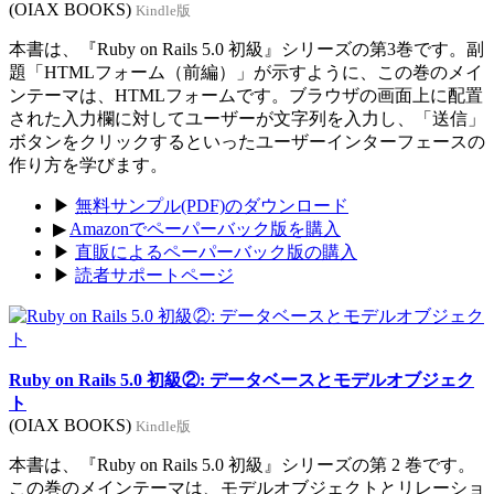
(OIAX BOOKS)
Kindle版
本書は、『Ruby on Rails 5.0 初級』シリーズの第3巻です。副
題「HTMLフォーム（前編）」が示すように、この巻のメイ
ンテーマは、HTMLフォームです。ブラウザの画面上に配置
された入力欄に対してユーザーが文字列を入力し、「送信」
ボタンをクリックするといったユーザーインターフェースの
作り方を学びます。
▶
無料サンプル(PDF)のダウンロード
▶
Amazonでペーパーバック版を購入
▶
直販によるペーパーバック版の購入
▶
読者サポートページ
Ruby on Rails 5.0 初級②: データベースとモデルオブジェク
ト
(OIAX BOOKS)
Kindle版
本書は、『Ruby on Rails 5.0 初級』シリーズの第 2 巻です。
この巻のメインテーマは、モデルオブジェクトとリレーショ