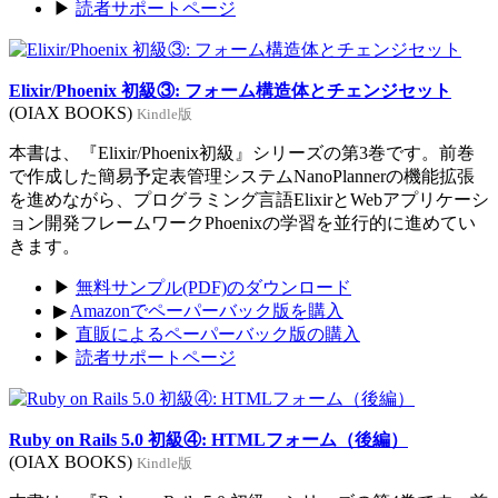
▶
読者サポートページ
Elixir/Phoenix 初級③: フォーム構造体とチェンジセット
(OIAX BOOKS)
Kindle版
本書は、『Elixir/Phoenix初級』シリーズの第3巻です。前巻
で作成した簡易予定表管理システムNanoPlannerの機能拡張
を進めながら、プログラミング言語ElixirとWebアプリケーシ
ョン開発フレームワークPhoenixの学習を並行的に進めてい
きます。
▶
無料サンプル(PDF)のダウンロード
▶
Amazonでペーパーバック版を購入
▶
直販によるペーパーバック版の購入
▶
読者サポートページ
Ruby on Rails 5.0 初級④: HTMLフォーム（後編）
(OIAX BOOKS)
Kindle版