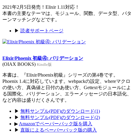
2021年2月5日発売！Elixir 1.11対応！
本書の主要なテーマは、モジュール、関数、データ型、パタ
ーンマッチングなどです。
▶
読者サポートページ
Elixir/Phoenix 初級④: バリデーション
(OIAX BOOKS)
Kindle版
本書は、『Elixir/Phoenix初級』シリーズの第4巻です。
Phoenix 1.4に対応しています。webpackの設定、whereマクロ
の使い方、真偽値と日付のあ使い方、Gettextモジュールによ
る国際化、バリデーション、エラーメッセージの日本語化、
など内容は盛りだくさんです。
▶
無料サンプル(PDF)のダウンロード(1)
▶
無料サンプル(PDF)のダウンロード(2)
▶
Amazonでペーパーバック版を購入
▶
直販によるペーパーバック版の購入