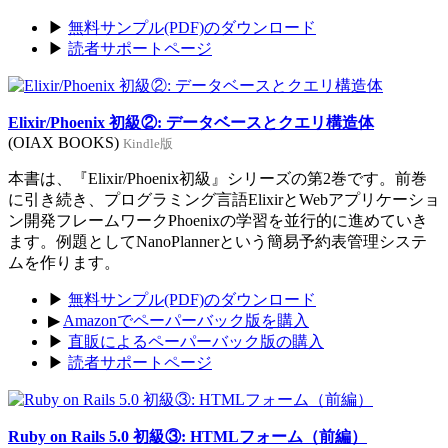
▶
無料サンプル(PDF)のダウンロード
▶
読者サポートページ
Elixir/Phoenix 初級②: データベースとクエリ構造体
(OIAX BOOKS)
Kindle版
本書は、『Elixir/Phoenix初級』シリーズの第2巻です。前巻
に引き続き、プログラミング言語ElixirとWebアプリケーショ
ン開発フレームワークPhoenixの学習を並行的に進めていき
ます。例題としてNanoPlannerという簡易予約表管理システ
ムを作ります。
▶
無料サンプル(PDF)のダウンロード
▶
Amazonでペーパーバック版を購入
▶
直販によるペーパーバック版の購入
▶
読者サポートページ
Ruby on Rails 5.0 初級③: HTMLフォーム（前編）