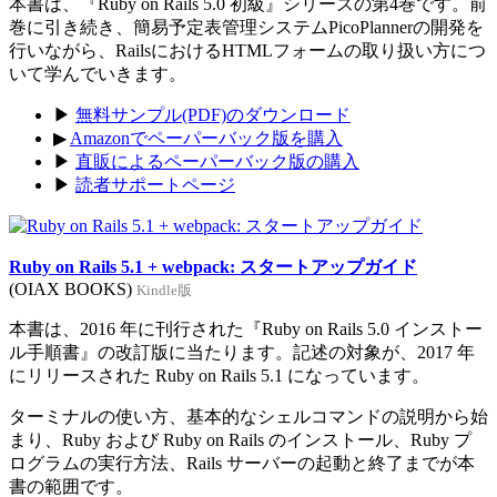
本書は、『Ruby on Rails 5.0 初級』シリーズの第4巻です。前
巻に引き続き、簡易予定表管理システムPicoPlannerの開発を
行いながら、RailsにおけるHTMLフォームの取り扱い方につ
いて学んでいきます。
▶
無料サンプル(PDF)のダウンロード
▶
Amazonでペーパーバック版を購入
▶
直販によるペーパーバック版の購入
▶
読者サポートページ
Ruby on Rails 5.1 + webpack: スタートアップガイド
(OIAX BOOKS)
Kindle版
本書は、2016 年に刊行された『Ruby on Rails 5.0 インストー
ル手順書』の改訂版に当たります。記述の対象が、2017 年
にリリースされた Ruby on Rails 5.1 になっています。
ターミナルの使い方、基本的なシェルコマンドの説明から始
まり、Ruby および Ruby on Rails のインストール、Ruby プ
ログラムの実行方法、Rails サーバーの起動と終了までが本
書の範囲です。