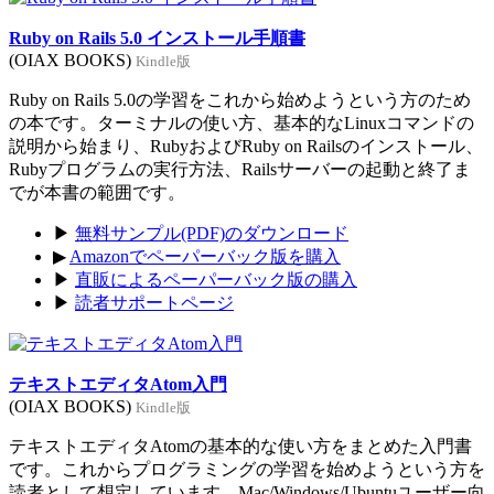
Ruby on Rails 5.0 インストール手順書
(OIAX BOOKS)
Kindle版
Ruby on Rails 5.0の学習をこれから始めようという方のため
の本です。ターミナルの使い方、基本的なLinuxコマンドの
説明から始まり、RubyおよびRuby on Railsのインストール、
Rubyプログラムの実行方法、Railsサーバーの起動と終了ま
でが本書の範囲です。
▶
無料サンプル(PDF)のダウンロード
▶
Amazonでペーパーバック版を購入
▶
直販によるペーパーバック版の購入
▶
読者サポートページ
テキストエディタAtom入門
(OIAX BOOKS)
Kindle版
テキストエディタAtomの基本的な使い方をまとめた入門書
です。これからプログラミングの学習を始めようという方を
読者として想定しています。Mac/Windows/Ubuntuユーザー向