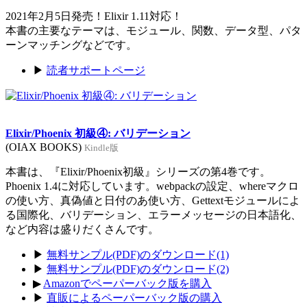
2021年2月5日発売！Elixir 1.11対応！
本書の主要なテーマは、モジュール、関数、データ型、パタ
ーンマッチングなどです。
▶
読者サポートページ
Elixir/Phoenix 初級④: バリデーション
(OIAX BOOKS)
Kindle版
本書は、『Elixir/Phoenix初級』シリーズの第4巻です。
Phoenix 1.4に対応しています。webpackの設定、whereマクロ
の使い方、真偽値と日付のあ使い方、Gettextモジュールによ
る国際化、バリデーション、エラーメッセージの日本語化、
など内容は盛りだくさんです。
▶
無料サンプル(PDF)のダウンロード(1)
▶
無料サンプル(PDF)のダウンロード(2)
▶
Amazonでペーパーバック版を購入
▶
直販によるペーパーバック版の購入