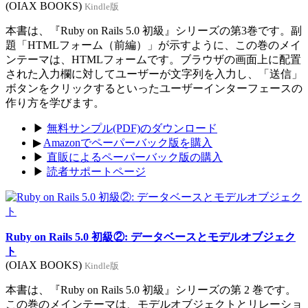
(OIAX BOOKS)
Kindle版
本書は、『Ruby on Rails 5.0 初級』シリーズの第3巻です。副
題「HTMLフォーム（前編）」が示すように、この巻のメイ
ンテーマは、HTMLフォームです。ブラウザの画面上に配置
された入力欄に対してユーザーが文字列を入力し、「送信」
ボタンをクリックするといったユーザーインターフェースの
作り方を学びます。
▶
無料サンプル(PDF)のダウンロード
▶
Amazonでペーパーバック版を購入
▶
直販によるペーパーバック版の購入
▶
読者サポートページ
Ruby on Rails 5.0 初級②: データベースとモデルオブジェク
ト
(OIAX BOOKS)
Kindle版
本書は、『Ruby on Rails 5.0 初級』シリーズの第 2 巻です。
この巻のメインテーマは、モデルオブジェクトとリレーショ