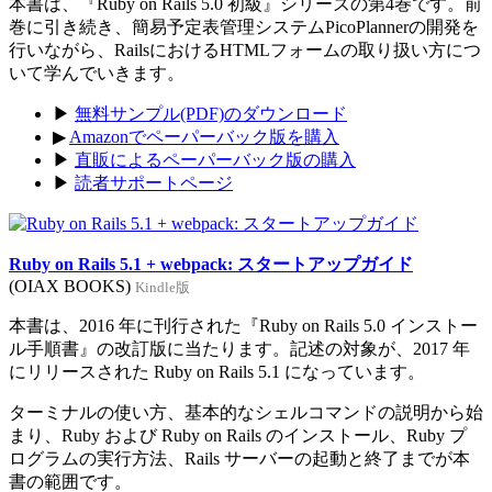
本書は、『Ruby on Rails 5.0 初級』シリーズの第4巻です。前
巻に引き続き、簡易予定表管理システムPicoPlannerの開発を
行いながら、RailsにおけるHTMLフォームの取り扱い方につ
いて学んでいきます。
▶
無料サンプル(PDF)のダウンロード
▶
Amazonでペーパーバック版を購入
▶
直販によるペーパーバック版の購入
▶
読者サポートページ
Ruby on Rails 5.1 + webpack: スタートアップガイド
(OIAX BOOKS)
Kindle版
本書は、2016 年に刊行された『Ruby on Rails 5.0 インストー
ル手順書』の改訂版に当たります。記述の対象が、2017 年
にリリースされた Ruby on Rails 5.1 になっています。
ターミナルの使い方、基本的なシェルコマンドの説明から始
まり、Ruby および Ruby on Rails のインストール、Ruby プ
ログラムの実行方法、Rails サーバーの起動と終了までが本
書の範囲です。