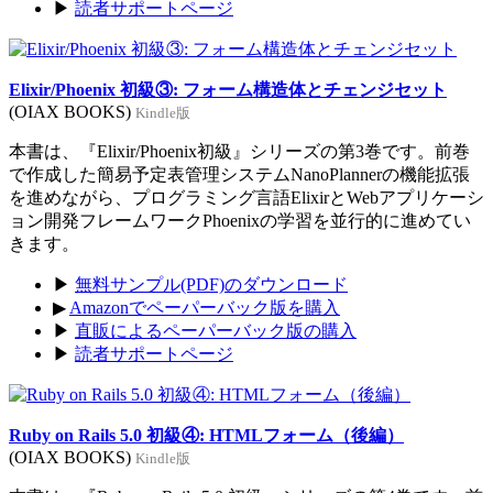
▶
読者サポートページ
Elixir/Phoenix 初級③: フォーム構造体とチェンジセット
(OIAX BOOKS)
Kindle版
本書は、『Elixir/Phoenix初級』シリーズの第3巻です。前巻
で作成した簡易予定表管理システムNanoPlannerの機能拡張
を進めながら、プログラミング言語ElixirとWebアプリケーシ
ョン開発フレームワークPhoenixの学習を並行的に進めてい
きます。
▶
無料サンプル(PDF)のダウンロード
▶
Amazonでペーパーバック版を購入
▶
直販によるペーパーバック版の購入
▶
読者サポートページ
Ruby on Rails 5.0 初級④: HTMLフォーム（後編）
(OIAX BOOKS)
Kindle版