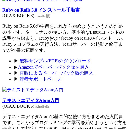
Ruby on Rails 5.0 インストール手順書
(OIAX BOOKS)
Kindle版
Ruby on Rails 5.0の学習をこれから始めようという方のため
の本です。ターミナルの使い方、基本的なLinuxコマンドの
説明から始まり、RubyおよびRuby on Railsのインストール、
Rubyプログラムの実行方法、Railsサーバーの起動と終了ま
でが本書の範囲です。
▶
無料サンプル(PDF)のダウンロード
▶
Amazonでペーパーバック版を購入
▶
直販によるペーパーバック版の購入
▶
読者サポートページ
テキストエディタAtom入門
(OIAX BOOKS)
Kindle版
テキストエディタAtomの基本的な使い方をまとめた入門書
です。これからプログラミングの学習を始めようという方を
読者として想定しています。Mac/Windows/Ubuntuユーザー向