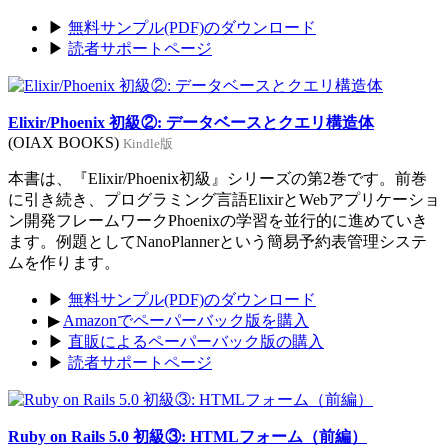
▶
無料サンプル(PDF)のダウンロード
▶
読者サポートページ
Elixir/Phoenix 初級②: データベースとクエリ構造体
(OIAX BOOKS)
Kindle版
本書は、『Elixir/Phoenix初級』シリーズの第2巻です。前巻
に引き続き、プログラミング言語ElixirとWebアプリケーショ
ン開発フレームワークPhoenixの学習を並行的に進めていき
ます。例題としてNanoPlannerという簡易予約表管理システ
ムを作ります。
▶
無料サンプル(PDF)のダウンロード
▶
Amazonでペーパーバック版を購入
▶
直販によるペーパーバック版の購入
▶
読者サポートページ
Ruby on Rails 5.0 初級③: HTMLフォーム（前編）