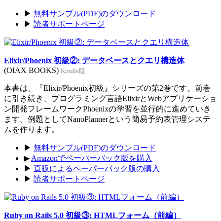
▶
無料サンプル(PDF)のダウンロード
▶
読者サポートページ
Elixir/Phoenix 初級②: データベースとクエリ構造体
(OIAX BOOKS)
Kindle版
本書は、『Elixir/Phoenix初級』シリーズの第2巻です。前巻
に引き続き、プログラミング言語ElixirとWebアプリケーショ
ン開発フレームワークPhoenixの学習を並行的に進めていき
ます。例題としてNanoPlannerという簡易予約表管理システ
ムを作ります。
▶
無料サンプル(PDF)のダウンロード
▶
Amazonでペーパーバック版を購入
▶
直販によるペーパーバック版の購入
▶
読者サポートページ
Ruby on Rails 5.0 初級③: HTMLフォーム（前編）