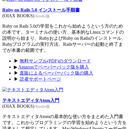
Ruby on Rails 5.0 インストール手順書
(OIAX BOOKS)
Kindle版
Ruby on Rails 5.0の学習をこれから始めようという方のため
の本です。ターミナルの使い方、基本的なLinuxコマンドの
説明から始まり、RubyおよびRuby on Railsのインストール、
Rubyプログラムの実行方法、Railsサーバーの起動と終了ま
でが本書の範囲です。
▶
無料サンプル(PDF)のダウンロード
▶
Amazonでペーパーバック版を購入
▶
直販によるペーパーバック版の購入
▶
読者サポートページ
テキストエディタAtom入門
(OIAX BOOKS)
Kindle版
テキストエディタAtomの基本的な使い方をまとめた入門書
です。これからプログラミングの学習を始めようという方を
読者として想定しています。Mac/Windows/Ubuntuユーザー向