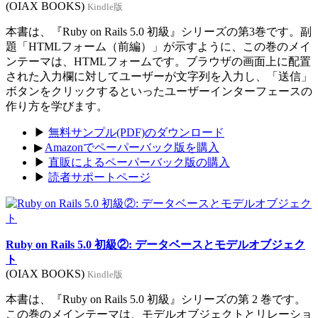
(OIAX BOOKS)
Kindle版
本書は、『Ruby on Rails 5.0 初級』シリーズの第3巻です。副
題「HTMLフォーム（前編）」が示すように、この巻のメイ
ンテーマは、HTMLフォームです。ブラウザの画面上に配置
された入力欄に対してユーザーが文字列を入力し、「送信」
ボタンをクリックするといったユーザーインターフェースの
作り方を学びます。
▶
無料サンプル(PDF)のダウンロード
▶
Amazonでペーパーバック版を購入
▶
直販によるペーパーバック版の購入
▶
読者サポートページ
Ruby on Rails 5.0 初級②: データベースとモデルオブジェク
ト
(OIAX BOOKS)
Kindle版
本書は、『Ruby on Rails 5.0 初級』シリーズの第 2 巻です。
この巻のメインテーマは、モデルオブジェクトとリレーショ