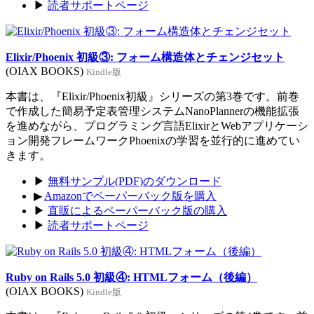
▶
読者サポートページ
Elixir/Phoenix 初級③: フォーム構造体とチェンジセット
(OIAX BOOKS)
Kindle版
本書は、『Elixir/Phoenix初級』シリーズの第3巻です。前巻
で作成した簡易予定表管理システムNanoPlannerの機能拡張
を進めながら、プログラミング言語ElixirとWebアプリケーシ
ョン開発フレームワークPhoenixの学習を並行的に進めてい
きます。
▶
無料サンプル(PDF)のダウンロード
▶
Amazonでペーパーバック版を購入
▶
直販によるペーパーバック版の購入
▶
読者サポートページ
Ruby on Rails 5.0 初級④: HTMLフォーム（後編）
(OIAX BOOKS)
Kindle版