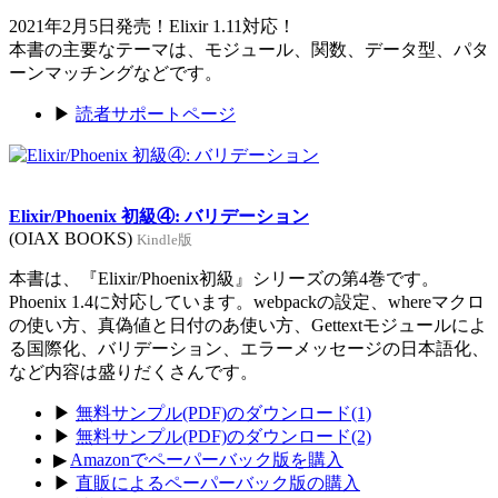
2021年2月5日発売！Elixir 1.11対応！
本書の主要なテーマは、モジュール、関数、データ型、パタ
ーンマッチングなどです。
▶
読者サポートページ
Elixir/Phoenix 初級④: バリデーション
(OIAX BOOKS)
Kindle版
本書は、『Elixir/Phoenix初級』シリーズの第4巻です。
Phoenix 1.4に対応しています。webpackの設定、whereマクロ
の使い方、真偽値と日付のあ使い方、Gettextモジュールによ
る国際化、バリデーション、エラーメッセージの日本語化、
など内容は盛りだくさんです。
▶
無料サンプル(PDF)のダウンロード(1)
▶
無料サンプル(PDF)のダウンロード(2)
▶
Amazonでペーパーバック版を購入
▶
直販によるペーパーバック版の購入