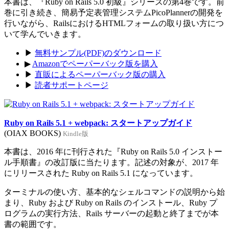
本書は、『Ruby on Rails 5.0 初級』シリーズの第4巻です。前
巻に引き続き、簡易予定表管理システムPicoPlannerの開発を
行いながら、RailsにおけるHTMLフォームの取り扱い方につ
いて学んでいきます。
▶
無料サンプル(PDF)のダウンロード
▶
Amazonでペーパーバック版を購入
▶
直販によるペーパーバック版の購入
▶
読者サポートページ
Ruby on Rails 5.1 + webpack: スタートアップガイド
(OIAX BOOKS)
Kindle版
本書は、2016 年に刊行された『Ruby on Rails 5.0 インストー
ル手順書』の改訂版に当たります。記述の対象が、2017 年
にリリースされた Ruby on Rails 5.1 になっています。
ターミナルの使い方、基本的なシェルコマンドの説明から始
まり、Ruby および Ruby on Rails のインストール、Ruby プ
ログラムの実行方法、Rails サーバーの起動と終了までが本
書の範囲です。