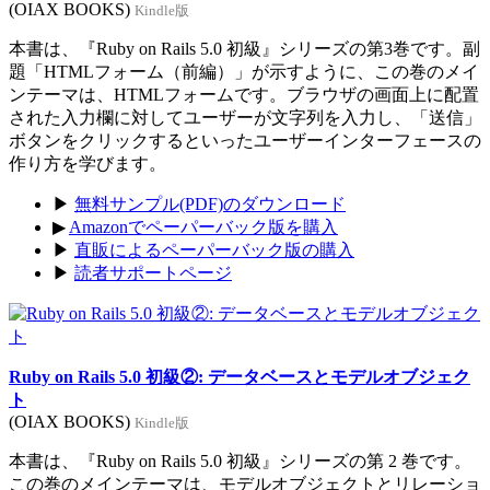
(OIAX BOOKS)
Kindle版
本書は、『Ruby on Rails 5.0 初級』シリーズの第3巻です。副
題「HTMLフォーム（前編）」が示すように、この巻のメイ
ンテーマは、HTMLフォームです。ブラウザの画面上に配置
された入力欄に対してユーザーが文字列を入力し、「送信」
ボタンをクリックするといったユーザーインターフェースの
作り方を学びます。
▶
無料サンプル(PDF)のダウンロード
▶
Amazonでペーパーバック版を購入
▶
直販によるペーパーバック版の購入
▶
読者サポートページ
Ruby on Rails 5.0 初級②: データベースとモデルオブジェク
ト
(OIAX BOOKS)
Kindle版
本書は、『Ruby on Rails 5.0 初級』シリーズの第 2 巻です。
この巻のメインテーマは、モデルオブジェクトとリレーショ