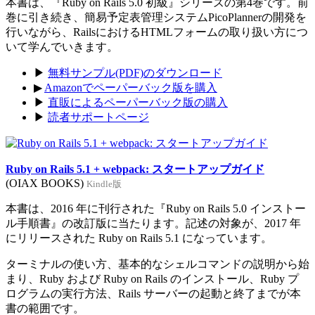
本書は、『Ruby on Rails 5.0 初級』シリーズの第4巻です。前
巻に引き続き、簡易予定表管理システムPicoPlannerの開発を
行いながら、RailsにおけるHTMLフォームの取り扱い方につ
いて学んでいきます。
▶
無料サンプル(PDF)のダウンロード
▶
Amazonでペーパーバック版を購入
▶
直販によるペーパーバック版の購入
▶
読者サポートページ
Ruby on Rails 5.1 + webpack: スタートアップガイド
(OIAX BOOKS)
Kindle版
本書は、2016 年に刊行された『Ruby on Rails 5.0 インストー
ル手順書』の改訂版に当たります。記述の対象が、2017 年
にリリースされた Ruby on Rails 5.1 になっています。
ターミナルの使い方、基本的なシェルコマンドの説明から始
まり、Ruby および Ruby on Rails のインストール、Ruby プ
ログラムの実行方法、Rails サーバーの起動と終了までが本
書の範囲です。