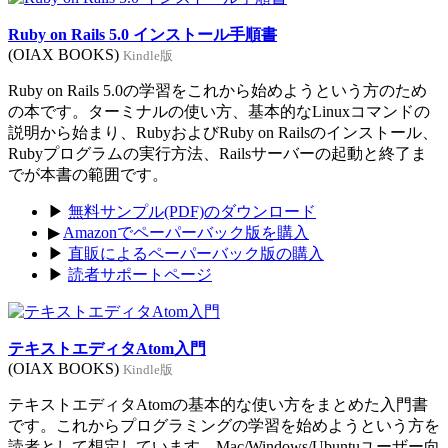
Ruby on Rails 5.0 インストール手順書
(OIAX BOOKS)
Kindle版
Ruby on Rails 5.0の学習をこれから始めようという方のため
の本です。ターミナルの使い方、基本的なLinuxコマンドの
説明から始まり、RubyおよびRuby on Railsのインストール、
Rubyプログラムの実行方法、Railsサーバーの起動と終了ま
でが本書の範囲です。
▶
無料サンプル(PDF)のダウンロード
▶
Amazonでペーパーバック版を購入
▶
直販によるペーパーバック版の購入
▶
読者サポートページ
テキストエディタAtom入門
(OIAX BOOKS)
Kindle版
テキストエディタAtomの基本的な使い方をまとめた入門書
です。これからプログラミングの学習を始めようという方を
読者として想定しています。Mac/Windows/Ubuntuユーザー向