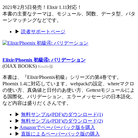
2021年2月5日発売！Elixir 1.11対応！
本書の主要なテーマは、モジュール、関数、データ型、パタ
ーンマッチングなどです。
▶
読者サポートページ
Elixir/Phoenix 初級④: バリデーション
(OIAX BOOKS)
Kindle版
本書は、『Elixir/Phoenix初級』シリーズの第4巻です。
Phoenix 1.4に対応しています。webpackの設定、whereマクロ
の使い方、真偽値と日付のあ使い方、Gettextモジュールによ
る国際化、バリデーション、エラーメッセージの日本語化、
など内容は盛りだくさんです。
▶
無料サンプル(PDF)のダウンロード(1)
▶
無料サンプル(PDF)のダウンロード(2)
▶
Amazonでペーパーバック版を購入
▶
直販によるペーパーバック版の購入