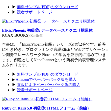
▶
無料サンプル(PDF)のダウンロード
▶
読者サポートページ
Elixir/Phoenix 初級②: データベースとクエリ構造体
(OIAX BOOKS)
Kindle版
本書は、『Elixir/Phoenix初級』シリーズの第2巻です。前巻
に引き続き、プログラミング言語ElixirとWebアプリケーショ
ン開発フレームワークPhoenixの学習を並行的に進めていき
ます。例題としてNanoPlannerという簡易予約表管理システ
ムを作ります。
▶
無料サンプル(PDF)のダウンロード
▶
Amazonでペーパーバック版を購入
▶
直販によるペーパーバック版の購入
▶
読者サポートページ
Ruby on Rails 5.0 初級③: HTMLフォーム（前編）