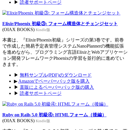
▶
読者サポートページ
Elixir/Phoenix 初級③: フォーム構造体とチェンジセット
(OIAX BOOKS)
Kindle版
本書は、『Elixir/Phoenix初級』シリーズの第3巻です。前巻
で作成した簡易予定表管理システムNanoPlannerの機能拡張
を進めながら、プログラミング言語ElixirとWebアプリケーシ
ョン開発フレームワークPhoenixの学習を並行的に進めてい
きます。
▶
無料サンプル(PDF)のダウンロード
▶
Amazonでペーパーバック版を購入
▶
直販によるペーパーバック版の購入
▶
読者サポートページ
Ruby on Rails 5.0 初級④: HTMLフォーム（後編）
(OIAX BOOKS)
Kindle版