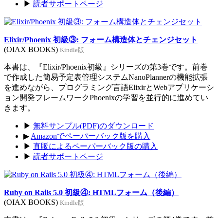
▶
読者サポートページ
Elixir/Phoenix 初級③: フォーム構造体とチェンジセット
(OIAX BOOKS)
Kindle版
本書は、『Elixir/Phoenix初級』シリーズの第3巻です。前巻
で作成した簡易予定表管理システムNanoPlannerの機能拡張
を進めながら、プログラミング言語ElixirとWebアプリケーシ
ョン開発フレームワークPhoenixの学習を並行的に進めてい
きます。
▶
無料サンプル(PDF)のダウンロード
▶
Amazonでペーパーバック版を購入
▶
直販によるペーパーバック版の購入
▶
読者サポートページ
Ruby on Rails 5.0 初級④: HTMLフォーム（後編）
(OIAX BOOKS)
Kindle版