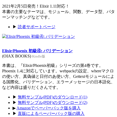
2021年2月5日発売！Elixir 1.11対応！
本書の主要なテーマは、モジュール、関数、データ型、パタ
ーンマッチングなどです。
▶
読者サポートページ
Elixir/Phoenix 初級④: バリデーション
(OIAX BOOKS)
Kindle版
本書は、『Elixir/Phoenix初級』シリーズの第4巻です。
Phoenix 1.4に対応しています。webpackの設定、whereマクロ
の使い方、真偽値と日付のあ使い方、Gettextモジュールによ
る国際化、バリデーション、エラーメッセージの日本語化、
など内容は盛りだくさんです。
▶
無料サンプル(PDF)のダウンロード(1)
▶
無料サンプル(PDF)のダウンロード(2)
▶
Amazonでペーパーバック版を購入
▶
直販によるペーパーバック版の購入