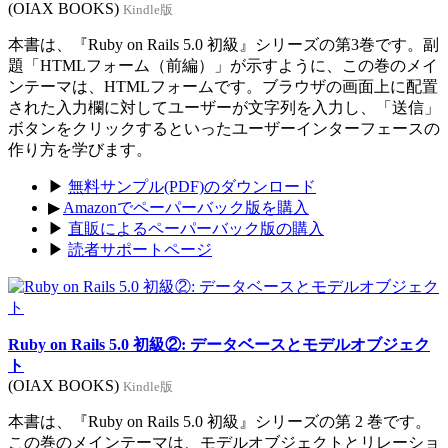
(OIAX BOOKS)
Kindle版
本書は、『Ruby on Rails 5.0 初級』シリーズの第3巻です。副
題「HTMLフォーム（前編）」が示すように、この巻のメイ
ンテーマは、HTMLフォームです。ブラウザの画面上に配置
された入力欄に対してユーザーが文字列を入力し、「送信」
ボタンをクリックするといったユーザーインターフェースの
作り方を学びます。
▶
無料サンプル(PDF)のダウンロード
▶
Amazonでペーパーバック版を購入
▶
直販によるペーパーバック版の購入
▶
読者サポートページ
Ruby on Rails 5.0 初級②: データベースとモデルオブジェク
ト
(OIAX BOOKS)
Kindle版
本書は、『Ruby on Rails 5.0 初級』シリーズの第 2 巻です。
この巻のメインテーマは、モデルオブジェクトとリレーショ