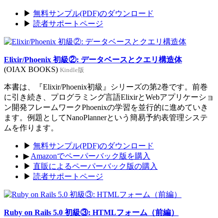
▶
無料サンプル(PDF)のダウンロード
▶
読者サポートページ
Elixir/Phoenix 初級②: データベースとクエリ構造体
(OIAX BOOKS)
Kindle版
本書は、『Elixir/Phoenix初級』シリーズの第2巻です。前巻
に引き続き、プログラミング言語ElixirとWebアプリケーショ
ン開発フレームワークPhoenixの学習を並行的に進めていき
ます。例題としてNanoPlannerという簡易予約表管理システ
ムを作ります。
▶
無料サンプル(PDF)のダウンロード
▶
Amazonでペーパーバック版を購入
▶
直販によるペーパーバック版の購入
▶
読者サポートページ
Ruby on Rails 5.0 初級③: HTMLフォーム（前編）