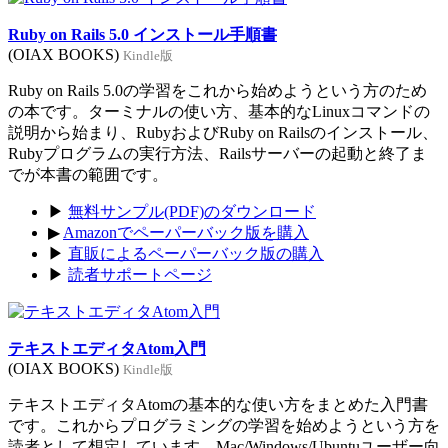
Ruby on Rails 5.0 インストール手順書
(OIAX BOOKS)
Kindle版
Ruby on Rails 5.0の学習をこれから始めようという方のため
の本です。ターミナルの使い方、基本的なLinuxコマンドの
説明から始まり、RubyおよびRuby on Railsのインストール、
Rubyプログラムの実行方法、Railsサーバーの起動と終了ま
でが本書の範囲です。
▶
無料サンプル(PDF)のダウンロード
▶
Amazonでペーパーバック版を購入
▶
直販によるペーパーバック版の購入
▶
読者サポートページ
テキストエディタAtom入門
(OIAX BOOKS)
Kindle版
テキストエディタAtomの基本的な使い方をまとめた入門書
です。これからプログラミングの学習を始めようという方を
読者として想定しています。Mac/Windows/Ubuntuユーザー向