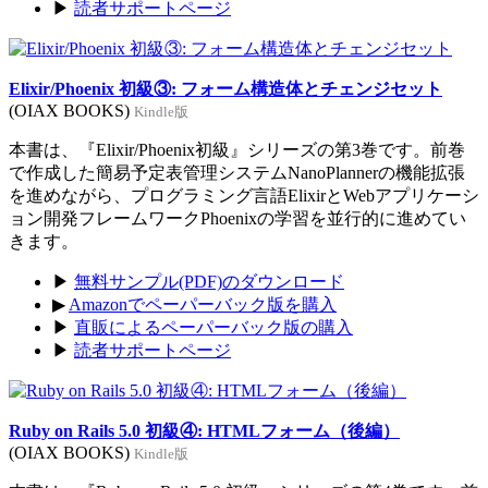
▶
読者サポートページ
Elixir/Phoenix 初級③: フォーム構造体とチェンジセット
(OIAX BOOKS)
Kindle版
本書は、『Elixir/Phoenix初級』シリーズの第3巻です。前巻
で作成した簡易予定表管理システムNanoPlannerの機能拡張
を進めながら、プログラミング言語ElixirとWebアプリケーシ
ョン開発フレームワークPhoenixの学習を並行的に進めてい
きます。
▶
無料サンプル(PDF)のダウンロード
▶
Amazonでペーパーバック版を購入
▶
直販によるペーパーバック版の購入
▶
読者サポートページ
Ruby on Rails 5.0 初級④: HTMLフォーム（後編）
(OIAX BOOKS)
Kindle版