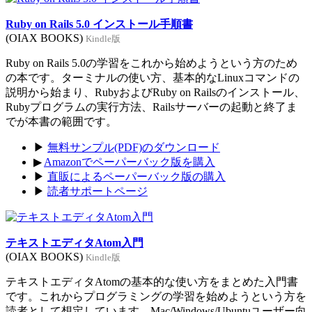
Ruby on Rails 5.0 インストール手順書
(OIAX BOOKS)
Kindle版
Ruby on Rails 5.0の学習をこれから始めようという方のため
の本です。ターミナルの使い方、基本的なLinuxコマンドの
説明から始まり、RubyおよびRuby on Railsのインストール、
Rubyプログラムの実行方法、Railsサーバーの起動と終了ま
でが本書の範囲です。
▶
無料サンプル(PDF)のダウンロード
▶
Amazonでペーパーバック版を購入
▶
直販によるペーパーバック版の購入
▶
読者サポートページ
テキストエディタAtom入門
(OIAX BOOKS)
Kindle版
テキストエディタAtomの基本的な使い方をまとめた入門書
です。これからプログラミングの学習を始めようという方を
読者として想定しています。Mac/Windows/Ubuntuユーザー向