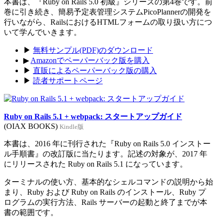
本書は、『Ruby on Rails 5.0 初級』シリーズの第4巻です。前
巻に引き続き、簡易予定表管理システムPicoPlannerの開発を
行いながら、RailsにおけるHTMLフォームの取り扱い方につ
いて学んでいきます。
▶
無料サンプル(PDF)のダウンロード
▶
Amazonでペーパーバック版を購入
▶
直販によるペーパーバック版の購入
▶
読者サポートページ
Ruby on Rails 5.1 + webpack: スタートアップガイド
(OIAX BOOKS)
Kindle版
本書は、2016 年に刊行された『Ruby on Rails 5.0 インストー
ル手順書』の改訂版に当たります。記述の対象が、2017 年
にリリースされた Ruby on Rails 5.1 になっています。
ターミナルの使い方、基本的なシェルコマンドの説明から始
まり、Ruby および Ruby on Rails のインストール、Ruby プ
ログラムの実行方法、Rails サーバーの起動と終了までが本
書の範囲です。