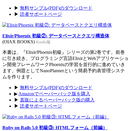
▶
無料サンプル(PDF)のダウンロード
▶
読者サポートページ
Elixir/Phoenix 初級②: データベースとクエリ構造体
(OIAX BOOKS)
Kindle版
本書は、『Elixir/Phoenix初級』シリーズの第2巻です。前巻
に引き続き、プログラミング言語ElixirとWebアプリケーショ
ン開発フレームワークPhoenixの学習を並行的に進めていき
ます。例題としてNanoPlannerという簡易予約表管理システ
ムを作ります。
▶
無料サンプル(PDF)のダウンロード
▶
Amazonでペーパーバック版を購入
▶
直販によるペーパーバック版の購入
▶
読者サポートページ
Ruby on Rails 5.0 初級③: HTMLフォーム（前編）