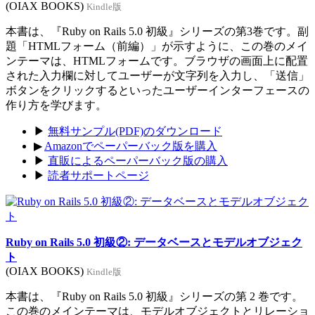
(OIAX BOOKS)
Kindle版
本書は、『Ruby on Rails 5.0 初級』シリーズの第3巻です。副
題「HTMLフォーム（前編）」が示すように、この巻のメイ
ンテーマは、HTMLフォームです。ブラウザの画面上に配置
された入力欄に対してユーザーが文字列を入力し、「送信」
ボタンをクリックするといったユーザーインターフェースの
作り方を学びます。
▶
無料サンプル(PDF)のダウンロード
▶
Amazonでペーパーバック版を購入
▶
直販によるペーパーバック版の購入
▶
読者サポートページ
Ruby on Rails 5.0 初級②: データベースとモデルオブジェク
ト
(OIAX BOOKS)
Kindle版
本書は、『Ruby on Rails 5.0 初級』シリーズの第 2 巻です。
この巻のメインテーマは、モデルオブジェクトとリレーショ