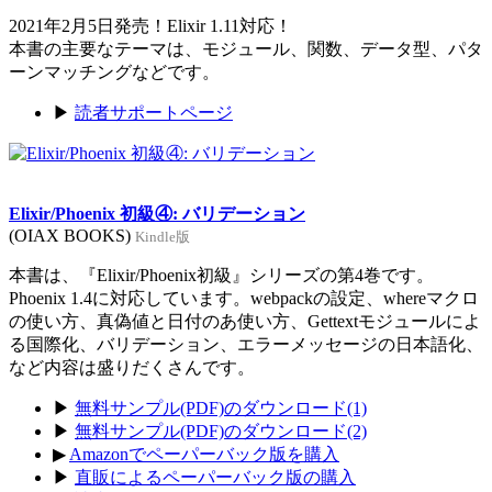
2021年2月5日発売！Elixir 1.11対応！
本書の主要なテーマは、モジュール、関数、データ型、パタ
ーンマッチングなどです。
▶
読者サポートページ
Elixir/Phoenix 初級④: バリデーション
(OIAX BOOKS)
Kindle版
本書は、『Elixir/Phoenix初級』シリーズの第4巻です。
Phoenix 1.4に対応しています。webpackの設定、whereマクロ
の使い方、真偽値と日付のあ使い方、Gettextモジュールによ
る国際化、バリデーション、エラーメッセージの日本語化、
など内容は盛りだくさんです。
▶
無料サンプル(PDF)のダウンロード(1)
▶
無料サンプル(PDF)のダウンロード(2)
▶
Amazonでペーパーバック版を購入
▶
直販によるペーパーバック版の購入