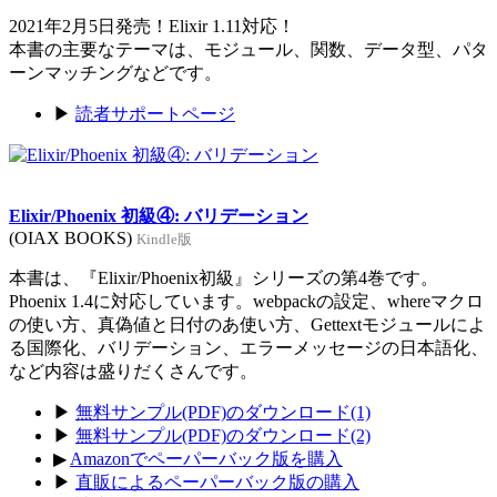
2021年2月5日発売！Elixir 1.11対応！
本書の主要なテーマは、モジュール、関数、データ型、パタ
ーンマッチングなどです。
▶
読者サポートページ
Elixir/Phoenix 初級④: バリデーション
(OIAX BOOKS)
Kindle版
本書は、『Elixir/Phoenix初級』シリーズの第4巻です。
Phoenix 1.4に対応しています。webpackの設定、whereマクロ
の使い方、真偽値と日付のあ使い方、Gettextモジュールによ
る国際化、バリデーション、エラーメッセージの日本語化、
など内容は盛りだくさんです。
▶
無料サンプル(PDF)のダウンロード(1)
▶
無料サンプル(PDF)のダウンロード(2)
▶
Amazonでペーパーバック版を購入
▶
直販によるペーパーバック版の購入