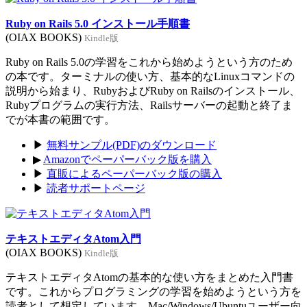
Ruby on Rails 5.0 インストール手順書
(OIAX BOOKS)
Kindle版
Ruby on Rails 5.0の学習をこれから始めようという方のため
の本です。ターミナルの使い方、基本的なLinuxコマンドの
説明から始まり、RubyおよびRuby on Railsのインストール、
Rubyプログラムの実行方法、Railsサーバーの起動と終了ま
でが本書の範囲です。
▶
無料サンプル(PDF)のダウンロード
▶
Amazonでペーパーバック版を購入
▶
直販によるペーパーバック版の購入
▶
読者サポートページ
テキストエディタAtom入門
(OIAX BOOKS)
Kindle版
テキストエディタAtomの基本的な使い方をまとめた入門書
です。これからプログラミングの学習を始めようという方を
読者として想定しています。Mac/Windows/Ubuntuユーザー向