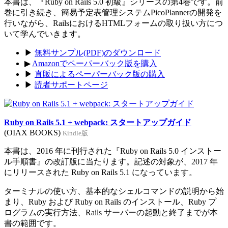
本書は、『Ruby on Rails 5.0 初級』シリーズの第4巻です。前
巻に引き続き、簡易予定表管理システムPicoPlannerの開発を
行いながら、RailsにおけるHTMLフォームの取り扱い方につ
いて学んでいきます。
▶
無料サンプル(PDF)のダウンロード
▶
Amazonでペーパーバック版を購入
▶
直販によるペーパーバック版の購入
▶
読者サポートページ
Ruby on Rails 5.1 + webpack: スタートアップガイド
(OIAX BOOKS)
Kindle版
本書は、2016 年に刊行された『Ruby on Rails 5.0 インストー
ル手順書』の改訂版に当たります。記述の対象が、2017 年
にリリースされた Ruby on Rails 5.1 になっています。
ターミナルの使い方、基本的なシェルコマンドの説明から始
まり、Ruby および Ruby on Rails のインストール、Ruby プ
ログラムの実行方法、Rails サーバーの起動と終了までが本
書の範囲です。