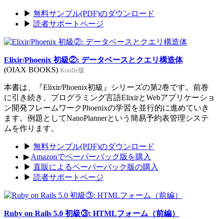
▶
無料サンプル(PDF)のダウンロード
▶
読者サポートページ
Elixir/Phoenix 初級②: データベースとクエリ構造体
(OIAX BOOKS)
Kindle版
本書は、『Elixir/Phoenix初級』シリーズの第2巻です。前巻
に引き続き、プログラミング言語ElixirとWebアプリケーショ
ン開発フレームワークPhoenixの学習を並行的に進めていき
ます。例題としてNanoPlannerという簡易予約表管理システ
ムを作ります。
▶
無料サンプル(PDF)のダウンロード
▶
Amazonでペーパーバック版を購入
▶
直販によるペーパーバック版の購入
▶
読者サポートページ
Ruby on Rails 5.0 初級③: HTMLフォーム（前編）