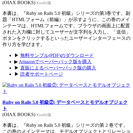
(OIAX BOOKS)
Kindle版
本書は、『Ruby on Rails 5.0 初級』シリーズの第3巻です。副
題「HTMLフォーム（前編）」が示すように、この巻のメイ
ンテーマは、HTMLフォームです。ブラウザの画面上に配置
された入力欄に対してユーザーが文字列を入力し、「送信」
ボタンをクリックするといったユーザーインターフェースの
作り方を学びます。
▶
無料サンプル(PDF)のダウンロード
▶
Amazonでペーパーバック版を購入
▶
直販によるペーパーバック版の購入
▶
読者サポートページ
Ruby on Rails 5.0 初級②: データベースとモデルオブジェク
ト
(OIAX BOOKS)
Kindle版
本書は、『Ruby on Rails 5.0 初級』シリーズの第 2 巻です。
この巻のメインテーマは、モデルオブジェクトとリレーショ