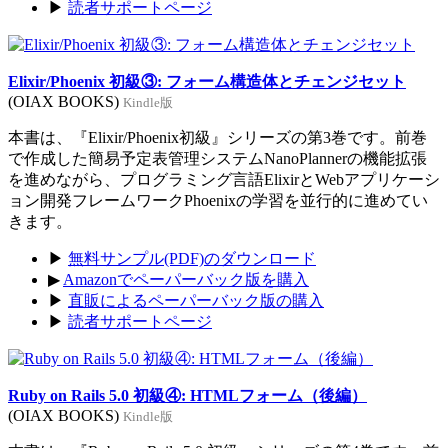
▶
読者サポートページ
Elixir/Phoenix 初級③: フォーム構造体とチェンジセット
(OIAX BOOKS)
Kindle版
本書は、『Elixir/Phoenix初級』シリーズの第3巻です。前巻
で作成した簡易予定表管理システムNanoPlannerの機能拡張
を進めながら、プログラミング言語ElixirとWebアプリケーシ
ョン開発フレームワークPhoenixの学習を並行的に進めてい
きます。
▶
無料サンプル(PDF)のダウンロード
▶
Amazonでペーパーバック版を購入
▶
直販によるペーパーバック版の購入
▶
読者サポートページ
Ruby on Rails 5.0 初級④: HTMLフォーム（後編）
(OIAX BOOKS)
Kindle版