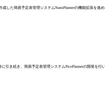
巻で作成した簡易予定表管理システムNanoPlannerの機能拡張を
です。前巻に引き続き、簡易予定表管理システムPicoPlannerの開