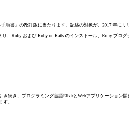
ストール手順書』の改訂版に当たります。記述の対象が、2017 年にリリースさ
y および Ruby on Rails のインストール、Ruby プ
前巻に引き続き、プログラミング言語ElixirとWebアプリケーショ
ります。