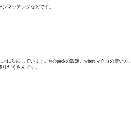
ーンマッチングなどです。
oenix 1.4に対応しています。webpackの設定、whereマクロ
盛りだくさんです。