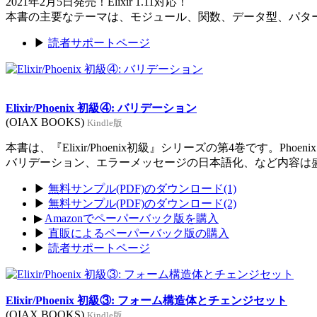
2021年2月5日発売！Elixir 1.11対応！
本書の主要なテーマは、モジュール、関数、データ型、パタ
▶
読者サポートページ
Elixir/Phoenix 初級④: バリデーション
(OIAX BOOKS)
Kindle版
本書は、『Elixir/Phoenix初級』シリーズの第4巻です。Ph
バリデーション、エラーメッセージの日本語化、など内容は
▶
無料サンプル(PDF)のダウンロード(1)
▶
無料サンプル(PDF)のダウンロード(2)
▶
Amazonでペーパーバック版を購入
▶
直販によるペーパーバック版の購入
▶
読者サポートページ
Elixir/Phoenix 初級③: フォーム構造体とチェンジセット
(OIAX BOOKS)
Kindle版