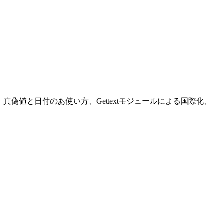
の使い方、真偽値と日付のあ使い方、Gettextモジュールによる国際化、