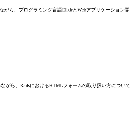
進めながら、プログラミング言語ElixirとWebアプリケーション開
発を行いながら、RailsにおけるHTMLフォームの取り扱い方について