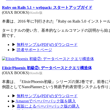
Ruby on Rails 5.1 + webpack: スタートアップガイド
(OIAX BOOKS)
Kindle版
本書は、2016 年に刊行された『Ruby on Rails 5.0 イン
ターミナルの使い方、基本的なシェルコマンドの説明から始まり、Rub
囲です。
▶
無料サンプル(PDF)のダウンロード
▶
読者サポートページ
Elixir/Phoenix 初級②: データベースとクエリ構造体
(OIAX BOOKS)
Kindle版
本書は、『Elixir/Phoenix初級』シリーズの第2巻です。
例題としてNanoPlannerという簡易予約表管理システムを作
▶
無料サンプル(PDF)のダウンロード
▶
Amazonでペーパーバック版を購入
▶
直販によるペーパーバック版の購入