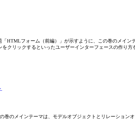
第3巻です。副題「HTMLフォーム（前編）」が示すように、この巻の
ンをクリックするといったユーザーインターフェースの作り方
 2 巻です。この巻のメインテーマは、モデルオブジェクトとリレーショ