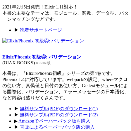
2021年2月5日発売！Elixir 1.11対応！
本書の主要なテーマは、モジュール、関数、データ型、パタ
ーンマッチングなどです。
▶
読者サポートページ
Elixir/Phoenix 初級④: バリデーション
(OIAX BOOKS)
Kindle版
本書は、『Elixir/Phoenix初級』シリーズの第4巻です。
Phoenix 1.4に対応しています。webpackの設定、whereマクロ
の使い方、真偽値と日付のあ使い方、Gettextモジュールによ
る国際化、バリデーション、エラーメッセージの日本語化、
など内容は盛りだくさんです。
▶
無料サンプル(PDF)のダウンロード(1)
▶
無料サンプル(PDF)のダウンロード(2)
▶
Amazonでペーパーバック版を購入
▶
直販によるペーパーバック版の購入