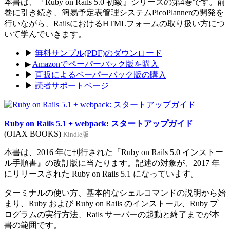
本書は、『Ruby on Rails 5.0 初級』シリーズの第4巻です。前
巻に引き続き、簡易予定表管理システムPicoPlannerの開発を
行いながら、RailsにおけるHTMLフォームの取り扱い方につ
いて学んでいきます。
▶
無料サンプル(PDF)のダウンロード
▶
Amazonでペーパーバック版を購入
▶
直販によるペーパーバック版の購入
▶
読者サポートページ
Ruby on Rails 5.1 + webpack: スタートアップガイド
(OIAX BOOKS)
Kindle版
本書は、2016 年に刊行された『Ruby on Rails 5.0 インストー
ル手順書』の改訂版に当たります。記述の対象が、2017 年
にリリースされた Ruby on Rails 5.1 になっています。
ターミナルの使い方、基本的なシェルコマンドの説明から始
まり、Ruby および Ruby on Rails のインストール、Ruby プ
ログラムの実行方法、Rails サーバーの起動と終了までが本
書の範囲です。