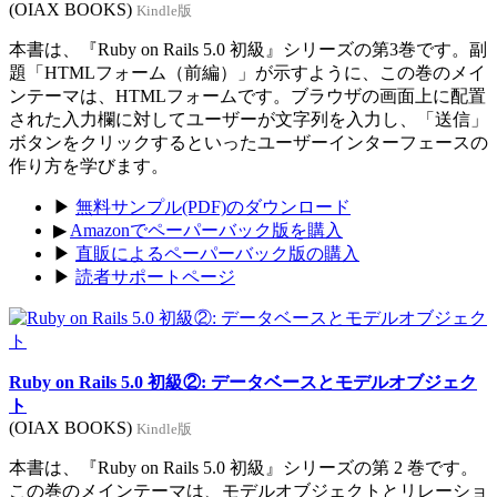
(OIAX BOOKS)
Kindle版
本書は、『Ruby on Rails 5.0 初級』シリーズの第3巻です。副
題「HTMLフォーム（前編）」が示すように、この巻のメイ
ンテーマは、HTMLフォームです。ブラウザの画面上に配置
された入力欄に対してユーザーが文字列を入力し、「送信」
ボタンをクリックするといったユーザーインターフェースの
作り方を学びます。
▶
無料サンプル(PDF)のダウンロード
▶
Amazonでペーパーバック版を購入
▶
直販によるペーパーバック版の購入
▶
読者サポートページ
Ruby on Rails 5.0 初級②: データベースとモデルオブジェク
ト
(OIAX BOOKS)
Kindle版
本書は、『Ruby on Rails 5.0 初級』シリーズの第 2 巻です。
この巻のメインテーマは、モデルオブジェクトとリレーショ