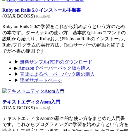
Ruby on Rails 5.0 インストール手順書
(OIAX BOOKS)
Kindle版
Ruby on Rails 5.0の学習をこれから始めようという方のため
の本です。ターミナルの使い方、基本的なLinuxコマンドの
説明から始まり、RubyおよびRuby on Railsのインストール、
Rubyプログラムの実行方法、Railsサーバーの起動と終了ま
でが本書の範囲です。
▶
無料サンプル(PDF)のダウンロード
▶
Amazonでペーパーバック版を購入
▶
直販によるペーパーバック版の購入
▶
読者サポートページ
テキストエディタAtom入門
(OIAX BOOKS)
Kindle版
テキストエディタAtomの基本的な使い方をまとめた入門書
です。これからプログラミングの学習を始めようという方を
読者として想定しています。Mac/Windows/Ubuntuユーザー向