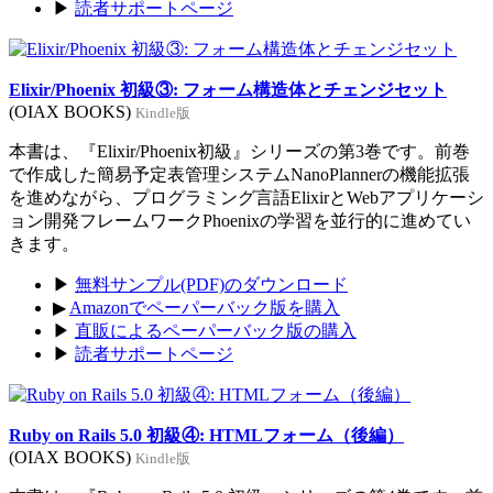
▶
読者サポートページ
Elixir/Phoenix 初級③: フォーム構造体とチェンジセット
(OIAX BOOKS)
Kindle版
本書は、『Elixir/Phoenix初級』シリーズの第3巻です。前巻
で作成した簡易予定表管理システムNanoPlannerの機能拡張
を進めながら、プログラミング言語ElixirとWebアプリケーシ
ョン開発フレームワークPhoenixの学習を並行的に進めてい
きます。
▶
無料サンプル(PDF)のダウンロード
▶
Amazonでペーパーバック版を購入
▶
直販によるペーパーバック版の購入
▶
読者サポートページ
Ruby on Rails 5.0 初級④: HTMLフォーム（後編）
(OIAX BOOKS)
Kindle版