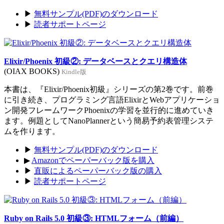
▶
無料サンプル(PDF)のダウンロード
▶
読者サポートページ
Elixir/Phoenix 初級②: データベースとクエリ構造体
(OIAX BOOKS)
Kindle版
本書は、『Elixir/Phoenix初級』シリーズの第2巻です。前巻
に引き続き、プログラミング言語ElixirとWebアプリケーショ
ン開発フレームワークPhoenixの学習を並行的に進めていき
ます。例題としてNanoPlannerという簡易予約表管理システ
ムを作ります。
▶
無料サンプル(PDF)のダウンロード
▶
Amazonでペーパーバック版を購入
▶
直販によるペーパーバック版の購入
▶
読者サポートページ
Ruby on Rails 5.0 初級③: HTMLフォーム（前編）