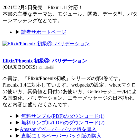
2021年2月5日発売！Elixir 1.11対応！
本書の主要なテーマは、モジュール、関数、データ型、パタ
ーンマッチングなどです。
▶
読者サポートページ
Elixir/Phoenix 初級④: バリデーション
(OIAX BOOKS)
Kindle版
本書は、『Elixir/Phoenix初級』シリーズの第4巻です。
Phoenix 1.4に対応しています。webpackの設定、whereマクロ
の使い方、真偽値と日付のあ使い方、Gettextモジュールによ
る国際化、バリデーション、エラーメッセージの日本語化、
など内容は盛りだくさんです。
▶
無料サンプル(PDF)のダウンロード(1)
▶
無料サンプル(PDF)のダウンロード(2)
▶
Amazonでペーパーバック版を購入
▶
直販によるペーパーバック版の購入