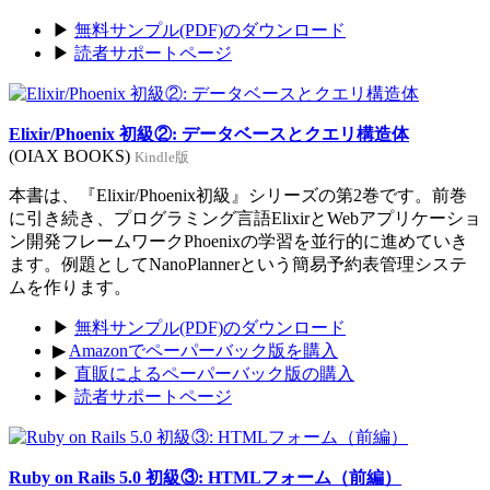
▶
無料サンプル(PDF)のダウンロード
▶
読者サポートページ
Elixir/Phoenix 初級②: データベースとクエリ構造体
(OIAX BOOKS)
Kindle版
本書は、『Elixir/Phoenix初級』シリーズの第2巻です。前巻
に引き続き、プログラミング言語ElixirとWebアプリケーショ
ン開発フレームワークPhoenixの学習を並行的に進めていき
ます。例題としてNanoPlannerという簡易予約表管理システ
ムを作ります。
▶
無料サンプル(PDF)のダウンロード
▶
Amazonでペーパーバック版を購入
▶
直販によるペーパーバック版の購入
▶
読者サポートページ
Ruby on Rails 5.0 初級③: HTMLフォーム（前編）