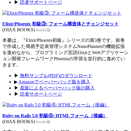
▶
読者サポートページ
Elixir/Phoenix 初級③: フォーム構造体とチェンジセット
(OIAX BOOKS)
Kindle版
本書は、『Elixir/Phoenix初級』シリーズの第3巻です。前巻
で作成した簡易予定表管理システムNanoPlannerの機能拡張
を進めながら、プログラミング言語ElixirとWebアプリケーシ
ョン開発フレームワークPhoenixの学習を並行的に進めてい
きます。
▶
無料サンプル(PDF)のダウンロード
▶
Amazonでペーパーバック版を購入
▶
直販によるペーパーバック版の購入
▶
読者サポートページ
Ruby on Rails 5.0 初級④: HTMLフォーム（後編）
(OIAX BOOKS)
Kindle版