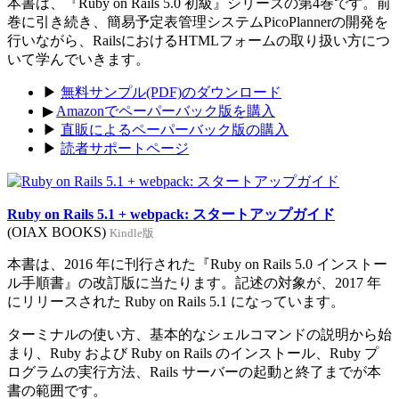
本書は、『Ruby on Rails 5.0 初級』シリーズの第4巻です。前
巻に引き続き、簡易予定表管理システムPicoPlannerの開発を
行いながら、RailsにおけるHTMLフォームの取り扱い方につ
いて学んでいきます。
▶
無料サンプル(PDF)のダウンロード
▶
Amazonでペーパーバック版を購入
▶
直販によるペーパーバック版の購入
▶
読者サポートページ
Ruby on Rails 5.1 + webpack: スタートアップガイド
(OIAX BOOKS)
Kindle版
本書は、2016 年に刊行された『Ruby on Rails 5.0 インストー
ル手順書』の改訂版に当たります。記述の対象が、2017 年
にリリースされた Ruby on Rails 5.1 になっています。
ターミナルの使い方、基本的なシェルコマンドの説明から始
まり、Ruby および Ruby on Rails のインストール、Ruby プ
ログラムの実行方法、Rails サーバーの起動と終了までが本
書の範囲です。