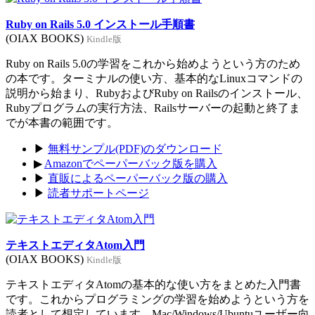
Ruby on Rails 5.0 インストール手順書
(OIAX BOOKS)
Kindle版
Ruby on Rails 5.0の学習をこれから始めようという方のため
の本です。ターミナルの使い方、基本的なLinuxコマンドの
説明から始まり、RubyおよびRuby on Railsのインストール、
Rubyプログラムの実行方法、Railsサーバーの起動と終了ま
でが本書の範囲です。
▶
無料サンプル(PDF)のダウンロード
▶
Amazonでペーパーバック版を購入
▶
直販によるペーパーバック版の購入
▶
読者サポートページ
テキストエディタAtom入門
(OIAX BOOKS)
Kindle版
テキストエディタAtomの基本的な使い方をまとめた入門書
です。これからプログラミングの学習を始めようという方を
読者として想定しています。Mac/Windows/Ubuntuユーザー向