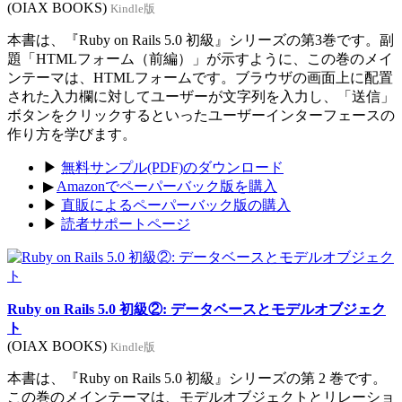
(OIAX BOOKS)
Kindle版
本書は、『Ruby on Rails 5.0 初級』シリーズの第3巻です。副
題「HTMLフォーム（前編）」が示すように、この巻のメイ
ンテーマは、HTMLフォームです。ブラウザの画面上に配置
された入力欄に対してユーザーが文字列を入力し、「送信」
ボタンをクリックするといったユーザーインターフェースの
作り方を学びます。
▶
無料サンプル(PDF)のダウンロード
▶
Amazonでペーパーバック版を購入
▶
直販によるペーパーバック版の購入
▶
読者サポートページ
Ruby on Rails 5.0 初級②: データベースとモデルオブジェク
ト
(OIAX BOOKS)
Kindle版
本書は、『Ruby on Rails 5.0 初級』シリーズの第 2 巻です。
この巻のメインテーマは、モデルオブジェクトとリレーショ