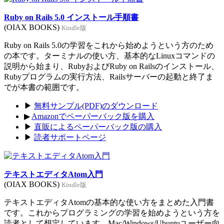
Ruby on Rails 5.0 インストール手順書
(OIAX BOOKS)
Kindle版
Ruby on Rails 5.0の学習をこれから始めようという方のため
の本です。ターミナルの使い方、基本的なLinuxコマンドの
説明から始まり、RubyおよびRuby on Railsのインストール、
Rubyプログラムの実行方法、Railsサーバーの起動と終了ま
でが本書の範囲です。
▶
無料サンプル(PDF)のダウンロード
▶
Amazonでペーパーバック版を購入
▶
直販によるペーパーバック版の購入
▶
読者サポートページ
テキストエディタAtom入門
(OIAX BOOKS)
Kindle版
テキストエディタAtomの基本的な使い方をまとめた入門書
です。これからプログラミングの学習を始めようという方を
読者として想定しています。Mac/Windows/Ubuntuユーザー向