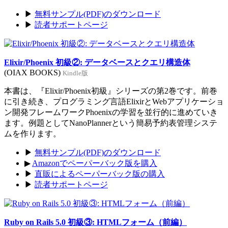
▶
無料サンプル(PDF)のダウンロード
▶
読者サポートページ
Elixir/Phoenix 初級②: データベースとクエリ構造体
(OIAX BOOKS)
Kindle版
本書は、『Elixir/Phoenix初級』シリーズの第2巻です。前巻
に引き続き、プログラミング言語ElixirとWebアプリケーショ
ン開発フレームワークPhoenixの学習を並行的に進めていき
ます。例題としてNanoPlannerという簡易予約表管理システ
ムを作ります。
▶
無料サンプル(PDF)のダウンロード
▶
Amazonでペーパーバック版を購入
▶
直販によるペーパーバック版の購入
▶
読者サポートページ
Ruby on Rails 5.0 初級③: HTMLフォーム（前編）