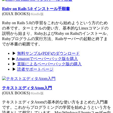
Ruby on Rails 5.0 インストール手順書
(OIAX BOOKS)
Kindle版
Ruby on Rails 5.0の学習をこれから始めようという方のため
の本です。ターミナルの使い方、基本的なLinuxコマンドの
説明から始まり、RubyおよびRuby on Railsのインストール、
Rubyプログラムの実行方法、Railsサーバーの起動と終了ま
でが本書の範囲です。
▶
無料サンプル(PDF)のダウンロード
▶
Amazonでペーパーバック版を購入
▶
直販によるペーパーバック版の購入
▶
読者サポートページ
テキストエディタAtom入門
(OIAX BOOKS)
Kindle版
テキストエディタAtomの基本的な使い方をまとめた入門書
です。これからプログラミングの学習を始めようという方を
読者として想定しています。Mac/Windows/Ubuntuユーザー向