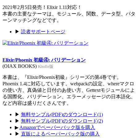
2021年2月5日発売！Elixir 1.11対応！
本書の主要なテーマは、モジュール、関数、データ型、パタ
ーンマッチングなどです。
▶
読者サポートページ
Elixir/Phoenix 初級④: バリデーション
(OIAX BOOKS)
Kindle版
本書は、『Elixir/Phoenix初級』シリーズの第4巻です。
Phoenix 1.4に対応しています。webpackの設定、whereマクロ
の使い方、真偽値と日付のあ使い方、Gettextモジュールによ
る国際化、バリデーション、エラーメッセージの日本語化、
など内容は盛りだくさんです。
▶
無料サンプル(PDF)のダウンロード(1)
▶
無料サンプル(PDF)のダウンロード(2)
▶
Amazonでペーパーバック版を購入
▶
直販によるペーパーバック版の購入