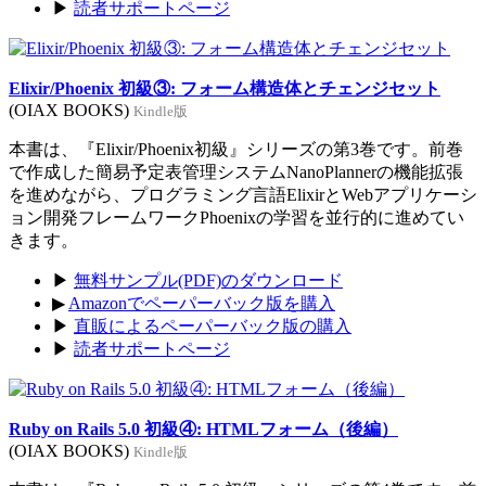
▶
読者サポートページ
Elixir/Phoenix 初級③: フォーム構造体とチェンジセット
(OIAX BOOKS)
Kindle版
本書は、『Elixir/Phoenix初級』シリーズの第3巻です。前巻
で作成した簡易予定表管理システムNanoPlannerの機能拡張
を進めながら、プログラミング言語ElixirとWebアプリケーシ
ョン開発フレームワークPhoenixの学習を並行的に進めてい
きます。
▶
無料サンプル(PDF)のダウンロード
▶
Amazonでペーパーバック版を購入
▶
直販によるペーパーバック版の購入
▶
読者サポートページ
Ruby on Rails 5.0 初級④: HTMLフォーム（後編）
(OIAX BOOKS)
Kindle版