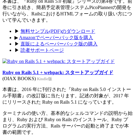
本書は、『Ruby on Rails 5.0 初級』シリーズの第4巻です。前
巻に引き続き、簡易予定表管理システムPicoPlannerの開発を
行いながら、RailsにおけるHTMLフォームの取り扱い方につ
いて学んでいきます。
▶
無料サンプル(PDF)のダウンロード
▶
Amazonでペーパーバック版を購入
▶
直販によるペーパーバック版の購入
▶
読者サポートページ
Ruby on Rails 5.1 + webpack: スタートアップガイド
(OIAX BOOKS)
Kindle版
本書は、2016 年に刊行された『Ruby on Rails 5.0 インストー
ル手順書』の改訂版に当たります。記述の対象が、2017 年
にリリースされた Ruby on Rails 5.1 になっています。
ターミナルの使い方、基本的なシェルコマンドの説明から始
まり、Ruby および Ruby on Rails のインストール、Ruby プ
ログラムの実行方法、Rails サーバーの起動と終了までが本
書の範囲です。