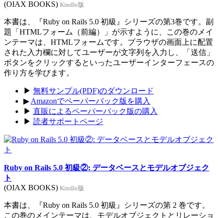
(OIAX BOOKS)
Kindle版
本書は、『Ruby on Rails 5.0 初級』シリーズの第3巻です。副
題「HTMLフォーム（前編）」が示すように、この巻のメイ
ンテーマは、HTMLフォームです。ブラウザの画面上に配置
された入力欄に対してユーザーが文字列を入力し、「送信」
ボタンをクリックするといったユーザーインターフェースの
作り方を学びます。
▶
無料サンプル(PDF)のダウンロード
▶
Amazonでペーパーバック版を購入
▶
直販によるペーパーバック版の購入
▶
読者サポートページ
Ruby on Rails 5.0 初級②: データベースとモデルオブジェク
ト
(OIAX BOOKS)
Kindle版
本書は、『Ruby on Rails 5.0 初級』シリーズの第 2 巻です。
この巻のメインテーマは、モデルオブジェクトとリレーショ