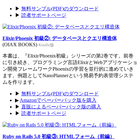
▶
無料サンプル(PDF)のダウンロード
▶
読者サポートページ
Elixir/Phoenix 初級②: データベースとクエリ構造体
(OIAX BOOKS)
Kindle版
本書は、『Elixir/Phoenix初級』シリーズの第2巻です。前巻
に引き続き、プログラミング言語ElixirとWebアプリケーショ
ン開発フレームワークPhoenixの学習を並行的に進めていき
ます。例題としてNanoPlannerという簡易予約表管理システ
ムを作ります。
▶
無料サンプル(PDF)のダウンロード
▶
Amazonでペーパーバック版を購入
▶
直販によるペーパーバック版の購入
▶
読者サポートページ
Ruby on Rails 5.0 初級③: HTMLフォーム（前編）