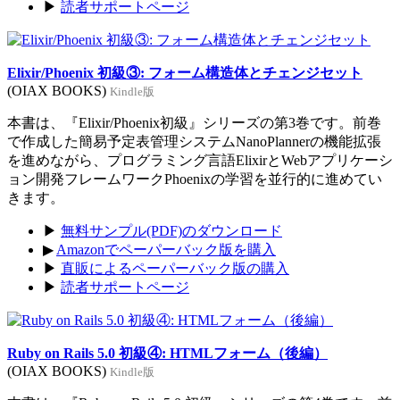
▶
読者サポートページ
Elixir/Phoenix 初級③: フォーム構造体とチェンジセット
(OIAX BOOKS)
Kindle版
本書は、『Elixir/Phoenix初級』シリーズの第3巻です。前巻
で作成した簡易予定表管理システムNanoPlannerの機能拡張
を進めながら、プログラミング言語ElixirとWebアプリケーシ
ョン開発フレームワークPhoenixの学習を並行的に進めてい
きます。
▶
無料サンプル(PDF)のダウンロード
▶
Amazonでペーパーバック版を購入
▶
直販によるペーパーバック版の購入
▶
読者サポートページ
Ruby on Rails 5.0 初級④: HTMLフォーム（後編）
(OIAX BOOKS)
Kindle版