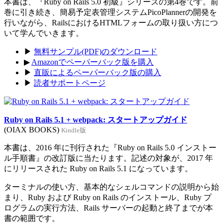
本書は、『Ruby on Rails 5.0 初級』シリーズの第4巻です。前
巻に引き続き、簡易予定表管理システムPicoPlannerの開発を
行いながら、RailsにおけるHTMLフォームの取り扱い方につ
いて学んでいきます。
▶
無料サンプル(PDF)のダウンロード
▶
Amazonでペーパーバック版を購入
▶
直販によるペーパーバック版の購入
▶
読者サポートページ
Ruby on Rails 5.1 + webpack: スタートアップガイド
(OIAX BOOKS)
Kindle版
本書は、2016 年に刊行された『Ruby on Rails 5.0 インストー
ル手順書』の改訂版に当たります。記述の対象が、2017 年
にリリースされた Ruby on Rails 5.1 になっています。
ターミナルの使い方、基本的なシェルコマンドの説明から始
まり、Ruby および Ruby on Rails のインストール、Ruby プ
ログラムの実行方法、Rails サーバーの起動と終了までが本
書の範囲です。