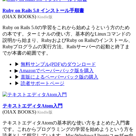
Ruby on Rails 5.0 インストール手順書
(OIAX BOOKS)
Kindle版
Ruby on Rails 5.0の学習をこれから始めようという方のため
の本です。ターミナルの使い方、基本的なLinuxコマンドの
説明から始まり、RubyおよびRuby on Railsのインストール、
Rubyプログラムの実行方法、Railsサーバーの起動と終了ま
でが本書の範囲です。
▶
無料サンプル(PDF)のダウンロード
▶
Amazonでペーパーバック版を購入
▶
直販によるペーパーバック版の購入
▶
読者サポートページ
テキストエディタAtom入門
(OIAX BOOKS)
Kindle版
テキストエディタAtomの基本的な使い方をまとめた入門書
です。これからプログラミングの学習を始めようという方を
読者として想定しています。Mac/Windows/Ubuntuユーザー向