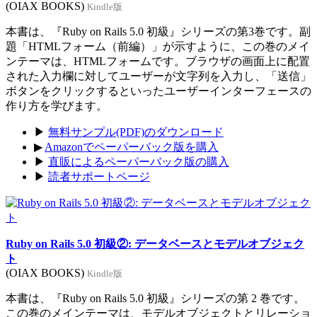
(OIAX BOOKS)
Kindle版
本書は、『Ruby on Rails 5.0 初級』シリーズの第3巻です。副
題「HTMLフォーム（前編）」が示すように、この巻のメイ
ンテーマは、HTMLフォームです。ブラウザの画面上に配置
された入力欄に対してユーザーが文字列を入力し、「送信」
ボタンをクリックするといったユーザーインターフェースの
作り方を学びます。
▶
無料サンプル(PDF)のダウンロード
▶
Amazonでペーパーバック版を購入
▶
直販によるペーパーバック版の購入
▶
読者サポートページ
Ruby on Rails 5.0 初級②: データベースとモデルオブジェク
ト
(OIAX BOOKS)
Kindle版
本書は、『Ruby on Rails 5.0 初級』シリーズの第 2 巻です。
この巻のメインテーマは、モデルオブジェクトとリレーショ