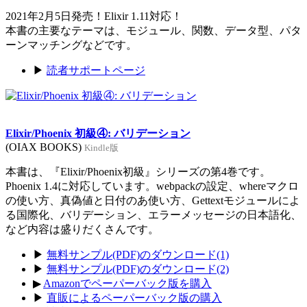
2021年2月5日発売！Elixir 1.11対応！
本書の主要なテーマは、モジュール、関数、データ型、パタ
ーンマッチングなどです。
▶
読者サポートページ
Elixir/Phoenix 初級④: バリデーション
(OIAX BOOKS)
Kindle版
本書は、『Elixir/Phoenix初級』シリーズの第4巻です。
Phoenix 1.4に対応しています。webpackの設定、whereマクロ
の使い方、真偽値と日付のあ使い方、Gettextモジュールによ
る国際化、バリデーション、エラーメッセージの日本語化、
など内容は盛りだくさんです。
▶
無料サンプル(PDF)のダウンロード(1)
▶
無料サンプル(PDF)のダウンロード(2)
▶
Amazonでペーパーバック版を購入
▶
直販によるペーパーバック版の購入