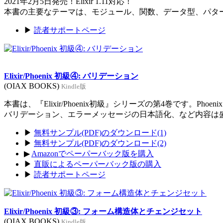
2021年2月5日発売！Elixir 1.11対応！
本書の主要なテーマは、モジュール、関数、データ型、パタ
▶
読者サポートページ
Elixir/Phoenix 初級④: バリデーション
(OIAX BOOKS)
Kindle版
本書は、『Elixir/Phoenix初級』シリーズの第4巻です。Ph
バリデーション、エラーメッセージの日本語化、など内容は
▶
無料サンプル(PDF)のダウンロード(1)
▶
無料サンプル(PDF)のダウンロード(2)
▶
Amazonでペーパーバック版を購入
▶
直販によるペーパーバック版の購入
▶
読者サポートページ
Elixir/Phoenix 初級③: フォーム構造体とチェンジセット
(OIAX BOOKS)
Kindle版