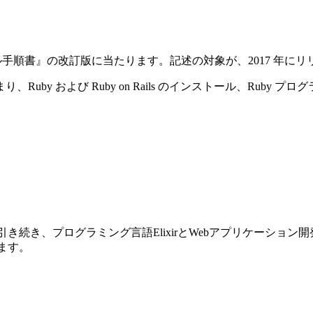
ストール手順書』の改訂版に当たります。記述の対象が、2017 年にリリースさ
y および Ruby on Rails のインストール、Ruby プ
前巻に引き続き、プログラミング言語ElixirとWebアプリケーショ
ります。