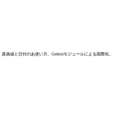
の使い方、真偽値と日付のあ使い方、Gettextモジュールによる国際化、