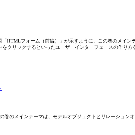
第3巻です。副題「HTMLフォーム（前編）」が示すように、この巻の
ンをクリックするといったユーザーインターフェースの作り方
 2 巻です。この巻のメインテーマは、モデルオブジェクトとリレーショ