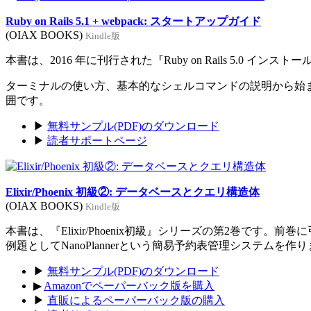
Ruby on Rails 5.1 + webpack: スタートアップガイド
(OIAX BOOKS)
Kindle版
本書は、2016 年に刊行された『Ruby on Rails 5.0 イン
ターミナルの使い方、基本的なシェルコマンドの説明から始まり、Rub
囲です。
▶
無料サンプル(PDF)のダウンロード
▶
読者サポートページ
Elixir/Phoenix 初級②: データベースとクエリ構造体
(OIAX BOOKS)
Kindle版
本書は、『Elixir/Phoenix初級』シリーズの第2巻です。
例題としてNanoPlannerという簡易予約表管理システムを作
▶
無料サンプル(PDF)のダウンロード
▶
Amazonでペーパーバック版を購入
▶
直販によるペーパーバック版の購入