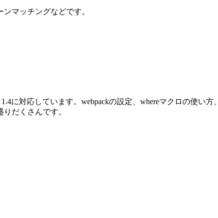
ーンマッチングなどです。
oenix 1.4に対応しています。webpackの設定、whereマクロ
盛りだくさんです。