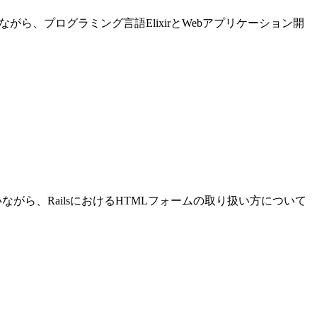
進めながら、プログラミング言語ElixirとWebアプリケーション開
発を行いながら、RailsにおけるHTMLフォームの取り扱い方について