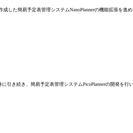
巻で作成した簡易予定表管理システムNanoPlannerの機能拡張を
です。前巻に引き続き、簡易予定表管理システムPicoPlannerの開