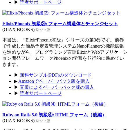
▶
読者サポートページ
Elixir/Phoenix 初級③: フォーム構造体とチェンジセット
(OIAX BOOKS)
Kindle版
本書は、『Elixir/Phoenix初級』シリーズの第3巻です。前巻
で作成した簡易予定表管理システムNanoPlannerの機能拡張
を進めながら、プログラミング言語ElixirとWebアプリケーシ
ョン開発フレームワークPhoenixの学習を並行的に進めてい
きます。
▶
無料サンプル(PDF)のダウンロード
▶
Amazonでペーパーバック版を購入
▶
直販によるペーパーバック版の購入
▶
読者サポートページ
Ruby on Rails 5.0 初級④: HTMLフォーム（後編）
(OIAX BOOKS)
Kindle版