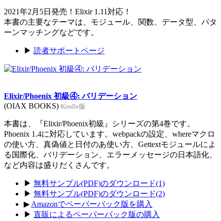
2021年2月5日発売！Elixir 1.11対応！
本書の主要なテーマは、モジュール、関数、データ型、パタ
ーンマッチングなどです。
▶
読者サポートページ
Elixir/Phoenix 初級④: バリデーション
(OIAX BOOKS)
Kindle版
本書は、『Elixir/Phoenix初級』シリーズの第4巻です。
Phoenix 1.4に対応しています。webpackの設定、whereマクロ
の使い方、真偽値と日付のあ使い方、Gettextモジュールによ
る国際化、バリデーション、エラーメッセージの日本語化、
など内容は盛りだくさんです。
▶
無料サンプル(PDF)のダウンロード(1)
▶
無料サンプル(PDF)のダウンロード(2)
▶
Amazonでペーパーバック版を購入
▶
直販によるペーパーバック版の購入