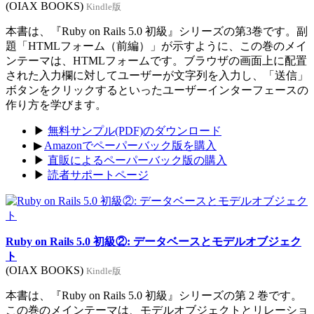
(OIAX BOOKS)
Kindle版
本書は、『Ruby on Rails 5.0 初級』シリーズの第3巻です。副
題「HTMLフォーム（前編）」が示すように、この巻のメイ
ンテーマは、HTMLフォームです。ブラウザの画面上に配置
された入力欄に対してユーザーが文字列を入力し、「送信」
ボタンをクリックするといったユーザーインターフェースの
作り方を学びます。
▶
無料サンプル(PDF)のダウンロード
▶
Amazonでペーパーバック版を購入
▶
直販によるペーパーバック版の購入
▶
読者サポートページ
Ruby on Rails 5.0 初級②: データベースとモデルオブジェク
ト
(OIAX BOOKS)
Kindle版
本書は、『Ruby on Rails 5.0 初級』シリーズの第 2 巻です。
この巻のメインテーマは、モデルオブジェクトとリレーショ