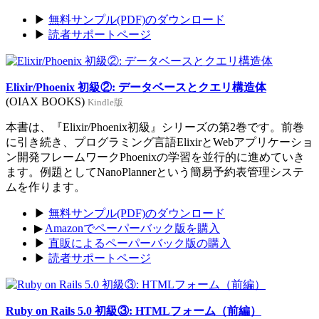
▶
無料サンプル(PDF)のダウンロード
▶
読者サポートページ
Elixir/Phoenix 初級②: データベースとクエリ構造体
(OIAX BOOKS)
Kindle版
本書は、『Elixir/Phoenix初級』シリーズの第2巻です。前巻
に引き続き、プログラミング言語ElixirとWebアプリケーショ
ン開発フレームワークPhoenixの学習を並行的に進めていき
ます。例題としてNanoPlannerという簡易予約表管理システ
ムを作ります。
▶
無料サンプル(PDF)のダウンロード
▶
Amazonでペーパーバック版を購入
▶
直販によるペーパーバック版の購入
▶
読者サポートページ
Ruby on Rails 5.0 初級③: HTMLフォーム（前編）