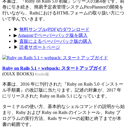
本書は、『Ruby on Rails 5.0 初級』シリーズの第4巻です。前
巻に引き続き、簡易予定表管理システムPicoPlannerの開発を
行いながら、RailsにおけるHTMLフォームの取り扱い方につ
いて学んでいきます。
▶
無料サンプル(PDF)のダウンロード
▶
Amazonでペーパーバック版を購入
▶
直販によるペーパーバック版の購入
▶
読者サポートページ
Ruby on Rails 5.1 + webpack: スタートアップガイド
(OIAX BOOKS)
Kindle版
本書は、2016 年に刊行された『Ruby on Rails 5.0 インストー
ル手順書』の改訂版に当たります。記述の対象が、2017 年
にリリースされた Ruby on Rails 5.1 になっています。
ターミナルの使い方、基本的なシェルコマンドの説明から始
まり、Ruby および Ruby on Rails のインストール、Ruby プ
ログラムの実行方法、Rails サーバーの起動と終了までが本
書の範囲です。