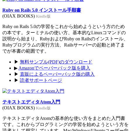
Ruby on Rails 5.0 インストール手順書
(OIAX BOOKS)
Kindle版
Ruby on Rails 5.0の学習をこれから始めようという方のため
の本です。ターミナルの使い方、基本的なLinuxコマンドの
説明から始まり、RubyおよびRuby on Railsのインストール、
Rubyプログラムの実行方法、Railsサーバーの起動と終了ま
でが本書の範囲です。
▶
無料サンプル(PDF)のダウンロード
▶
Amazonでペーパーバック版を購入
▶
直販によるペーパーバック版の購入
▶
読者サポートページ
テキストエディタAtom入門
(OIAX BOOKS)
Kindle版
テキストエディタAtomの基本的な使い方をまとめた入門書
です。これからプログラミングの学習を始めようという方を
読者として想定しています。Mac/Windows/Ubuntuユーザー向