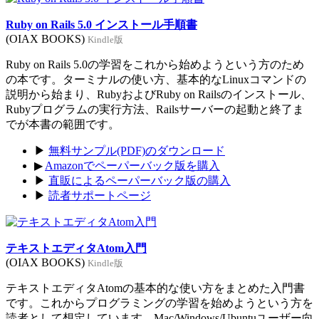
Ruby on Rails 5.0 インストール手順書
(OIAX BOOKS)
Kindle版
Ruby on Rails 5.0の学習をこれから始めようという方のため
の本です。ターミナルの使い方、基本的なLinuxコマンドの
説明から始まり、RubyおよびRuby on Railsのインストール、
Rubyプログラムの実行方法、Railsサーバーの起動と終了ま
でが本書の範囲です。
▶
無料サンプル(PDF)のダウンロード
▶
Amazonでペーパーバック版を購入
▶
直販によるペーパーバック版の購入
▶
読者サポートページ
テキストエディタAtom入門
(OIAX BOOKS)
Kindle版
テキストエディタAtomの基本的な使い方をまとめた入門書
です。これからプログラミングの学習を始めようという方を
読者として想定しています。Mac/Windows/Ubuntuユーザー向