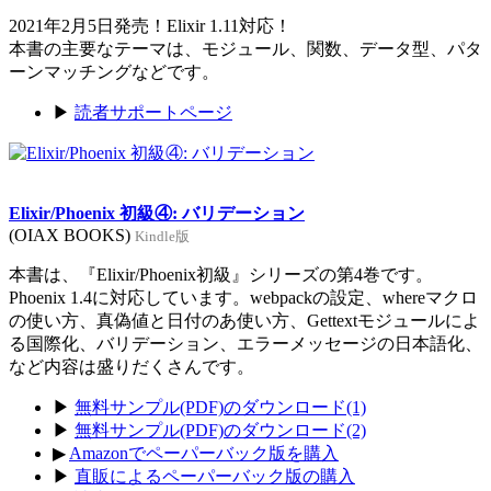
2021年2月5日発売！Elixir 1.11対応！
本書の主要なテーマは、モジュール、関数、データ型、パタ
ーンマッチングなどです。
▶
読者サポートページ
Elixir/Phoenix 初級④: バリデーション
(OIAX BOOKS)
Kindle版
本書は、『Elixir/Phoenix初級』シリーズの第4巻です。
Phoenix 1.4に対応しています。webpackの設定、whereマクロ
の使い方、真偽値と日付のあ使い方、Gettextモジュールによ
る国際化、バリデーション、エラーメッセージの日本語化、
など内容は盛りだくさんです。
▶
無料サンプル(PDF)のダウンロード(1)
▶
無料サンプル(PDF)のダウンロード(2)
▶
Amazonでペーパーバック版を購入
▶
直販によるペーパーバック版の購入