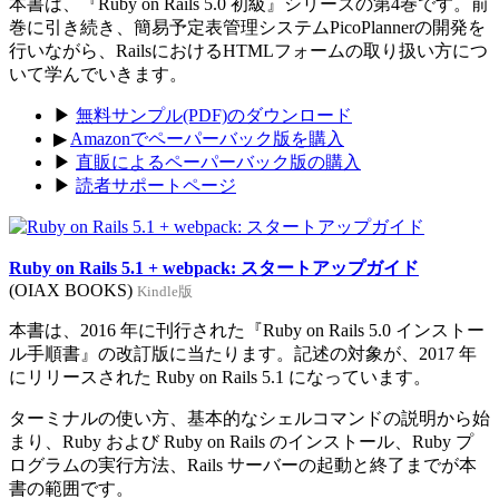
本書は、『Ruby on Rails 5.0 初級』シリーズの第4巻です。前
巻に引き続き、簡易予定表管理システムPicoPlannerの開発を
行いながら、RailsにおけるHTMLフォームの取り扱い方につ
いて学んでいきます。
▶
無料サンプル(PDF)のダウンロード
▶
Amazonでペーパーバック版を購入
▶
直販によるペーパーバック版の購入
▶
読者サポートページ
Ruby on Rails 5.1 + webpack: スタートアップガイド
(OIAX BOOKS)
Kindle版
本書は、2016 年に刊行された『Ruby on Rails 5.0 インストー
ル手順書』の改訂版に当たります。記述の対象が、2017 年
にリリースされた Ruby on Rails 5.1 になっています。
ターミナルの使い方、基本的なシェルコマンドの説明から始
まり、Ruby および Ruby on Rails のインストール、Ruby プ
ログラムの実行方法、Rails サーバーの起動と終了までが本
書の範囲です。