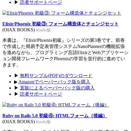
▶
読者サポートページ
Elixir/Phoenix 初級③: フォーム構造体とチェンジセット
(OIAX BOOKS)
Kindle版
本書は、『Elixir/Phoenix初級』シリーズの第3巻です。前巻
で作成した簡易予定表管理システムNanoPlannerの機能拡張
を進めながら、プログラミング言語ElixirとWebアプリケーシ
ョン開発フレームワークPhoenixの学習を並行的に進めてい
きます。
▶
無料サンプル(PDF)のダウンロード
▶
Amazonでペーパーバック版を購入
▶
直販によるペーパーバック版の購入
▶
読者サポートページ
Ruby on Rails 5.0 初級④: HTMLフォーム（後編）
(OIAX BOOKS)
Kindle版