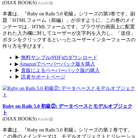
(OIAX BOOKS)
Kindle版
本書は、『Ruby on Rails 5.0 初級』シリーズの第3巻です。副
題「HTMLフォーム（前編）」が示すように、この巻のメイ
ンテーマは、HTMLフォームです。ブラウザの画面上に配置
された入力欄に対してユーザーが文字列を入力し、「送信」
ボタンをクリックするといったユーザーインターフェースの
作り方を学びます。
▶
無料サンプル(PDF)のダウンロード
▶
Amazonでペーパーバック版を購入
▶
直販によるペーパーバック版の購入
▶
読者サポートページ
Ruby on Rails 5.0 初級②: データベースとモデルオブジェク
ト
(OIAX BOOKS)
Kindle版
本書は、『Ruby on Rails 5.0 初級』シリーズの第 2 巻です。
この巻のメインテーマは、モデルオブジェクトとリレーショ