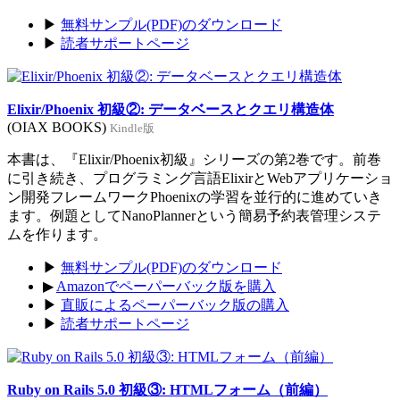
▶
無料サンプル(PDF)のダウンロード
▶
読者サポートページ
Elixir/Phoenix 初級②: データベースとクエリ構造体
(OIAX BOOKS)
Kindle版
本書は、『Elixir/Phoenix初級』シリーズの第2巻です。前巻
に引き続き、プログラミング言語ElixirとWebアプリケーショ
ン開発フレームワークPhoenixの学習を並行的に進めていき
ます。例題としてNanoPlannerという簡易予約表管理システ
ムを作ります。
▶
無料サンプル(PDF)のダウンロード
▶
Amazonでペーパーバック版を購入
▶
直販によるペーパーバック版の購入
▶
読者サポートページ
Ruby on Rails 5.0 初級③: HTMLフォーム（前編）