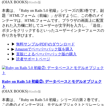
(OIAX BOOKS)
Kindle版
本書は、『Ruby on Rails 5.0 初級』シリーズの第3巻です。副
題「HTMLフォーム（前編）」が示すように、この巻のメイ
ンテーマは、HTMLフォームです。ブラウザの画面上に配置
された入力欄に対してユーザーが文字列を入力し、「送信」
ボタンをクリックするといったユーザーインターフェースの
作り方を学びます。
▶
無料サンプル(PDF)のダウンロード
▶
Amazonでペーパーバック版を購入
▶
直販によるペーパーバック版の購入
▶
読者サポートページ
Ruby on Rails 5.0 初級②: データベースとモデルオブジェク
ト
(OIAX BOOKS)
Kindle版
本書は、『Ruby on Rails 5.0 初級』シリーズの第 2 巻です。
この巻のメインテーマは、モデルオブジェクトとリレーショ