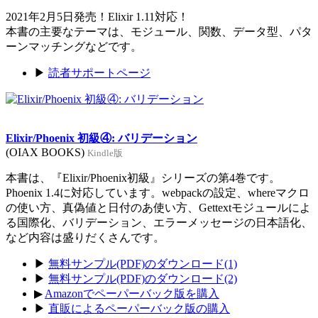
2021年2月5日発売！Elixir 1.11対応！
本書の主要なテーマは、モジュール、関数、データ型、パタ
ーンマッチングなどです。
▶
読者サポートページ
Elixir/Phoenix 初級④: バリデーション
(OIAX BOOKS)
Kindle版
本書は、『Elixir/Phoenix初級』シリーズの第4巻です。
Phoenix 1.4に対応しています。webpackの設定、whereマクロ
の使い方、真偽値と日付のあ使い方、Gettextモジュールによ
る国際化、バリデーション、エラーメッセージの日本語化、
など内容は盛りだくさんです。
▶
無料サンプル(PDF)のダウンロード(1)
▶
無料サンプル(PDF)のダウンロード(2)
▶
Amazonでペーパーバック版を購入
▶
直販によるペーパーバック版の購入