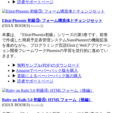
▶
読者サポートページ
Elixir/Phoenix 初級③: フォーム構造体とチェンジセット
(OIAX BOOKS)
Kindle版
本書は、『Elixir/Phoenix初級』シリーズの第3巻です。前巻
で作成した簡易予定表管理システムNanoPlannerの機能拡張
を進めながら、プログラミング言語ElixirとWebアプリケーシ
ョン開発フレームワークPhoenixの学習を並行的に進めてい
きます。
▶
無料サンプル(PDF)のダウンロード
▶
Amazonでペーパーバック版を購入
▶
直販によるペーパーバック版の購入
▶
読者サポートページ
Ruby on Rails 5.0 初級④: HTMLフォーム（後編）
(OIAX BOOKS)
Kindle版