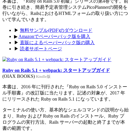
本書は、『Ruby on Rails 5.0 初級』シリーズの第4巻です。前
巻に引き続き、簡易予定表管理システムPicoPlannerの開発を
行いながら、RailsにおけるHTMLフォームの取り扱い方につ
いて学んでいきます。
▶
無料サンプル(PDF)のダウンロード
▶
Amazonでペーパーバック版を購入
▶
直販によるペーパーバック版の購入
▶
読者サポートページ
Ruby on Rails 5.1 + webpack: スタートアップガイド
(OIAX BOOKS)
Kindle版
本書は、2016 年に刊行された『Ruby on Rails 5.0 インストー
ル手順書』の改訂版に当たります。記述の対象が、2017 年
にリリースされた Ruby on Rails 5.1 になっています。
ターミナルの使い方、基本的なシェルコマンドの説明から始
まり、Ruby および Ruby on Rails のインストール、Ruby プ
ログラムの実行方法、Rails サーバーの起動と終了までが本
書の範囲です。