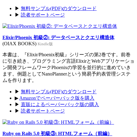
▶
無料サンプル(PDF)のダウンロード
▶
読者サポートページ
Elixir/Phoenix 初級②: データベースとクエリ構造体
(OIAX BOOKS)
Kindle版
本書は、『Elixir/Phoenix初級』シリーズの第2巻です。前巻
に引き続き、プログラミング言語ElixirとWebアプリケーショ
ン開発フレームワークPhoenixの学習を並行的に進めていき
ます。例題としてNanoPlannerという簡易予約表管理システ
ムを作ります。
▶
無料サンプル(PDF)のダウンロード
▶
Amazonでペーパーバック版を購入
▶
直販によるペーパーバック版の購入
▶
読者サポートページ
Ruby on Rails 5.0 初級③: HTMLフォーム（前編）