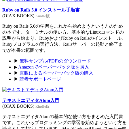
Ruby on Rails 5.0 インストール手順書
(OIAX BOOKS)
Kindle版
Ruby on Rails 5.0の学習をこれから始めようという方のため
の本です。ターミナルの使い方、基本的なLinuxコマンドの
説明から始まり、RubyおよびRuby on Railsのインストール、
Rubyプログラムの実行方法、Railsサーバーの起動と終了ま
でが本書の範囲です。
▶
無料サンプル(PDF)のダウンロード
▶
Amazonでペーパーバック版を購入
▶
直販によるペーパーバック版の購入
▶
読者サポートページ
テキストエディタAtom入門
(OIAX BOOKS)
Kindle版
テキストエディタAtomの基本的な使い方をまとめた入門書
です。これからプログラミングの学習を始めようという方を
読者として想定しています。Mac/Windows/Ubuntuユーザー向