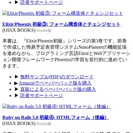
▶
読者サポートページ
Elixir/Phoenix 初級③: フォーム構造体とチェンジセット
(OIAX BOOKS)
Kindle版
本書は、『Elixir/Phoenix初級』シリーズの第3巻です。前巻
で作成した簡易予定表管理システムNanoPlannerの機能拡張
を進めながら、プログラミング言語ElixirとWebアプリケーシ
ョン開発フレームワークPhoenixの学習を並行的に進めてい
きます。
▶
無料サンプル(PDF)のダウンロード
▶
Amazonでペーパーバック版を購入
▶
直販によるペーパーバック版の購入
▶
読者サポートページ
Ruby on Rails 5.0 初級④: HTMLフォーム（後編）
(OIAX BOOKS)
Kindle版