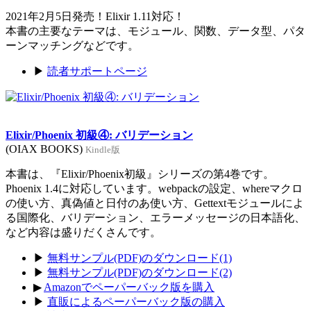
2021年2月5日発売！Elixir 1.11対応！
本書の主要なテーマは、モジュール、関数、データ型、パタ
ーンマッチングなどです。
▶
読者サポートページ
Elixir/Phoenix 初級④: バリデーション
(OIAX BOOKS)
Kindle版
本書は、『Elixir/Phoenix初級』シリーズの第4巻です。
Phoenix 1.4に対応しています。webpackの設定、whereマクロ
の使い方、真偽値と日付のあ使い方、Gettextモジュールによ
る国際化、バリデーション、エラーメッセージの日本語化、
など内容は盛りだくさんです。
▶
無料サンプル(PDF)のダウンロード(1)
▶
無料サンプル(PDF)のダウンロード(2)
▶
Amazonでペーパーバック版を購入
▶
直販によるペーパーバック版の購入