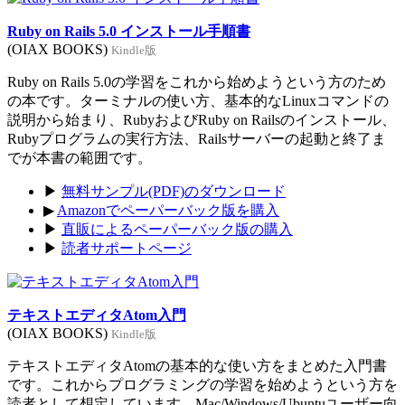
Ruby on Rails 5.0 インストール手順書
(OIAX BOOKS)
Kindle版
Ruby on Rails 5.0の学習をこれから始めようという方のため
の本です。ターミナルの使い方、基本的なLinuxコマンドの
説明から始まり、RubyおよびRuby on Railsのインストール、
Rubyプログラムの実行方法、Railsサーバーの起動と終了ま
でが本書の範囲です。
▶
無料サンプル(PDF)のダウンロード
▶
Amazonでペーパーバック版を購入
▶
直販によるペーパーバック版の購入
▶
読者サポートページ
テキストエディタAtom入門
(OIAX BOOKS)
Kindle版
テキストエディタAtomの基本的な使い方をまとめた入門書
です。これからプログラミングの学習を始めようという方を
読者として想定しています。Mac/Windows/Ubuntuユーザー向