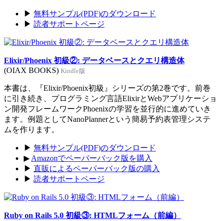
▶
無料サンプル(PDF)のダウンロード
▶
読者サポートページ
Elixir/Phoenix 初級②: データベースとクエリ構造体
(OIAX BOOKS)
Kindle版
本書は、『Elixir/Phoenix初級』シリーズの第2巻です。前巻
に引き続き、プログラミング言語ElixirとWebアプリケーショ
ン開発フレームワークPhoenixの学習を並行的に進めていき
ます。例題としてNanoPlannerという簡易予約表管理システ
ムを作ります。
▶
無料サンプル(PDF)のダウンロード
▶
Amazonでペーパーバック版を購入
▶
直販によるペーパーバック版の購入
▶
読者サポートページ
Ruby on Rails 5.0 初級③: HTMLフォーム（前編）