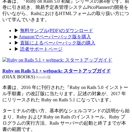
本書は、『Ruby on Rails 5.0 初級』シリーズの第4巻です。前
巻に引き続き、簡易予定表管理システムPicoPlannerの開発を
行いながら、RailsにおけるHTMLフォームの取り扱い方につ
いて学んでいきます。
▶
無料サンプル(PDF)のダウンロード
▶
Amazonでペーパーバック版を購入
▶
直販によるペーパーバック版の購入
▶
読者サポートページ
Ruby on Rails 5.1 + webpack: スタートアップガイド
(OIAX BOOKS)
Kindle版
本書は、2016 年に刊行された『Ruby on Rails 5.0 インストー
ル手順書』の改訂版に当たります。記述の対象が、2017 年
にリリースされた Ruby on Rails 5.1 になっています。
ターミナルの使い方、基本的なシェルコマンドの説明から始
まり、Ruby および Ruby on Rails のインストール、Ruby プ
ログラムの実行方法、Rails サーバーの起動と終了までが本
書の範囲です。