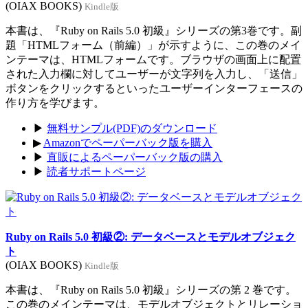
(OIAX BOOKS)
Kindle版
本書は、『Ruby on Rails 5.0 初級』シリーズの第3巻です。副
題「HTMLフォーム（前編）」が示すように、この巻のメイ
ンテーマは、HTMLフォームです。ブラウザの画面上に配置
された入力欄に対してユーザーが文字列を入力し、「送信」
ボタンをクリックするといったユーザーインターフェースの
作り方を学びます。
▶
無料サンプル(PDF)のダウンロード
▶
Amazonでペーパーバック版を購入
▶
直販によるペーパーバック版の購入
▶
読者サポートページ
Ruby on Rails 5.0 初級②: データベースとモデルオブジェク
ト
(OIAX BOOKS)
Kindle版
本書は、『Ruby on Rails 5.0 初級』シリーズの第 2 巻です。
この巻のメインテーマは、モデルオブジェクトとリレーショ