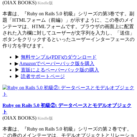
(OIAX BOOKS)
Kindle版
本書は、『Ruby on Rails 5.0 初級』シリーズの第3巻です。副
題「HTMLフォーム（前編）」が示すように、この巻のメイ
ンテーマは、HTMLフォームです。ブラウザの画面上に配置
された入力欄に対してユーザーが文字列を入力し、「送信」
ボタンをクリックするといったユーザーインターフェースの
作り方を学びます。
▶
無料サンプル(PDF)のダウンロード
▶
Amazonでペーパーバック版を購入
▶
直販によるペーパーバック版の購入
▶
読者サポートページ
Ruby on Rails 5.0 初級②: データベースとモデルオブジェク
ト
(OIAX BOOKS)
Kindle版
本書は、『Ruby on Rails 5.0 初級』シリーズの第 2 巻です。
この巻のメインテーマは、モデルオブジェクトとリレーショ