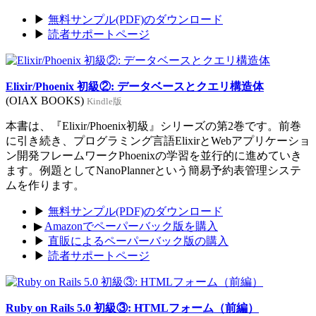
▶
無料サンプル(PDF)のダウンロード
▶
読者サポートページ
Elixir/Phoenix 初級②: データベースとクエリ構造体
(OIAX BOOKS)
Kindle版
本書は、『Elixir/Phoenix初級』シリーズの第2巻です。前巻
に引き続き、プログラミング言語ElixirとWebアプリケーショ
ン開発フレームワークPhoenixの学習を並行的に進めていき
ます。例題としてNanoPlannerという簡易予約表管理システ
ムを作ります。
▶
無料サンプル(PDF)のダウンロード
▶
Amazonでペーパーバック版を購入
▶
直販によるペーパーバック版の購入
▶
読者サポートページ
Ruby on Rails 5.0 初級③: HTMLフォーム（前編）