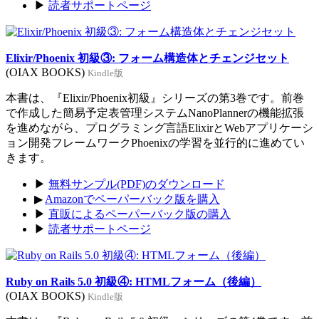
▶
読者サポートページ
Elixir/Phoenix 初級③: フォーム構造体とチェンジセット
(OIAX BOOKS)
Kindle版
本書は、『Elixir/Phoenix初級』シリーズの第3巻です。前巻
で作成した簡易予定表管理システムNanoPlannerの機能拡張
を進めながら、プログラミング言語ElixirとWebアプリケーシ
ョン開発フレームワークPhoenixの学習を並行的に進めてい
きます。
▶
無料サンプル(PDF)のダウンロード
▶
Amazonでペーパーバック版を購入
▶
直販によるペーパーバック版の購入
▶
読者サポートページ
Ruby on Rails 5.0 初級④: HTMLフォーム（後編）
(OIAX BOOKS)
Kindle版