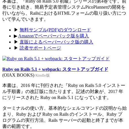
本書は、『Ruby on Rails 5.0 初級』シリーズの第4巻です。前
巻に引き続き、簡易予定表管理システムPicoPlannerの開発を
行いながら、RailsにおけるHTMLフォームの取り扱い方につ
いて学んでいきます。
▶
無料サンプル(PDF)のダウンロード
▶
Amazonでペーパーバック版を購入
▶
直販によるペーパーバック版の購入
▶
読者サポートページ
Ruby on Rails 5.1 + webpack: スタートアップガイド
(OIAX BOOKS)
Kindle版
本書は、2016 年に刊行された『Ruby on Rails 5.0 インストー
ル手順書』の改訂版に当たります。記述の対象が、2017 年
にリリースされた Ruby on Rails 5.1 になっています。
ターミナルの使い方、基本的なシェルコマンドの説明から始
まり、Ruby および Ruby on Rails のインストール、Ruby プ
ログラムの実行方法、Rails サーバーの起動と終了までが本
書の範囲です。