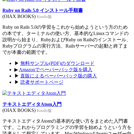
Ruby on Rails 5.0 インストール手順書
(OIAX BOOKS)
Kindle版
Ruby on Rails 5.0の学習をこれから始めようという方のため
の本です。ターミナルの使い方、基本的なLinuxコマンドの
説明から始まり、RubyおよびRuby on Railsのインストール、
Rubyプログラムの実行方法、Railsサーバーの起動と終了ま
でが本書の範囲です。
▶
無料サンプル(PDF)のダウンロード
▶
Amazonでペーパーバック版を購入
▶
直販によるペーパーバック版の購入
▶
読者サポートページ
テキストエディタAtom入門
(OIAX BOOKS)
Kindle版
テキストエディタAtomの基本的な使い方をまとめた入門書
です。これからプログラミングの学習を始めようという方を
読者として想定しています。Mac/Windows/Ubuntuユーザー向