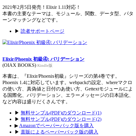
2021年2月5日発売！Elixir 1.11対応！
本書の主要なテーマは、モジュール、関数、データ型、パタ
ーンマッチングなどです。
▶
読者サポートページ
Elixir/Phoenix 初級④: バリデーション
(OIAX BOOKS)
Kindle版
本書は、『Elixir/Phoenix初級』シリーズの第4巻です。
Phoenix 1.4に対応しています。webpackの設定、whereマクロ
の使い方、真偽値と日付のあ使い方、Gettextモジュールによ
る国際化、バリデーション、エラーメッセージの日本語化、
など内容は盛りだくさんです。
▶
無料サンプル(PDF)のダウンロード(1)
▶
無料サンプル(PDF)のダウンロード(2)
▶
Amazonでペーパーバック版を購入
▶
直販によるペーパーバック版の購入