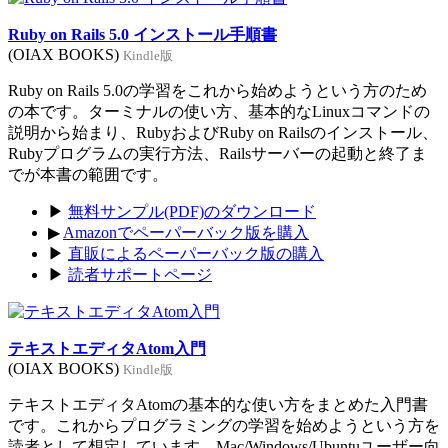
Ruby on Rails 5.0 インストール手順書
(OIAX BOOKS)
Kindle版
Ruby on Rails 5.0の学習をこれから始めようという方のため
の本です。ターミナルの使い方、基本的なLinuxコマンドの
説明から始まり、RubyおよびRuby on Railsのインストール、
Rubyプログラムの実行方法、Railsサーバーの起動と終了ま
でが本書の範囲です。
▶
無料サンプル(PDF)のダウンロード
▶
Amazonでペーパーバック版を購入
▶
直販によるペーパーバック版の購入
▶
読者サポートページ
テキストエディタAtom入門
(OIAX BOOKS)
Kindle版
テキストエディタAtomの基本的な使い方をまとめた入門書
です。これからプログラミングの学習を始めようという方を
読者として想定しています。Mac/Windows/Ubuntuユーザー向