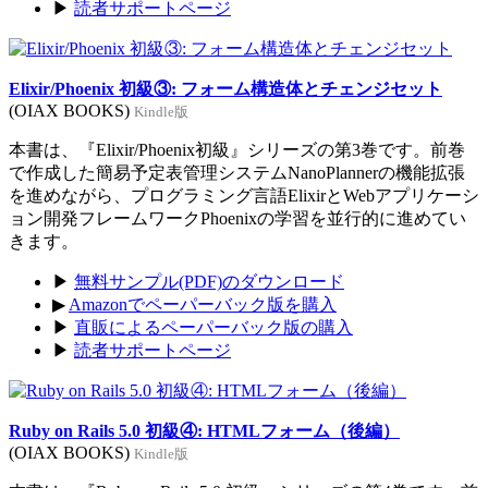
▶
読者サポートページ
Elixir/Phoenix 初級③: フォーム構造体とチェンジセット
(OIAX BOOKS)
Kindle版
本書は、『Elixir/Phoenix初級』シリーズの第3巻です。前巻
で作成した簡易予定表管理システムNanoPlannerの機能拡張
を進めながら、プログラミング言語ElixirとWebアプリケーシ
ョン開発フレームワークPhoenixの学習を並行的に進めてい
きます。
▶
無料サンプル(PDF)のダウンロード
▶
Amazonでペーパーバック版を購入
▶
直販によるペーパーバック版の購入
▶
読者サポートページ
Ruby on Rails 5.0 初級④: HTMLフォーム（後編）
(OIAX BOOKS)
Kindle版