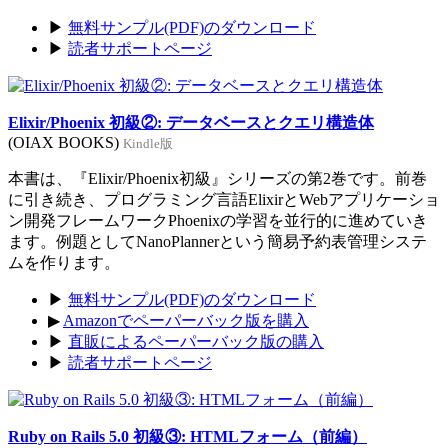
▶
無料サンプル(PDF)のダウンロード
▶
読者サポートページ
Elixir/Phoenix 初級②: データベースとクエリ構造体
(OIAX BOOKS)
Kindle版
本書は、『Elixir/Phoenix初級』シリーズの第2巻です。前巻
に引き続き、プログラミング言語ElixirとWebアプリケーショ
ン開発フレームワークPhoenixの学習を並行的に進めていき
ます。例題としてNanoPlannerという簡易予約表管理システ
ムを作ります。
▶
無料サンプル(PDF)のダウンロード
▶
Amazonでペーパーバック版を購入
▶
直販によるペーパーバック版の購入
▶
読者サポートページ
Ruby on Rails 5.0 初級③: HTMLフォーム（前編）