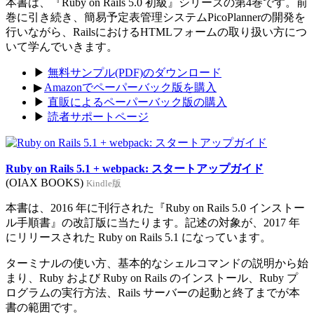
本書は、『Ruby on Rails 5.0 初級』シリーズの第4巻です。前
巻に引き続き、簡易予定表管理システムPicoPlannerの開発を
行いながら、RailsにおけるHTMLフォームの取り扱い方につ
いて学んでいきます。
▶
無料サンプル(PDF)のダウンロード
▶
Amazonでペーパーバック版を購入
▶
直販によるペーパーバック版の購入
▶
読者サポートページ
Ruby on Rails 5.1 + webpack: スタートアップガイド
(OIAX BOOKS)
Kindle版
本書は、2016 年に刊行された『Ruby on Rails 5.0 インストー
ル手順書』の改訂版に当たります。記述の対象が、2017 年
にリリースされた Ruby on Rails 5.1 になっています。
ターミナルの使い方、基本的なシェルコマンドの説明から始
まり、Ruby および Ruby on Rails のインストール、Ruby プ
ログラムの実行方法、Rails サーバーの起動と終了までが本
書の範囲です。