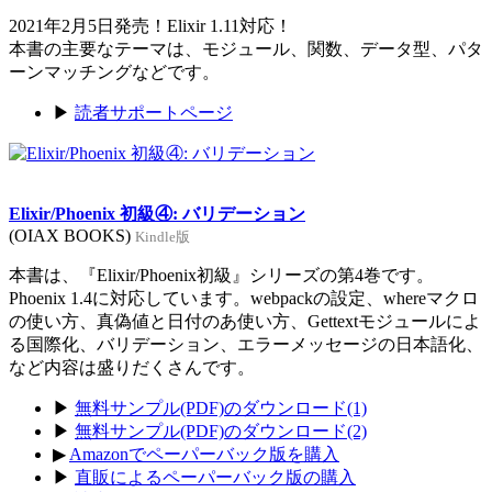
2021年2月5日発売！Elixir 1.11対応！
本書の主要なテーマは、モジュール、関数、データ型、パタ
ーンマッチングなどです。
▶
読者サポートページ
Elixir/Phoenix 初級④: バリデーション
(OIAX BOOKS)
Kindle版
本書は、『Elixir/Phoenix初級』シリーズの第4巻です。
Phoenix 1.4に対応しています。webpackの設定、whereマクロ
の使い方、真偽値と日付のあ使い方、Gettextモジュールによ
る国際化、バリデーション、エラーメッセージの日本語化、
など内容は盛りだくさんです。
▶
無料サンプル(PDF)のダウンロード(1)
▶
無料サンプル(PDF)のダウンロード(2)
▶
Amazonでペーパーバック版を購入
▶
直販によるペーパーバック版の購入