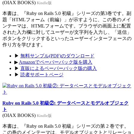
(OIAX BOOKS)
Kindle版
本書は、『Ruby on Rails 5.0 初級』シリーズの第3巻です。副
題「HTMLフォーム（前編）」が示すように、この巻のメイ
ンテーマは、HTMLフォームです。ブラウザの画面上に配置
された入力欄に対してユーザーが文字列を入力し、「送信」
ボタンをクリックするといったユーザーインターフェースの
作り方を学びます。
▶
無料サンプル(PDF)のダウンロード
▶
Amazonでペーパーバック版を購入
▶
直販によるペーパーバック版の購入
▶
読者サポートページ
Ruby on Rails 5.0 初級②: データベースとモデルオブジェク
ト
(OIAX BOOKS)
Kindle版
本書は、『Ruby on Rails 5.0 初級』シリーズの第 2 巻です。
この巻のメインテーマは、モデルオブジェクトとリレーショ