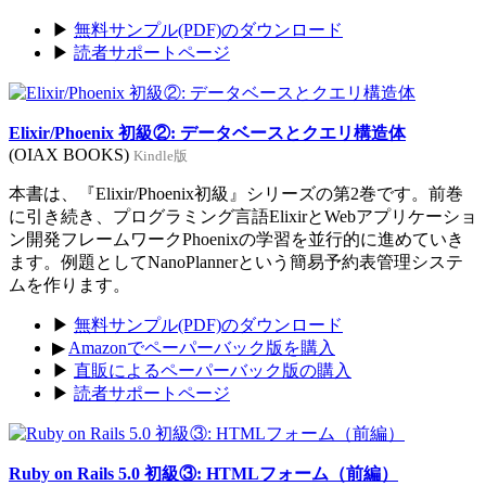
▶
無料サンプル(PDF)のダウンロード
▶
読者サポートページ
Elixir/Phoenix 初級②: データベースとクエリ構造体
(OIAX BOOKS)
Kindle版
本書は、『Elixir/Phoenix初級』シリーズの第2巻です。前巻
に引き続き、プログラミング言語ElixirとWebアプリケーショ
ン開発フレームワークPhoenixの学習を並行的に進めていき
ます。例題としてNanoPlannerという簡易予約表管理システ
ムを作ります。
▶
無料サンプル(PDF)のダウンロード
▶
Amazonでペーパーバック版を購入
▶
直販によるペーパーバック版の購入
▶
読者サポートページ
Ruby on Rails 5.0 初級③: HTMLフォーム（前編）