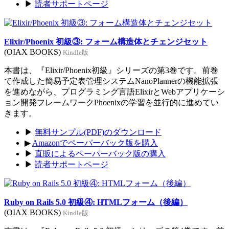
▶
読者サポートページ
Elixir/Phoenix 初級③: フォーム構造体とチェンジセット
(OIAX BOOKS)
Kindle版
本書は、『Elixir/Phoenix初級』シリーズの第3巻です。前巻
で作成した簡易予定表管理システムNanoPlannerの機能拡張
を進めながら、プログラミング言語ElixirとWebアプリケーシ
ョン開発フレームワークPhoenixの学習を並行的に進めてい
きます。
▶
無料サンプル(PDF)のダウンロード
▶
Amazonでペーパーバック版を購入
▶
直販によるペーパーバック版の購入
▶
読者サポートページ
Ruby on Rails 5.0 初級④: HTMLフォーム（後編）
(OIAX BOOKS)
Kindle版