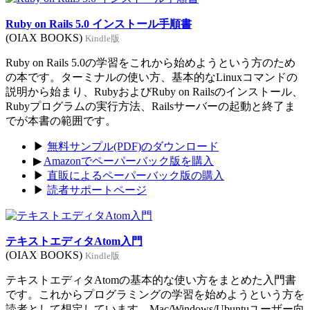
Ruby on Rails 5.0 インストール手順書
(OIAX BOOKS)
Kindle版
Ruby on Rails 5.0の学習をこれから始めようという方のため
の本です。ターミナルの使い方、基本的なLinuxコマンドの
説明から始まり、RubyおよびRuby on Railsのインストール、
Rubyプログラムの実行方法、Railsサーバーの起動と終了ま
でが本書の範囲です。
▶
無料サンプル(PDF)のダウンロード
▶
Amazonでペーパーバック版を購入
▶
直販によるペーパーバック版の購入
▶
読者サポートページ
テキストエディタAtom入門
(OIAX BOOKS)
Kindle版
テキストエディタAtomの基本的な使い方をまとめた入門書
です。これからプログラミングの学習を始めようという方を
読者として想定しています。Mac/Windows/Ubuntuユーザー向