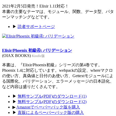
2021年2月5日発売！Elixir 1.11対応！
本書の主要なテーマは、モジュール、関数、データ型、パタ
ーンマッチングなどです。
▶
読者サポートページ
Elixir/Phoenix 初級④: バリデーション
(OIAX BOOKS)
Kindle版
本書は、『Elixir/Phoenix初級』シリーズの第4巻です。
Phoenix 1.4に対応しています。webpackの設定、whereマクロ
の使い方、真偽値と日付のあ使い方、Gettextモジュールによ
る国際化、バリデーション、エラーメッセージの日本語化、
など内容は盛りだくさんです。
▶
無料サンプル(PDF)のダウンロード(1)
▶
無料サンプル(PDF)のダウンロード(2)
▶
Amazonでペーパーバック版を購入
▶
直販によるペーパーバック版の購入