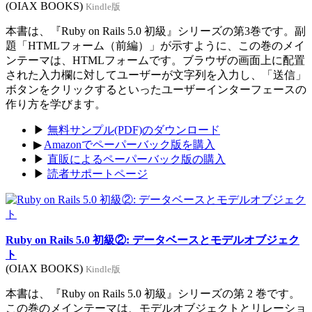
(OIAX BOOKS)
Kindle版
本書は、『Ruby on Rails 5.0 初級』シリーズの第3巻です。副
題「HTMLフォーム（前編）」が示すように、この巻のメイ
ンテーマは、HTMLフォームです。ブラウザの画面上に配置
された入力欄に対してユーザーが文字列を入力し、「送信」
ボタンをクリックするといったユーザーインターフェースの
作り方を学びます。
▶
無料サンプル(PDF)のダウンロード
▶
Amazonでペーパーバック版を購入
▶
直販によるペーパーバック版の購入
▶
読者サポートページ
Ruby on Rails 5.0 初級②: データベースとモデルオブジェク
ト
(OIAX BOOKS)
Kindle版
本書は、『Ruby on Rails 5.0 初級』シリーズの第 2 巻です。
この巻のメインテーマは、モデルオブジェクトとリレーショ