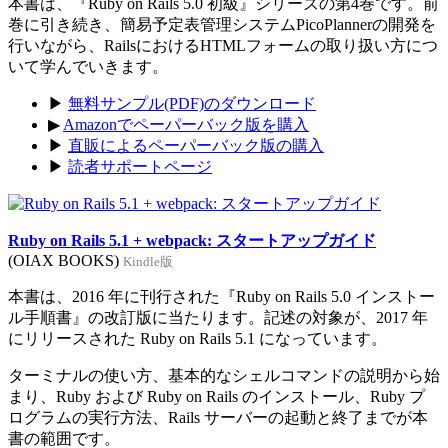
本書は、『Ruby on Rails 5.0 初級』シリーズの第4巻です。前
巻に引き続き、簡易予定表管理システムPicoPlannerの開発を
行いながら、RailsにおけるHTMLフォームの取り扱い方につ
いて学んでいきます。
▶
無料サンプル(PDF)のダウンロード
▶
Amazonでペーパーバック版を購入
▶
直販によるペーパーバック版の購入
▶
読者サポートページ
Ruby on Rails 5.1 + webpack: スタートアップガイド
(OIAX BOOKS)
Kindle版
本書は、2016 年に刊行された『Ruby on Rails 5.0 インストー
ル手順書』の改訂版に当たります。記述の対象が、2017 年
にリリースされた Ruby on Rails 5.1 になっています。
ターミナルの使い方、基本的なシェルコマンドの説明から始
まり、Ruby および Ruby on Rails のインストール、Ruby プ
ログラムの実行方法、Rails サーバーの起動と終了までが本
書の範囲です。