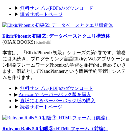
▶
無料サンプル(PDF)のダウンロード
▶
読者サポートページ
Elixir/Phoenix 初級②: データベースとクエリ構造体
(OIAX BOOKS)
Kindle版
本書は、『Elixir/Phoenix初級』シリーズの第2巻です。前巻
に引き続き、プログラミング言語ElixirとWebアプリケーショ
ン開発フレームワークPhoenixの学習を並行的に進めていき
ます。例題としてNanoPlannerという簡易予約表管理システ
ムを作ります。
▶
無料サンプル(PDF)のダウンロード
▶
Amazonでペーパーバック版を購入
▶
直販によるペーパーバック版の購入
▶
読者サポートページ
Ruby on Rails 5.0 初級③: HTMLフォーム（前編）