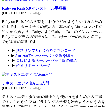
Ruby on Rails 5.0 インストール手順書
(OIAX BOOKS)
Kindle版
Ruby on Rails 5.0の学習をこれから始めようという方のため
の本です。ターミナルの使い方、基本的なLinuxコマンドの
説明から始まり、RubyおよびRuby on Railsのインストール、
Rubyプログラムの実行方法、Railsサーバーの起動と終了ま
でが本書の範囲です。
▶
無料サンプル(PDF)のダウンロード
▶
Amazonでペーパーバック版を購入
▶
直販によるペーパーバック版の購入
▶
読者サポートページ
テキストエディタAtom入門
(OIAX BOOKS)
Kindle版
テキストエディタAtomの基本的な使い方をまとめた入門書
です。これからプログラミングの学習を始めようという方を
読者として想定しています。Mac/Windows/Ubuntuユーザー向