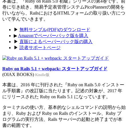
本書は、『Ruby on Rails 5.0 初級』シリーズの第4巻です。前
巻に引き続き、簡易予定表管理システムPicoPlannerの開発を
行いながら、RailsにおけるHTMLフォームの取り扱い方につ
いて学んでいきます。
▶
無料サンプル(PDF)のダウンロード
▶
Amazonでペーパーバック版を購入
▶
直販によるペーパーバック版の購入
▶
読者サポートページ
Ruby on Rails 5.1 + webpack: スタートアップガイド
(OIAX BOOKS)
Kindle版
本書は、2016 年に刊行された『Ruby on Rails 5.0 インストー
ル手順書』の改訂版に当たります。記述の対象が、2017 年
にリリースされた Ruby on Rails 5.1 になっています。
ターミナルの使い方、基本的なシェルコマンドの説明から始
まり、Ruby および Ruby on Rails のインストール、Ruby プ
ログラムの実行方法、Rails サーバーの起動と終了までが本
書の範囲です。