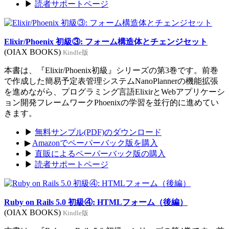
▶
読者サポートページ
Elixir/Phoenix 初級③: フォーム構造体とチェンジセット
(OIAX BOOKS)
Kindle版
本書は、『Elixir/Phoenix初級』シリーズの第3巻です。前巻
で作成した簡易予定表管理システムNanoPlannerの機能拡張
を進めながら、プログラミング言語ElixirとWebアプリケーシ
ョン開発フレームワークPhoenixの学習を並行的に進めてい
きます。
▶
無料サンプル(PDF)のダウンロード
▶
Amazonでペーパーバック版を購入
▶
直販によるペーパーバック版の購入
▶
読者サポートページ
Ruby on Rails 5.0 初級④: HTMLフォーム（後編）
(OIAX BOOKS)
Kindle版