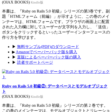
(OIAX BOOKS)
Kindle版
本書は、『Ruby on Rails 5.0 初級』シリーズの第3巻です。副
題「HTMLフォーム（前編）」が示すように、この巻のメイ
ンテーマは、HTMLフォームです。ブラウザの画面上に配置
された入力欄に対してユーザーが文字列を入力し、「送信」
ボタンをクリックするといったユーザーインターフェースの
作り方を学びます。
▶
無料サンプル(PDF)のダウンロード
▶
Amazonでペーパーバック版を購入
▶
直販によるペーパーバック版の購入
▶
読者サポートページ
Ruby on Rails 5.0 初級②: データベースとモデルオブジェク
ト
(OIAX BOOKS)
Kindle版
本書は、『Ruby on Rails 5.0 初級』シリーズの第 2 巻です。
この巻のメインテーマは、モデルオブジェクトとリレーショ