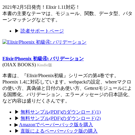
2021年2月5日発売！Elixir 1.11対応！
本書の主要なテーマは、モジュール、関数、データ型、パタ
ーンマッチングなどです。
▶
読者サポートページ
Elixir/Phoenix 初級④: バリデーション
(OIAX BOOKS)
Kindle版
本書は、『Elixir/Phoenix初級』シリーズの第4巻です。
Phoenix 1.4に対応しています。webpackの設定、whereマクロ
の使い方、真偽値と日付のあ使い方、Gettextモジュールによ
る国際化、バリデーション、エラーメッセージの日本語化、
など内容は盛りだくさんです。
▶
無料サンプル(PDF)のダウンロード(1)
▶
無料サンプル(PDF)のダウンロード(2)
▶
Amazonでペーパーバック版を購入
▶
直販によるペーパーバック版の購入