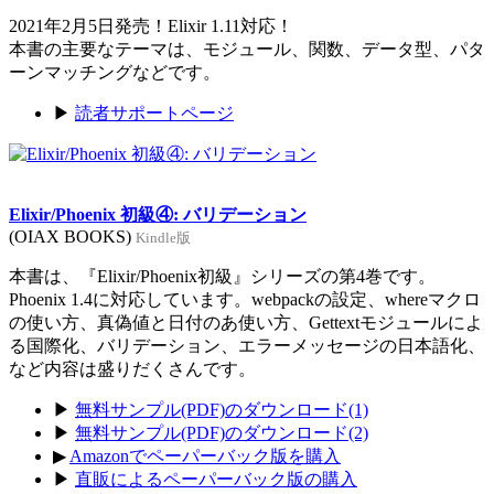
2021年2月5日発売！Elixir 1.11対応！
本書の主要なテーマは、モジュール、関数、データ型、パタ
ーンマッチングなどです。
▶
読者サポートページ
Elixir/Phoenix 初級④: バリデーション
(OIAX BOOKS)
Kindle版
本書は、『Elixir/Phoenix初級』シリーズの第4巻です。
Phoenix 1.4に対応しています。webpackの設定、whereマクロ
の使い方、真偽値と日付のあ使い方、Gettextモジュールによ
る国際化、バリデーション、エラーメッセージの日本語化、
など内容は盛りだくさんです。
▶
無料サンプル(PDF)のダウンロード(1)
▶
無料サンプル(PDF)のダウンロード(2)
▶
Amazonでペーパーバック版を購入
▶
直販によるペーパーバック版の購入