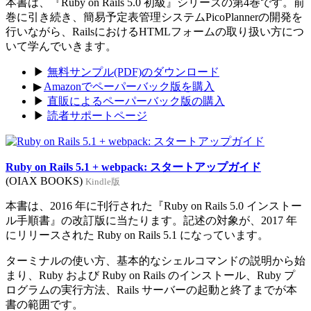
本書は、『Ruby on Rails 5.0 初級』シリーズの第4巻です。前
巻に引き続き、簡易予定表管理システムPicoPlannerの開発を
行いながら、RailsにおけるHTMLフォームの取り扱い方につ
いて学んでいきます。
▶
無料サンプル(PDF)のダウンロード
▶
Amazonでペーパーバック版を購入
▶
直販によるペーパーバック版の購入
▶
読者サポートページ
Ruby on Rails 5.1 + webpack: スタートアップガイド
(OIAX BOOKS)
Kindle版
本書は、2016 年に刊行された『Ruby on Rails 5.0 インストー
ル手順書』の改訂版に当たります。記述の対象が、2017 年
にリリースされた Ruby on Rails 5.1 になっています。
ターミナルの使い方、基本的なシェルコマンドの説明から始
まり、Ruby および Ruby on Rails のインストール、Ruby プ
ログラムの実行方法、Rails サーバーの起動と終了までが本
書の範囲です。