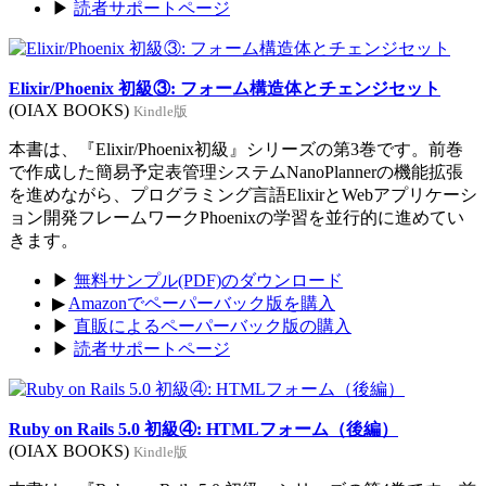
▶
読者サポートページ
Elixir/Phoenix 初級③: フォーム構造体とチェンジセット
(OIAX BOOKS)
Kindle版
本書は、『Elixir/Phoenix初級』シリーズの第3巻です。前巻
で作成した簡易予定表管理システムNanoPlannerの機能拡張
を進めながら、プログラミング言語ElixirとWebアプリケーシ
ョン開発フレームワークPhoenixの学習を並行的に進めてい
きます。
▶
無料サンプル(PDF)のダウンロード
▶
Amazonでペーパーバック版を購入
▶
直販によるペーパーバック版の購入
▶
読者サポートページ
Ruby on Rails 5.0 初級④: HTMLフォーム（後編）
(OIAX BOOKS)
Kindle版