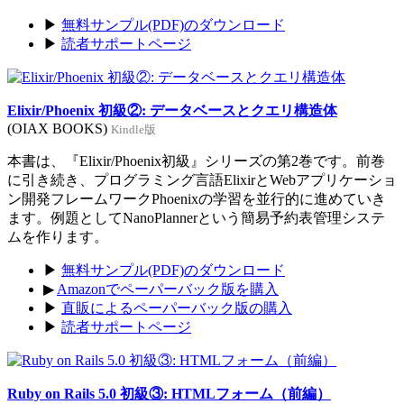
▶
無料サンプル(PDF)のダウンロード
▶
読者サポートページ
Elixir/Phoenix 初級②: データベースとクエリ構造体
(OIAX BOOKS)
Kindle版
本書は、『Elixir/Phoenix初級』シリーズの第2巻です。前巻
に引き続き、プログラミング言語ElixirとWebアプリケーショ
ン開発フレームワークPhoenixの学習を並行的に進めていき
ます。例題としてNanoPlannerという簡易予約表管理システ
ムを作ります。
▶
無料サンプル(PDF)のダウンロード
▶
Amazonでペーパーバック版を購入
▶
直販によるペーパーバック版の購入
▶
読者サポートページ
Ruby on Rails 5.0 初級③: HTMLフォーム（前編）