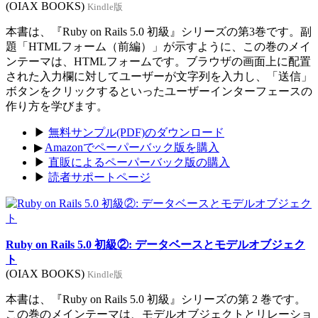
(OIAX BOOKS)
Kindle版
本書は、『Ruby on Rails 5.0 初級』シリーズの第3巻です。副
題「HTMLフォーム（前編）」が示すように、この巻のメイ
ンテーマは、HTMLフォームです。ブラウザの画面上に配置
された入力欄に対してユーザーが文字列を入力し、「送信」
ボタンをクリックするといったユーザーインターフェースの
作り方を学びます。
▶
無料サンプル(PDF)のダウンロード
▶
Amazonでペーパーバック版を購入
▶
直販によるペーパーバック版の購入
▶
読者サポートページ
Ruby on Rails 5.0 初級②: データベースとモデルオブジェク
ト
(OIAX BOOKS)
Kindle版
本書は、『Ruby on Rails 5.0 初級』シリーズの第 2 巻です。
この巻のメインテーマは、モデルオブジェクトとリレーショ