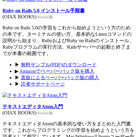
Ruby on Rails 5.0 インストール手順書
(OIAX BOOKS)
Kindle版
Ruby on Rails 5.0の学習をこれから始めようという方のため
の本です。ターミナルの使い方、基本的なLinuxコマンドの
説明から始まり、RubyおよびRuby on Railsのインストール、
Rubyプログラムの実行方法、Railsサーバーの起動と終了ま
でが本書の範囲です。
▶
無料サンプル(PDF)のダウンロード
▶
Amazonでペーパーバック版を購入
▶
直販によるペーパーバック版の購入
▶
読者サポートページ
テキストエディタAtom入門
(OIAX BOOKS)
Kindle版
テキストエディタAtomの基本的な使い方をまとめた入門書
です。これからプログラミングの学習を始めようという方を
読者として想定しています。Mac/Windows/Ubuntuユーザー向