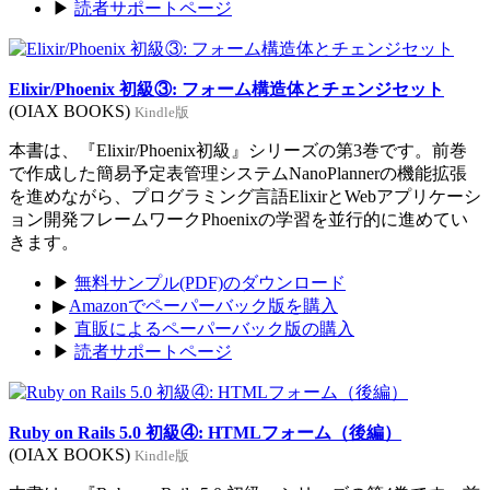
▶
読者サポートページ
Elixir/Phoenix 初級③: フォーム構造体とチェンジセット
(OIAX BOOKS)
Kindle版
本書は、『Elixir/Phoenix初級』シリーズの第3巻です。前巻
で作成した簡易予定表管理システムNanoPlannerの機能拡張
を進めながら、プログラミング言語ElixirとWebアプリケーシ
ョン開発フレームワークPhoenixの学習を並行的に進めてい
きます。
▶
無料サンプル(PDF)のダウンロード
▶
Amazonでペーパーバック版を購入
▶
直販によるペーパーバック版の購入
▶
読者サポートページ
Ruby on Rails 5.0 初級④: HTMLフォーム（後編）
(OIAX BOOKS)
Kindle版