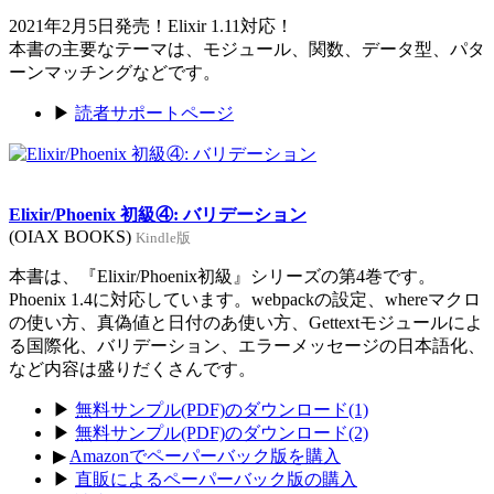
2021年2月5日発売！Elixir 1.11対応！
本書の主要なテーマは、モジュール、関数、データ型、パタ
ーンマッチングなどです。
▶
読者サポートページ
Elixir/Phoenix 初級④: バリデーション
(OIAX BOOKS)
Kindle版
本書は、『Elixir/Phoenix初級』シリーズの第4巻です。
Phoenix 1.4に対応しています。webpackの設定、whereマクロ
の使い方、真偽値と日付のあ使い方、Gettextモジュールによ
る国際化、バリデーション、エラーメッセージの日本語化、
など内容は盛りだくさんです。
▶
無料サンプル(PDF)のダウンロード(1)
▶
無料サンプル(PDF)のダウンロード(2)
▶
Amazonでペーパーバック版を購入
▶
直販によるペーパーバック版の購入