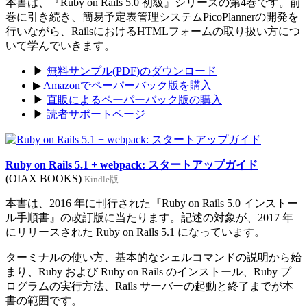
本書は、『Ruby on Rails 5.0 初級』シリーズの第4巻です。前
巻に引き続き、簡易予定表管理システムPicoPlannerの開発を
行いながら、RailsにおけるHTMLフォームの取り扱い方につ
いて学んでいきます。
▶
無料サンプル(PDF)のダウンロード
▶
Amazonでペーパーバック版を購入
▶
直販によるペーパーバック版の購入
▶
読者サポートページ
Ruby on Rails 5.1 + webpack: スタートアップガイド
(OIAX BOOKS)
Kindle版
本書は、2016 年に刊行された『Ruby on Rails 5.0 インストー
ル手順書』の改訂版に当たります。記述の対象が、2017 年
にリリースされた Ruby on Rails 5.1 になっています。
ターミナルの使い方、基本的なシェルコマンドの説明から始
まり、Ruby および Ruby on Rails のインストール、Ruby プ
ログラムの実行方法、Rails サーバーの起動と終了までが本
書の範囲です。