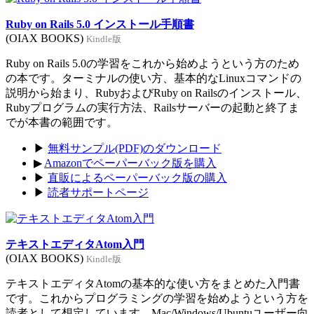
Ruby on Rails 5.0 インストール手順書
(OIAX BOOKS)
Kindle版
Ruby on Rails 5.0の学習をこれから始めようという方のため
の本です。ターミナルの使い方、基本的なLinuxコマンドの
説明から始まり、RubyおよびRuby on Railsのインストール、
Rubyプログラムの実行方法、Railsサーバーの起動と終了ま
でが本書の範囲です。
▶
無料サンプル(PDF)のダウンロード
▶
Amazonでペーパーバック版を購入
▶
直販によるペーパーバック版の購入
▶
読者サポートページ
テキストエディタAtom入門
(OIAX BOOKS)
Kindle版
テキストエディタAtomの基本的な使い方をまとめた入門書
です。これからプログラミングの学習を始めようという方を
読者として想定しています。Mac/Windows/Ubuntuユーザー向