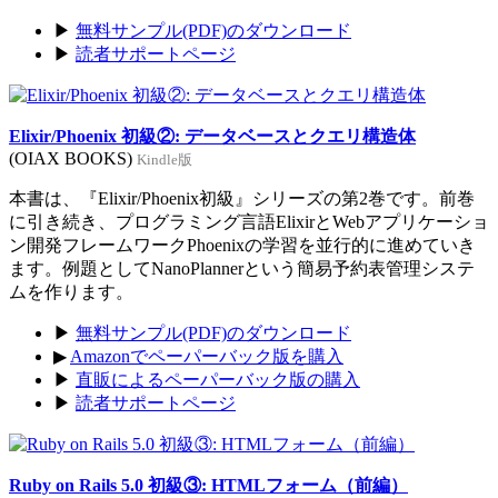
▶
無料サンプル(PDF)のダウンロード
▶
読者サポートページ
Elixir/Phoenix 初級②: データベースとクエリ構造体
(OIAX BOOKS)
Kindle版
本書は、『Elixir/Phoenix初級』シリーズの第2巻です。前巻
に引き続き、プログラミング言語ElixirとWebアプリケーショ
ン開発フレームワークPhoenixの学習を並行的に進めていき
ます。例題としてNanoPlannerという簡易予約表管理システ
ムを作ります。
▶
無料サンプル(PDF)のダウンロード
▶
Amazonでペーパーバック版を購入
▶
直販によるペーパーバック版の購入
▶
読者サポートページ
Ruby on Rails 5.0 初級③: HTMLフォーム（前編）