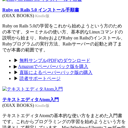
Ruby on Rails 5.0 インストール手順書
(OIAX BOOKS)
Kindle版
Ruby on Rails 5.0の学習をこれから始めようという方のため
の本です。ターミナルの使い方、基本的なLinuxコマンドの
説明から始まり、RubyおよびRuby on Railsのインストール、
Rubyプログラムの実行方法、Railsサーバーの起動と終了ま
でが本書の範囲です。
▶
無料サンプル(PDF)のダウンロード
▶
Amazonでペーパーバック版を購入
▶
直販によるペーパーバック版の購入
▶
読者サポートページ
テキストエディタAtom入門
(OIAX BOOKS)
Kindle版
テキストエディタAtomの基本的な使い方をまとめた入門書
です。これからプログラミングの学習を始めようという方を
読者として想定しています。Mac/Windows/Ubuntuユーザー向