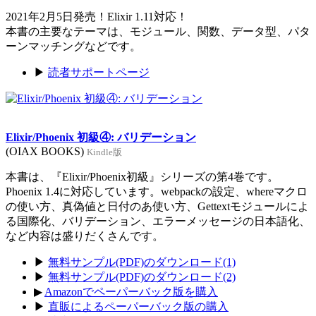
2021年2月5日発売！Elixir 1.11対応！
本書の主要なテーマは、モジュール、関数、データ型、パタ
ーンマッチングなどです。
▶
読者サポートページ
Elixir/Phoenix 初級④: バリデーション
(OIAX BOOKS)
Kindle版
本書は、『Elixir/Phoenix初級』シリーズの第4巻です。
Phoenix 1.4に対応しています。webpackの設定、whereマクロ
の使い方、真偽値と日付のあ使い方、Gettextモジュールによ
る国際化、バリデーション、エラーメッセージの日本語化、
など内容は盛りだくさんです。
▶
無料サンプル(PDF)のダウンロード(1)
▶
無料サンプル(PDF)のダウンロード(2)
▶
Amazonでペーパーバック版を購入
▶
直販によるペーパーバック版の購入