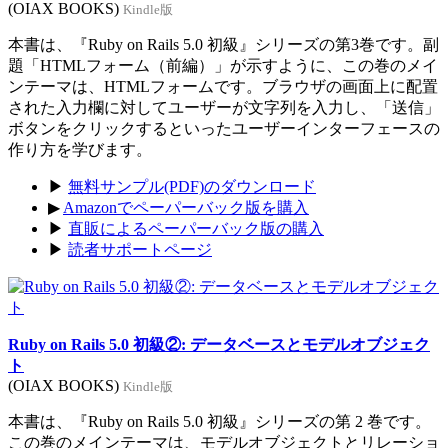
(OIAX BOOKS)
Kindle版
本書は、『Ruby on Rails 5.0 初級』シリーズの第3巻です。副
題「HTMLフォーム（前編）」が示すように、この巻のメイ
ンテーマは、HTMLフォームです。ブラウザの画面上に配置
された入力欄に対してユーザーが文字列を入力し、「送信」
ボタンをクリックするといったユーザーインターフェースの
作り方を学びます。
▶
無料サンプル(PDF)のダウンロード
▶
Amazonでペーパーバック版を購入
▶
直販によるペーパーバック版の購入
▶
読者サポートページ
Ruby on Rails 5.0 初級②: データベースとモデルオブジェク
ト
(OIAX BOOKS)
Kindle版
本書は、『Ruby on Rails 5.0 初級』シリーズの第 2 巻です。
この巻のメインテーマは、モデルオブジェクトとリレーショ