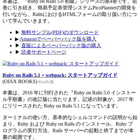
本書は、『Ruby on Rails 5.0 初級』シリーズの第4巻です。前
巻に引き続き、簡易予定表管理システムPicoPlannerの開発を
行いながら、RailsにおけるHTMLフォームの取り扱い方につ
いて学んでいきます。
▶
無料サンプル(PDF)のダウンロード
▶
Amazonでペーパーバック版を購入
▶
直販によるペーパーバック版の購入
▶
読者サポートページ
Ruby on Rails 5.1 + webpack: スタートアップガイド
(OIAX BOOKS)
Kindle版
本書は、2016 年に刊行された『Ruby on Rails 5.0 インストー
ル手順書』の改訂版に当たります。記述の対象が、2017 年
にリリースされた Ruby on Rails 5.1 になっています。
ターミナルの使い方、基本的なシェルコマンドの説明から始
まり、Ruby および Ruby on Rails のインストール、Ruby プ
ログラムの実行方法、Rails サーバーの起動と終了までが本
書の範囲です。