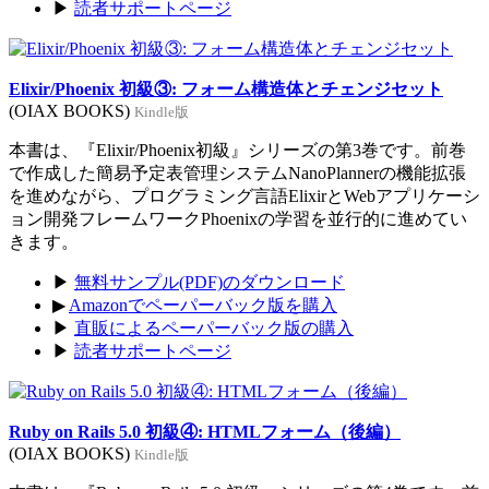
▶
読者サポートページ
Elixir/Phoenix 初級③: フォーム構造体とチェンジセット
(OIAX BOOKS)
Kindle版
本書は、『Elixir/Phoenix初級』シリーズの第3巻です。前巻
で作成した簡易予定表管理システムNanoPlannerの機能拡張
を進めながら、プログラミング言語ElixirとWebアプリケーシ
ョン開発フレームワークPhoenixの学習を並行的に進めてい
きます。
▶
無料サンプル(PDF)のダウンロード
▶
Amazonでペーパーバック版を購入
▶
直販によるペーパーバック版の購入
▶
読者サポートページ
Ruby on Rails 5.0 初級④: HTMLフォーム（後編）
(OIAX BOOKS)
Kindle版