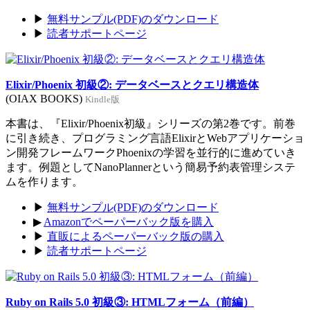
▶
無料サンプル(PDF)のダウンロード
▶
読者サポートページ
Elixir/Phoenix 初級②: データベースとクエリ構造体
(OIAX BOOKS)
Kindle版
本書は、『Elixir/Phoenix初級』シリーズの第2巻です。前巻
に引き続き、プログラミング言語ElixirとWebアプリケーショ
ン開発フレームワークPhoenixの学習を並行的に進めていき
ます。例題としてNanoPlannerという簡易予約表管理システ
ムを作ります。
▶
無料サンプル(PDF)のダウンロード
▶
Amazonでペーパーバック版を購入
▶
直販によるペーパーバック版の購入
▶
読者サポートページ
Ruby on Rails 5.0 初級③: HTMLフォーム（前編）