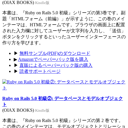
(OIAX BOOKS)
Kindle版
本書は、『Ruby on Rails 5.0 初級』シリーズの第3巻です。副
題「HTMLフォーム（前編）」が示すように、この巻のメイ
ンテーマは、HTMLフォームです。ブラウザの画面上に配置
された入力欄に対してユーザーが文字列を入力し、「送信」
ボタンをクリックするといったユーザーインターフェースの
作り方を学びます。
▶
無料サンプル(PDF)のダウンロード
▶
Amazonでペーパーバック版を購入
▶
直販によるペーパーバック版の購入
▶
読者サポートページ
Ruby on Rails 5.0 初級②: データベースとモデルオブジェク
ト
(OIAX BOOKS)
Kindle版
本書は、『Ruby on Rails 5.0 初級』シリーズの第 2 巻です。
この巻のメインテーマは、モデルオブジェクトとリレーショ