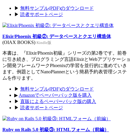
▶
無料サンプル(PDF)のダウンロード
▶
読者サポートページ
Elixir/Phoenix 初級②: データベースとクエリ構造体
(OIAX BOOKS)
Kindle版
本書は、『Elixir/Phoenix初級』シリーズの第2巻です。前巻
に引き続き、プログラミング言語ElixirとWebアプリケーショ
ン開発フレームワークPhoenixの学習を並行的に進めていき
ます。例題としてNanoPlannerという簡易予約表管理システ
ムを作ります。
▶
無料サンプル(PDF)のダウンロード
▶
Amazonでペーパーバック版を購入
▶
直販によるペーパーバック版の購入
▶
読者サポートページ
Ruby on Rails 5.0 初級③: HTMLフォーム（前編）