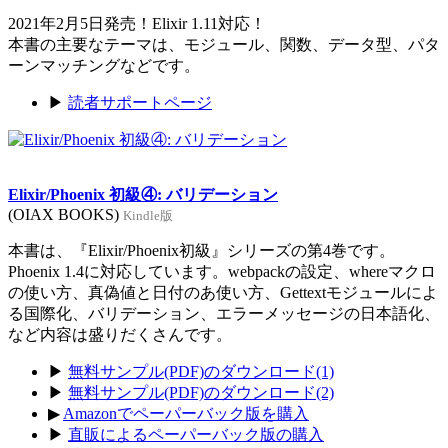
2021年2月5日発売！Elixir 1.11対応！
本書の主要なテーマは、モジュール、関数、データ型、パタ
ーンマッチングなどです。
▶
読者サポートページ
Elixir/Phoenix 初級④: バリデーション
(OIAX BOOKS)
Kindle版
本書は、『Elixir/Phoenix初級』シリーズの第4巻です。
Phoenix 1.4に対応しています。webpackの設定、whereマクロ
の使い方、真偽値と日付のあ使い方、Gettextモジュールによ
る国際化、バリデーション、エラーメッセージの日本語化、
など内容は盛りだくさんです。
▶
無料サンプル(PDF)のダウンロード(1)
▶
無料サンプル(PDF)のダウンロード(2)
▶
Amazonでペーパーバック版を購入
▶
直販によるペーパーバック版の購入