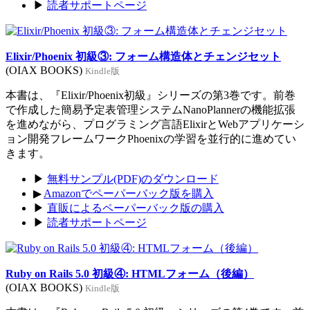
▶
読者サポートページ
Elixir/Phoenix 初級③: フォーム構造体とチェンジセット
(OIAX BOOKS)
Kindle版
本書は、『Elixir/Phoenix初級』シリーズの第3巻です。前巻
で作成した簡易予定表管理システムNanoPlannerの機能拡張
を進めながら、プログラミング言語ElixirとWebアプリケーシ
ョン開発フレームワークPhoenixの学習を並行的に進めてい
きます。
▶
無料サンプル(PDF)のダウンロード
▶
Amazonでペーパーバック版を購入
▶
直販によるペーパーバック版の購入
▶
読者サポートページ
Ruby on Rails 5.0 初級④: HTMLフォーム（後編）
(OIAX BOOKS)
Kindle版