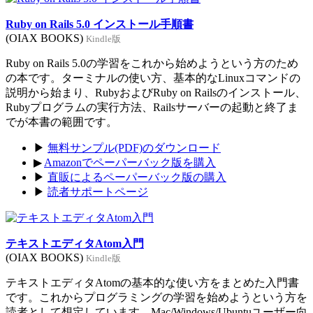
Ruby on Rails 5.0 インストール手順書
(OIAX BOOKS)
Kindle版
Ruby on Rails 5.0の学習をこれから始めようという方のため
の本です。ターミナルの使い方、基本的なLinuxコマンドの
説明から始まり、RubyおよびRuby on Railsのインストール、
Rubyプログラムの実行方法、Railsサーバーの起動と終了ま
でが本書の範囲です。
▶
無料サンプル(PDF)のダウンロード
▶
Amazonでペーパーバック版を購入
▶
直販によるペーパーバック版の購入
▶
読者サポートページ
テキストエディタAtom入門
(OIAX BOOKS)
Kindle版
テキストエディタAtomの基本的な使い方をまとめた入門書
です。これからプログラミングの学習を始めようという方を
読者として想定しています。Mac/Windows/Ubuntuユーザー向