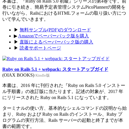
本書は、『Ruby on Rails 5.0 初級』シリーズの第4巻です。前
巻に引き続き、簡易予定表管理システムPicoPlannerの開発を
行いながら、RailsにおけるHTMLフォームの取り扱い方につ
いて学んでいきます。
▶
無料サンプル(PDF)のダウンロード
▶
Amazonでペーパーバック版を購入
▶
直販によるペーパーバック版の購入
▶
読者サポートページ
Ruby on Rails 5.1 + webpack: スタートアップガイド
(OIAX BOOKS)
Kindle版
本書は、2016 年に刊行された『Ruby on Rails 5.0 インストー
ル手順書』の改訂版に当たります。記述の対象が、2017 年
にリリースされた Ruby on Rails 5.1 になっています。
ターミナルの使い方、基本的なシェルコマンドの説明から始
まり、Ruby および Ruby on Rails のインストール、Ruby プ
ログラムの実行方法、Rails サーバーの起動と終了までが本
書の範囲です。