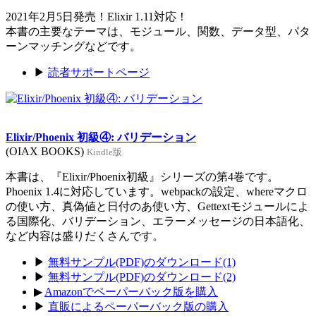
2021年2月5日発売！Elixir 1.11対応！
本書の主要なテーマは、モジュール、関数、データ型、パタ
ーンマッチングなどです。
▶
読者サポートページ
Elixir/Phoenix 初級④: バリデーション
(OIAX BOOKS)
Kindle版
本書は、『Elixir/Phoenix初級』シリーズの第4巻です。
Phoenix 1.4に対応しています。webpackの設定、whereマクロ
の使い方、真偽値と日付のあ使い方、Gettextモジュールによ
る国際化、バリデーション、エラーメッセージの日本語化、
など内容は盛りだくさんです。
▶
無料サンプル(PDF)のダウンロード(1)
▶
無料サンプル(PDF)のダウンロード(2)
▶
Amazonでペーパーバック版を購入
▶
直販によるペーパーバック版の購入