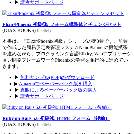
▶
読者サポートページ
Elixir/Phoenix 初級③: フォーム構造体とチェンジセット
(OIAX BOOKS)
Kindle版
本書は、『Elixir/Phoenix初級』シリーズの第3巻です。前巻
で作成した簡易予定表管理システムNanoPlannerの機能拡張
を進めながら、プログラミング言語ElixirとWebアプリケーシ
ョン開発フレームワークPhoenixの学習を並行的に進めてい
きます。
▶
無料サンプル(PDF)のダウンロード
▶
Amazonでペーパーバック版を購入
▶
直販によるペーパーバック版の購入
▶
読者サポートページ
Ruby on Rails 5.0 初級④: HTMLフォーム（後編）
(OIAX BOOKS)
Kindle版