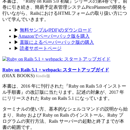
本書は、『Ruby on Rails 5.0 初級』シリーズの第4巻です。前
巻に引き続き、簡易予定表管理システムPicoPlannerの開発を
行いながら、RailsにおけるHTMLフォームの取り扱い方につ
いて学んでいきます。
▶
無料サンプル(PDF)のダウンロード
▶
Amazonでペーパーバック版を購入
▶
直販によるペーパーバック版の購入
▶
読者サポートページ
Ruby on Rails 5.1 + webpack: スタートアップガイド
(OIAX BOOKS)
Kindle版
本書は、2016 年に刊行された『Ruby on Rails 5.0 インストー
ル手順書』の改訂版に当たります。記述の対象が、2017 年
にリリースされた Ruby on Rails 5.1 になっています。
ターミナルの使い方、基本的なシェルコマンドの説明から始
まり、Ruby および Ruby on Rails のインストール、Ruby プ
ログラムの実行方法、Rails サーバーの起動と終了までが本
書の範囲です。