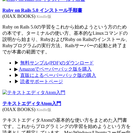
Ruby on Rails 5.0 インストール手順書
(OIAX BOOKS)
Kindle版
Ruby on Rails 5.0の学習をこれから始めようという方のため
の本です。ターミナルの使い方、基本的なLinuxコマンドの
説明から始まり、RubyおよびRuby on Railsのインストール、
Rubyプログラムの実行方法、Railsサーバーの起動と終了ま
でが本書の範囲です。
▶
無料サンプル(PDF)のダウンロード
▶
Amazonでペーパーバック版を購入
▶
直販によるペーパーバック版の購入
▶
読者サポートページ
テキストエディタAtom入門
(OIAX BOOKS)
Kindle版
テキストエディタAtomの基本的な使い方をまとめた入門書
です。これからプログラミングの学習を始めようという方を
読者として想定しています。Mac/Windows/Ubuntuユーザー向