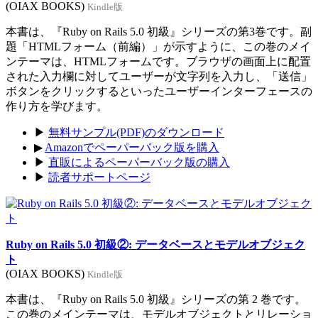
(OIAX BOOKS)
Kindle版
本書は、『Ruby on Rails 5.0 初級』シリーズの第3巻です。副
題「HTMLフォーム（前編）」が示すように、この巻のメイ
ンテーマは、HTMLフォームです。ブラウザの画面上に配置
された入力欄に対してユーザーが文字列を入力し、「送信」
ボタンをクリックするといったユーザーインターフェースの
作り方を学びます。
▶
無料サンプル(PDF)のダウンロード
▶
Amazonでペーパーバック版を購入
▶
直販によるペーパーバック版の購入
▶
読者サポートページ
Ruby on Rails 5.0 初級②: データベースとモデルオブジェク
ト
(OIAX BOOKS)
Kindle版
本書は、『Ruby on Rails 5.0 初級』シリーズの第 2 巻です。
この巻のメインテーマは、モデルオブジェクトとリレーショ