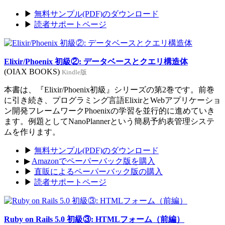
▶
無料サンプル(PDF)のダウンロード
▶
読者サポートページ
Elixir/Phoenix 初級②: データベースとクエリ構造体
(OIAX BOOKS)
Kindle版
本書は、『Elixir/Phoenix初級』シリーズの第2巻です。前巻
に引き続き、プログラミング言語ElixirとWebアプリケーショ
ン開発フレームワークPhoenixの学習を並行的に進めていき
ます。例題としてNanoPlannerという簡易予約表管理システ
ムを作ります。
▶
無料サンプル(PDF)のダウンロード
▶
Amazonでペーパーバック版を購入
▶
直販によるペーパーバック版の購入
▶
読者サポートページ
Ruby on Rails 5.0 初級③: HTMLフォーム（前編）