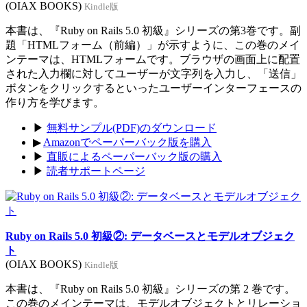
(OIAX BOOKS)
Kindle版
本書は、『Ruby on Rails 5.0 初級』シリーズの第3巻です。副
題「HTMLフォーム（前編）」が示すように、この巻のメイ
ンテーマは、HTMLフォームです。ブラウザの画面上に配置
された入力欄に対してユーザーが文字列を入力し、「送信」
ボタンをクリックするといったユーザーインターフェースの
作り方を学びます。
▶
無料サンプル(PDF)のダウンロード
▶
Amazonでペーパーバック版を購入
▶
直販によるペーパーバック版の購入
▶
読者サポートページ
Ruby on Rails 5.0 初級②: データベースとモデルオブジェク
ト
(OIAX BOOKS)
Kindle版
本書は、『Ruby on Rails 5.0 初級』シリーズの第 2 巻です。
この巻のメインテーマは、モデルオブジェクトとリレーショ