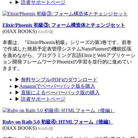
▶
読者サポートページ
Elixir/Phoenix 初級③: フォーム構造体とチェンジセット
(OIAX BOOKS)
Kindle版
本書は、『Elixir/Phoenix初級』シリーズの第3巻です。前巻
で作成した簡易予定表管理システムNanoPlannerの機能拡張
を進めながら、プログラミング言語ElixirとWebアプリケーシ
ョン開発フレームワークPhoenixの学習を並行的に進めてい
きます。
▶
無料サンプル(PDF)のダウンロード
▶
Amazonでペーパーバック版を購入
▶
直販によるペーパーバック版の購入
▶
読者サポートページ
Ruby on Rails 5.0 初級④: HTMLフォーム（後編）
(OIAX BOOKS)
Kindle版