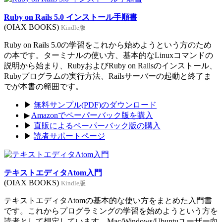
Ruby on Rails 5.0 インストール手順書
(OIAX BOOKS)
Kindle版
Ruby on Rails 5.0の学習をこれから始めようという方のため
の本です。ターミナルの使い方、基本的なLinuxコマンドの
説明から始まり、RubyおよびRuby on Railsのインストール、
Rubyプログラムの実行方法、Railsサーバーの起動と終了ま
でが本書の範囲です。
▶
無料サンプル(PDF)のダウンロード
▶
Amazonでペーパーバック版を購入
▶
直販によるペーパーバック版の購入
▶
読者サポートページ
テキストエディタAtom入門
(OIAX BOOKS)
Kindle版
テキストエディタAtomの基本的な使い方をまとめた入門書
です。これからプログラミングの学習を始めようという方を
読者として想定しています。Mac/Windows/Ubuntuユーザー向