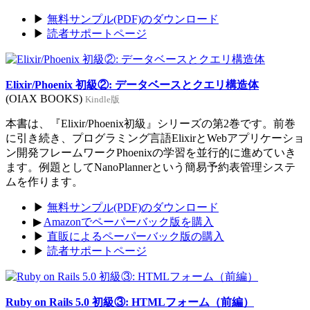
▶
無料サンプル(PDF)のダウンロード
▶
読者サポートページ
Elixir/Phoenix 初級②: データベースとクエリ構造体
(OIAX BOOKS)
Kindle版
本書は、『Elixir/Phoenix初級』シリーズの第2巻です。前巻
に引き続き、プログラミング言語ElixirとWebアプリケーショ
ン開発フレームワークPhoenixの学習を並行的に進めていき
ます。例題としてNanoPlannerという簡易予約表管理システ
ムを作ります。
▶
無料サンプル(PDF)のダウンロード
▶
Amazonでペーパーバック版を購入
▶
直販によるペーパーバック版の購入
▶
読者サポートページ
Ruby on Rails 5.0 初級③: HTMLフォーム（前編）