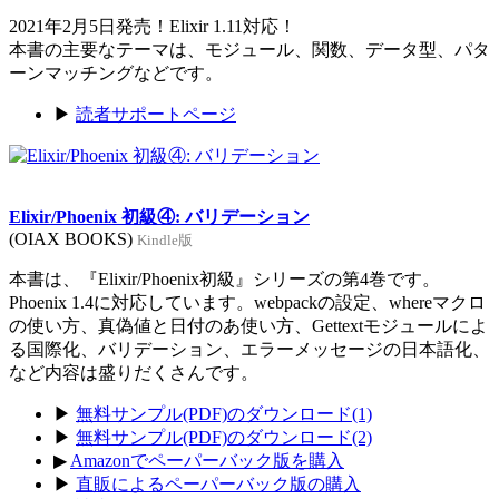
2021年2月5日発売！Elixir 1.11対応！
本書の主要なテーマは、モジュール、関数、データ型、パタ
ーンマッチングなどです。
▶
読者サポートページ
Elixir/Phoenix 初級④: バリデーション
(OIAX BOOKS)
Kindle版
本書は、『Elixir/Phoenix初級』シリーズの第4巻です。
Phoenix 1.4に対応しています。webpackの設定、whereマクロ
の使い方、真偽値と日付のあ使い方、Gettextモジュールによ
る国際化、バリデーション、エラーメッセージの日本語化、
など内容は盛りだくさんです。
▶
無料サンプル(PDF)のダウンロード(1)
▶
無料サンプル(PDF)のダウンロード(2)
▶
Amazonでペーパーバック版を購入
▶
直販によるペーパーバック版の購入