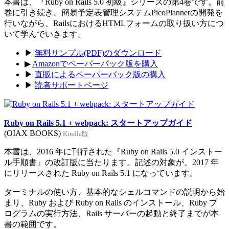
本書は、『Ruby on Rails 5.0 初級』シリーズの第4巻です。前
巻に引き続き、簡易予定表管理システムPicoPlannerの開発を
行いながら、RailsにおけるHTMLフォームの取り扱い方につ
いて学んでいきます。
▶
無料サンプル(PDF)のダウンロード
▶
Amazonでペーパーバック版を購入
▶
直販によるペーパーバック版の購入
▶
読者サポートページ
Ruby on Rails 5.1 + webpack: スタートアップガイド
(OIAX BOOKS)
Kindle版
本書は、2016 年に刊行された『Ruby on Rails 5.0 インストー
ル手順書』の改訂版に当たります。記述の対象が、2017 年
にリリースされた Ruby on Rails 5.1 になっています。
ターミナルの使い方、基本的なシェルコマンドの説明から始
まり、Ruby および Ruby on Rails のインストール、Ruby プ
ログラムの実行方法、Rails サーバーの起動と終了までが本
書の範囲です。